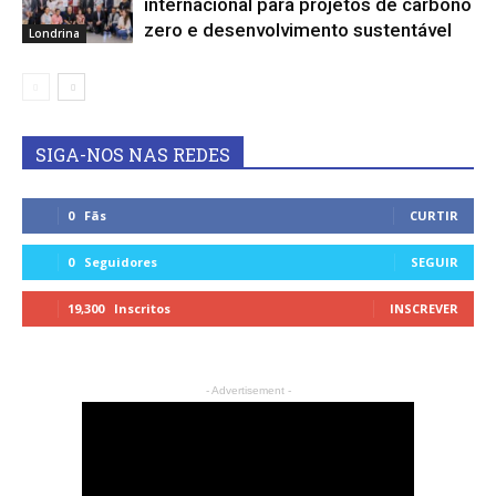
internacional para projetos de carbono
zero e desenvolvimento sustentável
Londrina
SIGA-NOS NAS REDES
0
Fãs
CURTIR
0
Seguidores
SEGUIR
19,300
Inscritos
INSCREVER
- Advertisement -