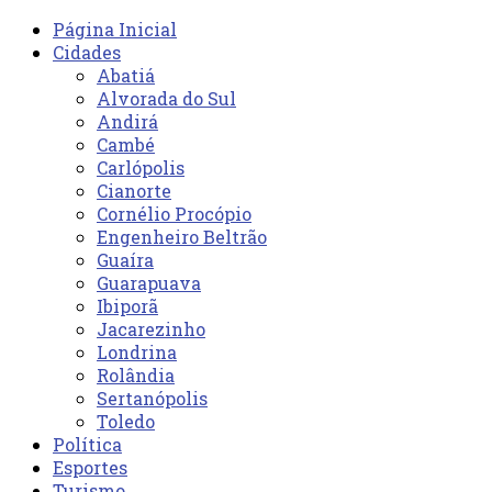
Página Inicial
Cidades
Abatiá
Alvorada do Sul
Andirá
Cambé
Carlópolis
Cianorte
Cornélio Procópio
Engenheiro Beltrão
Guaíra
Guarapuava
Ibiporã
Jacarezinho
Londrina
Rolândia
Sertanópolis
Toledo
Política
Esportes
Turismo