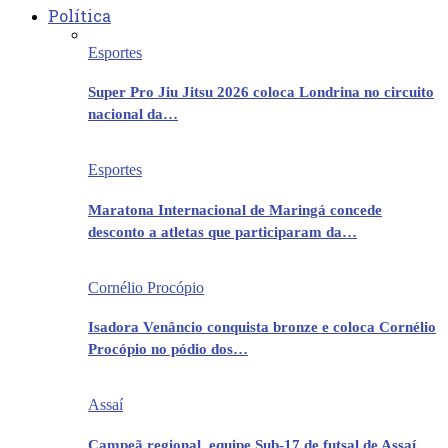
Política
Esportes
Super Pro Jiu Jitsu 2026 coloca Londrina no circuito
nacional da…
Esportes
Maratona Internacional de Maringá concede
desconto a atletas que participaram da…
Cornélio Procópio
Isadora Venâncio conquista bronze e coloca Cornélio
Procópio no pódio dos…
Assaí
Campeã regional, equipe Sub-17 de futsal de Assaí