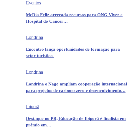
Eventos
McDia Feliz arrecada recursos para ONG Viver e
Hospital do Câncer…
Londrina
Encontro lança oportunidades de formação para
setor turístico
Londrina
Londrina e Nago ampliam cooperação internacional
para projetos de carbono zero e desenvolvimento…
Ibiporã
Destaque no PR, Educação de Ibiporã é finalista em
prêmio em…