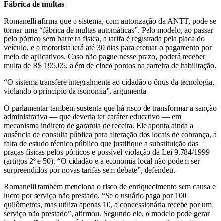
Fábrica de multas
Romanelli afirma que o sistema, com autorização da ANTT, pode se
tornar uma “fábrica de multas automáticas”. Pelo modelo, ao passar
pelo pórtico sem barreira física, a tarifa é registrada pela placa do
veículo, e o motorista terá até 30 dias para efetuar o pagamento por
meio de aplicativos. Caso não pague nesse prazo, poderá receber
multa de R$ 195,05, além de cinco pontos na carteira de habilitação.
“O sistema transfere integralmente ao cidadão o ônus da tecnologia,
violando o princípio da isonomia”, argumenta.
O parlamentar também sustenta que há risco de transformar a sanção
administrativa — que deveria ter caráter educativo — em
mecanismo indireto de garantia de receita. Ele aponta ainda a
ausência de consulta pública para alteração dos locais de cobrança, a
falta de estudo técnico público que justifique a substituição das
praças físicas pelos pórticos e possível violação da Lei 9.784/1999
(artigos 2º e 50). “O cidadão e a economia local não podem ser
surpreendidos por novas tarifas sem debate”, defendeu.
Romanelli também menciona o risco de enriquecimento sem causa e
lucro por serviço não prestado. “Se o usuário paga por 100
quilômetros, mas utiliza apenas 10, a concessionária recebe por um
serviço não prestado”, afirmou. Segundo ele, o modelo pode gerar