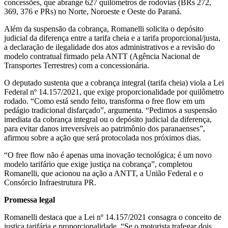
concessões, que abrange 627 quilômetros de rodovias (BRs 272,
369, 376 e PRs) no Norte, Noroeste e Oeste do Paraná.
Além da suspensão da cobrança, Romanelli solicita o depósito
judicial da diferença entre a tarifa cheia e a tarifa proporcional/justa,
a declaração de ilegalidade dos atos administrativos e a revisão do
modelo contratual firmado pela ANTT (Agência Nacional de
Transportes Terrestres) com a concessionária.
O deputado sustenta que a cobrança integral (tarifa cheia) viola a Lei
Federal nº 14.157/2021, que exige proporcionalidade por quilômetro
rodado. “Como está sendo feito, transforma o free flow em um
pedágio tradicional disfarçado”, argumenta. “Pedimos a suspensão
imediata da cobrança integral ou o depósito judicial da diferença,
para evitar danos irreversíveis ao patrimônio dos paranaenses”,
afirmou sobre a ação que será protocolada nos próximos dias.
“O free flow não é apenas uma inovação tecnológica; é um novo
modelo tarifário que exige justiça na cobrança”, completou
Romanelli, que acionou na ação a ANTT, a União Federal e o
Consórcio Infraestrutura PR.
Promessa legal
Romanelli destaca que a Lei nº 14.157/2021 consagra o conceito de
justiça tarifária e proporcionalidade. “Se o motorista trafegar dois