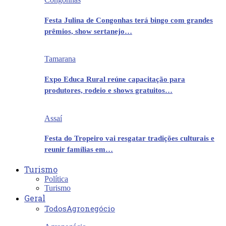
Festa Julina de Congonhas terá bingo com grandes
prêmios, show sertanejo…
Tamarana
Expo Educa Rural reúne capacitação para
produtores, rodeio e shows gratuitos…
Assaí
Festa do Tropeiro vai resgatar tradições culturais e
reunir famílias em…
Turismo
Política
Turismo
Geral
Todos
Agronegócio