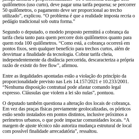
quilômetros (uso curto), deve pagar uma tarifa pequena; se percorrer
50 quilômetros, o pagamento deve ser proporcional ao trecho
utilizado”, explicou. “O problema é que a realidade imposta recria o
pedágio tradicional sob outra forma.”
Segundo o deputado, o modelo proposto permitirá a cobrança da
tarifa cheia tanto para quem percorre dois quilômetros quanto para
quem roda 100 quilômetros. “Como está, a cobrança ocorrerá em
pontos fixos, sem qualquer benefício para trechos curtos, além de
desvirtuar a finalidade da tecnologia. Cobrar tarifa cheia,
independentemente da distância percorrida, descaracteriza a própria
razão de existir do free flow”, afirmou.
Entre as ilegalidades apontadas estão a violação do princípio da
proporcionalidade previsto nas Leis 14.157/2021 e 10.233/2001.
“Nenhuma disposição contratual pode afastar comando legal
expresso. Cláusulas que violem a lei são nulas”, pontuou.
O deputado também questiona a alteração dos locais de cobrança.
Em vez das praças físicas previamente geolocalizadas, os pórticos
estão sendo instalados em pontos distintos, inclusive próximos a
perímetros urbanos, o que pode impactar comunidades locais. “A
margem de ajuste técnico não autoriza mudança estrutural de local
com possível finalidade arrecadatória”, ressaltou.