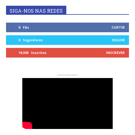
SIGA-NOS NAS REDES
0
Fãs
CURTIR
0
Seguidores
SEGUIR
19,300
Inscritos
INSCREVER
- Advertisement -