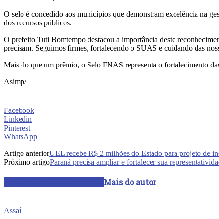
O selo é concedido aos municípios que demonstram excelência na gest
dos recursos públicos.
O prefeito Tuti Bomtempo destacou a importância deste reconhecimen
precisam. Seguimos firmes, fortalecendo o SUAS e cuidando das nossa
Mais do que um prêmio, o Selo FNAS representa o fortalecimento das p
Asimp/
Facebook
Linkedin
Pinterest
WhatsApp
Artigo anterior
UEL recebe R$ 2 milhões do Estado para projeto de in
Próximo artigo
Paraná precisa ampliar e fortalecer sua representativi
ARTIGOS RELACIONADOS
Mais do autor
Assaí