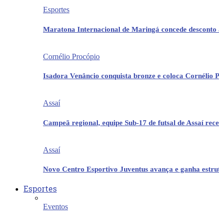
Esportes
Maratona Internacional de Maringá concede desconto 
Cornélio Procópio
Isadora Venâncio conquista bronze e coloca Cornélio 
Assaí
Campeã regional, equipe Sub-17 de futsal de Assaí re
Assaí
Novo Centro Esportivo Juventus avança e ganha estrut
Esportes
Eventos