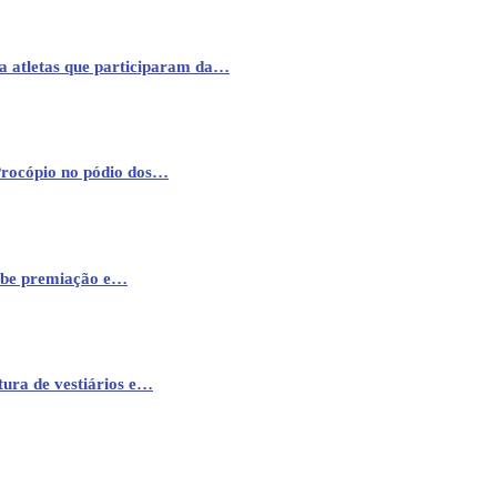
a atletas que participaram da…
Procópio no pódio dos…
cebe premiação e…
ura de vestiários e…