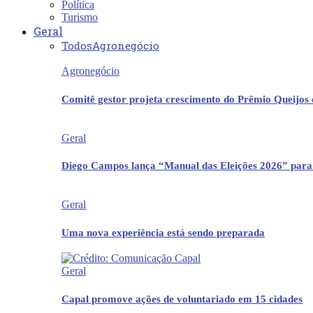
Política
Turismo
Geral
Todos
Agronegócio
Agronegócio
Comitê gestor projeta crescimento do Prêmio Queijos
Geral
Diego Campos lança “Manual das Eleições 2026” para
Geral
Uma nova experiência está sendo preparada
Geral
Capal promove ações de voluntariado em 15 cidades