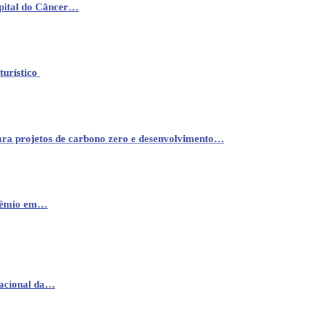
pital do Câncer…
turístico
ara projetos de carbono zero e desenvolvimento…
prêmio em…
nacional da…