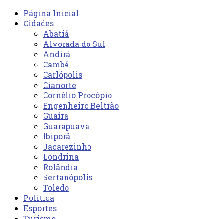
Página Inicial
Cidades
Abatiá
Alvorada do Sul
Andirá
Cambé
Carlópolis
Cianorte
Cornélio Procópio
Engenheiro Beltrão
Guaíra
Guarapuava
Ibiporã
Jacarezinho
Londrina
Rolândia
Sertanópolis
Toledo
Política
Esportes
Turismo