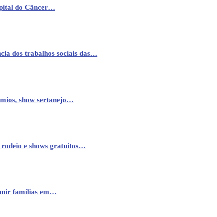
pital do Câncer…
cia dos trabalhos sociais das…
êmios, show sertanejo…
 rodeio e shows gratuitos…
eunir famílias em…