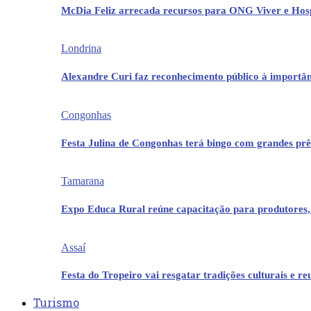
McDia Feliz arrecada recursos para ONG Viver e Hos
Londrina
Alexandre Curi faz reconhecimento público à importân
Congonhas
Festa Julina de Congonhas terá bingo com grandes pr
Tamarana
Expo Educa Rural reúne capacitação para produtores,
Assaí
Festa do Tropeiro vai resgatar tradições culturais e r
Turismo