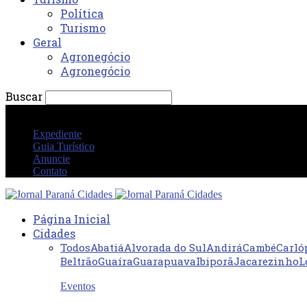
Política
Turismo
Geral
Agronegócio
Agronegócio
Buscar
quinta-feira 6 agosto 2026 08:16:47 PM
Expediente
Guia Turístico
Anuncie
Contato
Página Inicial
Cidades
Todos
Abatiá
Alvorada do Sul
Andirá
Cambé
Carló
Beltrão
Guaíra
Guarapuava
Ibiporã
Jacarezinho
L
Eventos