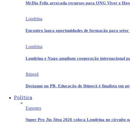
McDia Feliz arrecada recursos para ONG Viver e Hos
Londrina
Encontro lança oportunidades de formação para setor 
Londrina
Londrina e Nago ampliam cooperação internacional p
Ibiporã
Destaque no PR, Educação de Ibiporã é finalista em 
Política
Esportes
Super Pro Jiu Jitsu 2026 coloca Londrina no circuito 