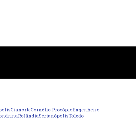
polis
Cianorte
Cornélio Procópio
Engenheiro
ondrina
Rolândia
Sertanópolis
Toledo