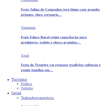
Festa Julina de Congonhas terá bingo com grandes
prêmios, show sertanejo…
Tamarana
Expo Educa Rural reúne capacitação para
produtores, rodeio e shows gratuitos…
Assaí
Festa do Tropeiro vai resgatar tradições culturais e
reunir famílias em…
Turismo
Política
Turismo
Geral
Todos
Agronegócio