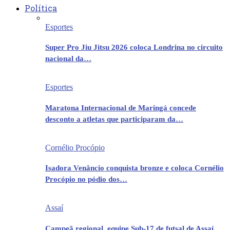
Política
Esportes
Super Pro Jiu Jitsu 2026 coloca Londrina no circuito
nacional da…
Esportes
Maratona Internacional de Maringá concede
desconto a atletas que participaram da…
Cornélio Procópio
Isadora Venâncio conquista bronze e coloca Cornélio
Procópio no pódio dos…
Assaí
Campeã regional, equipe Sub-17 de futsal de Assaí