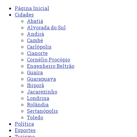
Página Inicial
Cidades
Abatiá
Alvorada do Sul
Andirá
Cambé
Carlópolis
Cianorte
Cornélio Procópio
Engenheiro Beltrão
Guaíra
Guarapuava
Ibiporã
Jacarezinho
Londrina
Rolândia
Sertanópolis
Toledo
Política
Esportes
Turismo