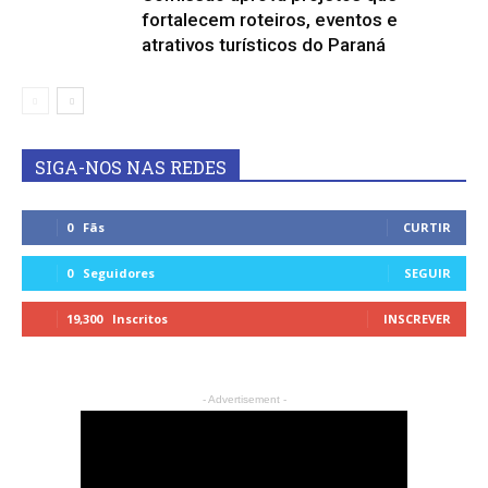
fortalecem roteiros, eventos e
atrativos turísticos do Paraná
SIGA-NOS NAS REDES
0
Fãs
CURTIR
0
Seguidores
SEGUIR
19,300
Inscritos
INSCREVER
- Advertisement -