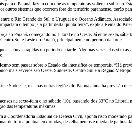
país para o Paraná, fazem com que as temperaturas voltem a subir no 
r outros sistemas que ocorrem fora do território paranaense, trarão pa
, entre o Rio Grande do Sul, o Uruguai e o Oceano Atlântico. Associad
mpactam o tempo já a partir desta quinta-feira”, explica Reinaldo Knei
orça ao Paraná, começando no Litoral e no Oeste. Já entre sexta, sábado
 Centro-Sul e Leste do Paraná, principalmente no período da tarde.
uelas chuvas rápidas no período da tarde. Algumas vezes elas vêm ass
o.
Mesmo sem passar sobre o Estado ela intensifica os temporais. “Há pre
uco mais severos são Oeste, Sudoeste, Centro-Sul e a Região Metropoli
te e Sudoeste, mas nas outras regiões do Paraná ainda há previsão de 
aenses na sexta-feira e no sábado (10), passando dos 33°C no Litoral,
ução das temperaturas máximas.
om a Coordenadoria Estadual de Defesa Civil, aponta risco moderado p
ionar de forma pontual enxurradas, destelhamentos e queda de galhos. Já