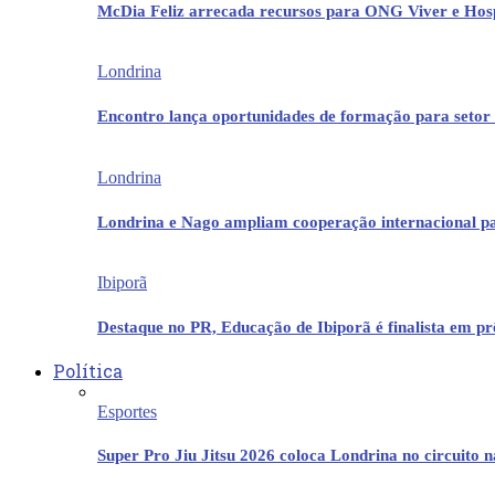
McDia Feliz arrecada recursos para ONG Viver e Hos
Londrina
Encontro lança oportunidades de formação para setor 
Londrina
Londrina e Nago ampliam cooperação internacional p
Ibiporã
Destaque no PR, Educação de Ibiporã é finalista em 
Política
Esportes
Super Pro Jiu Jitsu 2026 coloca Londrina no circuito 