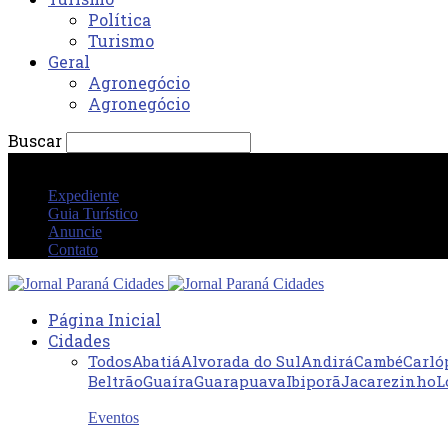
Política
Turismo
Geral
Agronegócio
Agronegócio
Buscar
quinta-feira 6 agosto 2026 07:39:30 PM
Expediente
Guia Turístico
Anuncie
Contato
Página Inicial
Cidades
Todos
Abatiá
Alvorada do Sul
Andirá
Cambé
Carló
Beltrão
Guaíra
Guarapuava
Ibiporã
Jacarezinho
L
Eventos