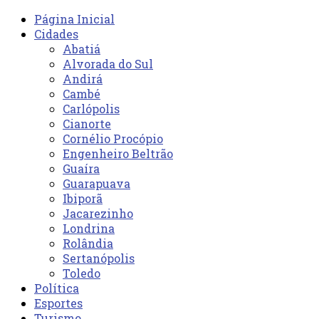
Página Inicial
Cidades
Abatiá
Alvorada do Sul
Andirá
Cambé
Carlópolis
Cianorte
Cornélio Procópio
Engenheiro Beltrão
Guaíra
Guarapuava
Ibiporã
Jacarezinho
Londrina
Rolândia
Sertanópolis
Toledo
Política
Esportes
Turismo