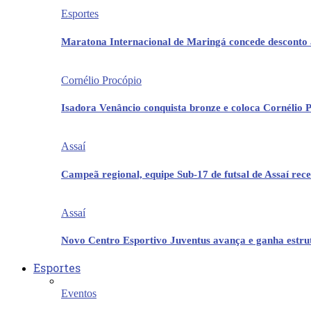
Esportes
Maratona Internacional de Maringá concede desconto 
Cornélio Procópio
Isadora Venâncio conquista bronze e coloca Cornélio 
Assaí
Campeã regional, equipe Sub-17 de futsal de Assaí re
Assaí
Novo Centro Esportivo Juventus avança e ganha estrut
Esportes
Eventos