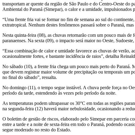
transportam ar quente da região de São Paulo e do Centro-Oeste do 
Ambiental do Paraná (Simepar), o calor e a umidade, impulsionados po
“Uma frente fria vai se formar no fim de semana ao sul do continente
extratropical. Nenhum destes fenômenos passará sobre o Paraná, mas i
Nesta quinta-feira (08), as chuvas retornarão com um pouco mais de f
paranaenses. Na sexta (09), o impacto será maior no Oeste, Sudoeste,
“Essa combinação de calor e umidade favorece as chuvas de verão, aq
ocasionalmente fortes, e bastante incidência de raios”, detalha Reinald
No sábado (10), a frente fria chega um pouco mais perto do Paraná. 
que devem registrar maior volume de precipitação ou temporais um po
no final do sábado”, ressalta.
No domingo (11), o tempo segue instável. A chuva perde força no Oes
período da tarde, estendendo às vezes pelo período da noite.
As temperaturas podem ultrapassar os 30°C em todas as regiões paran
na segunda-feira (12) haverá maior nebulosidade, ocasionando a red
O boletim de gestão de riscos, elaborado pelo Simepar em parceria c
entre a tarde e a noite de sexta-feira em todo o Paraná, podendo ocas
segue moderado no resto do Estado.