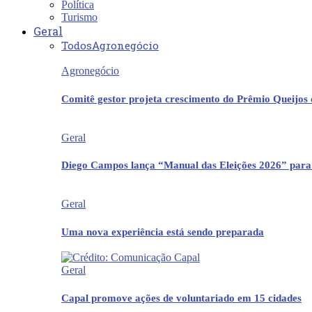
Política
Turismo
Geral
Todos
Agronegócio
Agronegócio
Comitê gestor projeta crescimento do Prêmio Queijos
Geral
Diego Campos lança “Manual das Eleições 2026” para
Geral
Uma nova experiência está sendo preparada
Geral
Capal promove ações de voluntariado em 15 cidades