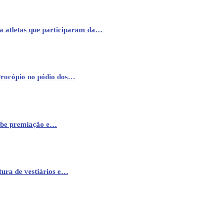
a atletas que participaram da…
Procópio no pódio dos…
cebe premiação e…
ura de vestiários e…