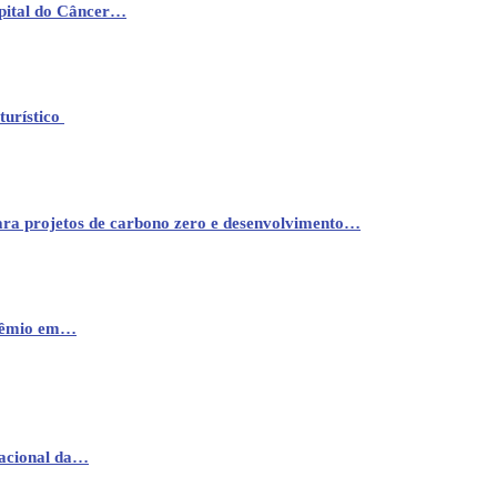
pital do Câncer…
turístico
ara projetos de carbono zero e desenvolvimento…
prêmio em…
nacional da…