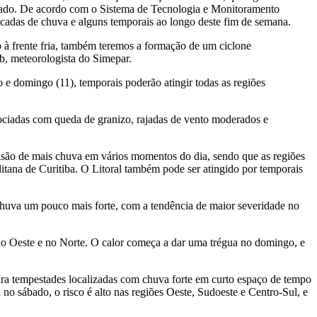
Estado. De acordo com o Sistema de Tecnologia e Monitoramento
ncadas de chuva e alguns temporais ao longo deste fim de semana.
o à frente fria, também teremos a formação de um ciclone
b, meteorologista do Simepar.
 e domingo (11), temporais poderão atingir todas as regiões
ociadas com queda de granizo, rajadas de vento moderados e
visão de mais chuva em vários momentos do dia, sendo que as regiões
tana de Curitiba. O Litoral também pode ser atingido por temporais
chuva um pouco mais forte, com a tendência de maior severidade no
 no Oeste e no Norte. O calor começa a dar uma trégua no domingo, e
ara tempestades localizadas com chuva forte em curto espaço de tempo
 no sábado, o risco é alto nas regiões Oeste, Sudoeste e Centro-Sul, e