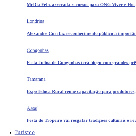
McDia Feliz arrecada recursos para ONG Viver e Hos
Londrina
Alexandre Curi faz reconhecimento público à importân
Congonhas
Festa Julina de Congonhas terá bingo com grandes pr
Tamarana
Expo Educa Rural reúne capacitação para produtores,
Assaí
Festa do Tropeiro vai resgatar tradições culturais e r
Turismo