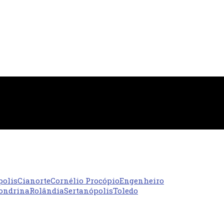
polis
Cianorte
Cornélio Procópio
Engenheiro
ondrina
Rolândia
Sertanópolis
Toledo