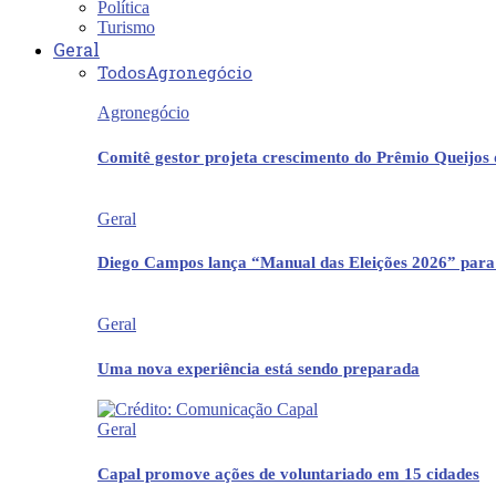
Política
Turismo
Geral
Todos
Agronegócio
Agronegócio
Comitê gestor projeta crescimento do Prêmio Queijos
Geral
Diego Campos lança “Manual das Eleições 2026” para
Geral
Uma nova experiência está sendo preparada
Geral
Capal promove ações de voluntariado em 15 cidades