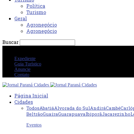
Política
Turismo
Geral
Agronegócio
Agronegócio
Buscar
quinta-feira 6 agosto 2026 04:57:20 AM
Expediente
Guia Turístico
Anuncie
Contato
Página Inicial
Cidades
Todos
Abatiá
Alvorada do Sul
Andirá
Cambé
Carló
Beltrão
Guaíra
Guarapuava
Ibiporã
Jacarezinho
L
Eventos