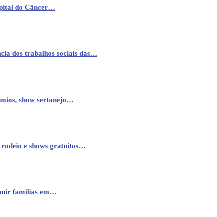
pital do Câncer…
cia dos trabalhos sociais das…
êmios, show sertanejo…
 rodeio e shows gratuitos…
eunir famílias em…