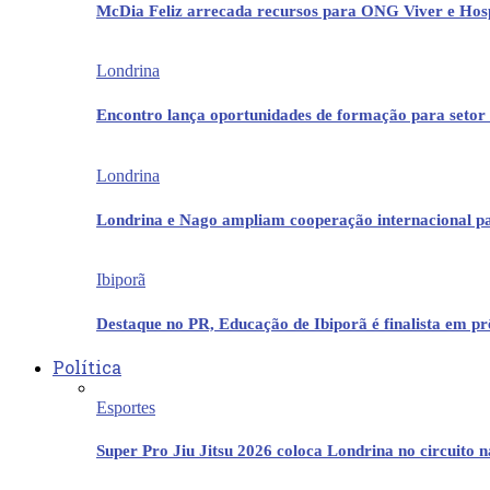
McDia Feliz arrecada recursos para ONG Viver e Hos
Londrina
Encontro lança oportunidades de formação para setor 
Londrina
Londrina e Nago ampliam cooperação internacional p
Ibiporã
Destaque no PR, Educação de Ibiporã é finalista em 
Política
Esportes
Super Pro Jiu Jitsu 2026 coloca Londrina no circuito 