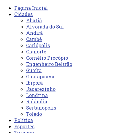
Página Inicial
Cidades
Abatiá
Alvorada do Sul
Andirá
Cambé
Carlópolis
Cianorte
Cornélio Procópio
Engenheiro Beltrão
Guaíra
Guarapuava
Ibiporã
Jacarezinho
Londrina
Rolândia
Sertanópolis
Toledo
Política
Esportes
Turismo