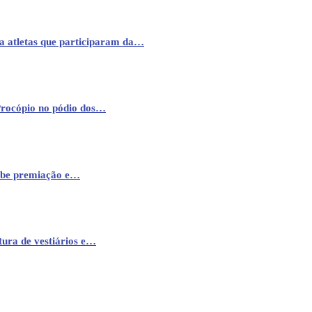
a atletas que participaram da…
Procópio no pódio dos…
cebe premiação e…
ura de vestiários e…