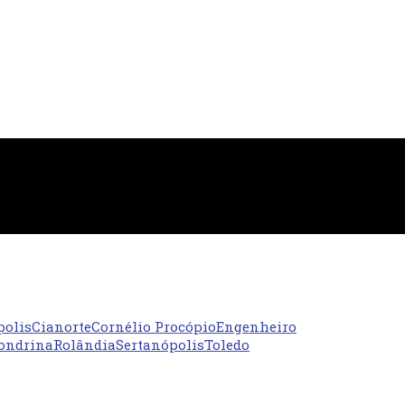
polis
Cianorte
Cornélio Procópio
Engenheiro
ondrina
Rolândia
Sertanópolis
Toledo