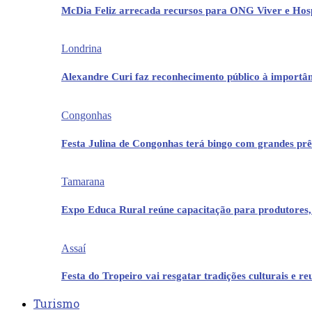
McDia Feliz arrecada recursos para ONG Viver e Hos
Londrina
Alexandre Curi faz reconhecimento público à importân
Congonhas
Festa Julina de Congonhas terá bingo com grandes pr
Tamarana
Expo Educa Rural reúne capacitação para produtores,
Assaí
Festa do Tropeiro vai resgatar tradições culturais e r
Turismo