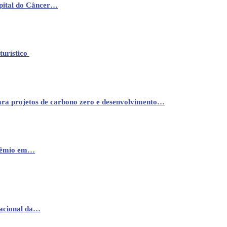
pital do Câncer…
turístico
ara projetos de carbono zero e desenvolvimento…
prêmio em…
nacional da…