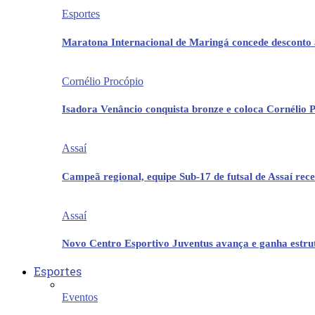
Esportes
Maratona Internacional de Maringá concede desconto 
Cornélio Procópio
Isadora Venâncio conquista bronze e coloca Cornélio 
Assaí
Campeã regional, equipe Sub-17 de futsal de Assaí re
Assaí
Novo Centro Esportivo Juventus avança e ganha estrut
Esportes
Eventos