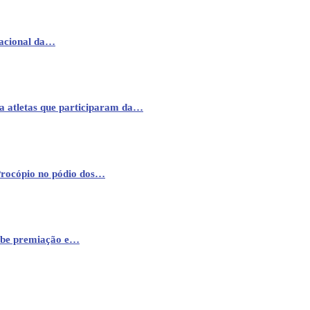
nacional da…
a atletas que participaram da…
Procópio no pódio dos…
cebe premiação e…