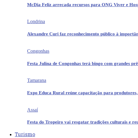
McDia Feliz arrecada recursos para ONG Viver e Hos
Londrina
Alexandre Curi faz reconhecimento público à importân
Congonhas
Festa Julina de Congonhas terá bingo com grandes pr
Tamarana
Expo Educa Rural reúne capacitação para produtores,
Assaí
Festa do Tropeiro vai resgatar tradições culturais e r
Turismo