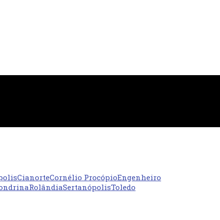
polis
Cianorte
Cornélio Procópio
Engenheiro
ondrina
Rolândia
Sertanópolis
Toledo