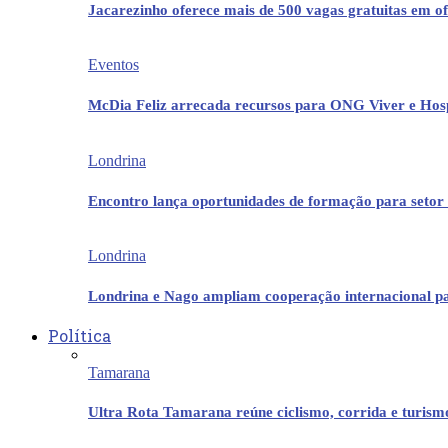
Jacarezinho oferece mais de 500 vagas gratuitas em ofi
Eventos
McDia Feliz arrecada recursos para ONG Viver e Hos
Londrina
Encontro lança oportunidades de formação para setor 
Londrina
Londrina e Nago ampliam cooperação internacional p
Política
Tamarana
Ultra Rota Tamarana reúne ciclismo, corrida e turis