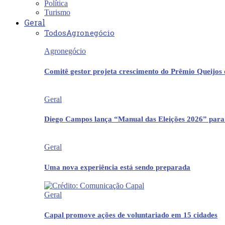
Política
Turismo
Geral
Todos
Agronegócio
Agronegócio
Comitê gestor projeta crescimento do Prêmio Queijos
Geral
Diego Campos lança “Manual das Eleições 2026” para
Geral
Uma nova experiência está sendo preparada
Geral
Capal promove ações de voluntariado em 15 cidades