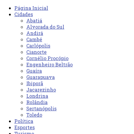
Página Inicial
Cidades
Abatiá
Alvorada do Sul
Andirá
Cambé
Carlópolis
Cianorte
Cornélio Procópio
Engenheiro Beltrão
Guaíra
Guarapuava
Ibiporã
Jacarezinho
Londrina
Rolândia
Sertanópolis
Toledo
Política
Esportes
Turismo