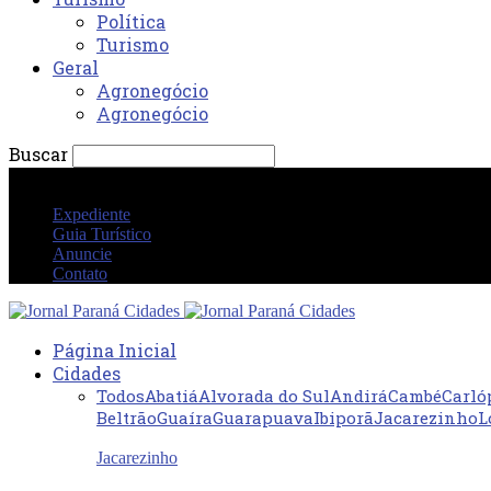
Política
Turismo
Geral
Agronegócio
Agronegócio
Buscar
sábado 8 agosto 2026 08:23:55 AM
Expediente
Guia Turístico
Anuncie
Contato
Página Inicial
Cidades
Todos
Abatiá
Alvorada do Sul
Andirá
Cambé
Carló
Beltrão
Guaíra
Guarapuava
Ibiporã
Jacarezinho
L
Jacarezinho