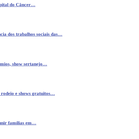
pital do Câncer…
cia dos trabalhos sociais das…
êmios, show sertanejo…
 rodeio e shows gratuitos…
eunir famílias em…