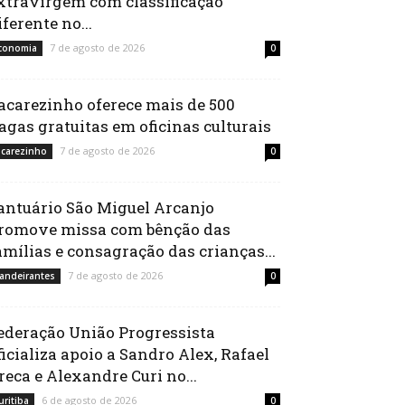
xtravirgem com classificação
iferente no...
7 de agosto de 2026
conomia
0
acarezinho oferece mais de 500
agas gratuitas em oficinas culturais
7 de agosto de 2026
acarezinho
0
antuário São Miguel Arcanjo
romove missa com bênção das
amílias e consagração das crianças...
7 de agosto de 2026
andeirantes
0
ederação União Progressista
ficializa apoio a Sandro Alex, Rafael
reca e Alexandre Curi no...
6 de agosto de 2026
uritiba
0