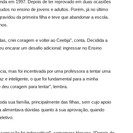
inda em 1997. Depois de ter reprovado em duas ocasiões
studos no ensino de jovens e adultos. Porém, já no último
avidou da primeira filha e teve que abandonar a escola.
nos.
as, criei coragem e voltei ao Ceebja”, conta. Decidida a
u encarar um desafio adicional: ingressar no Ensino
cia, mas foi incentivada por uma professora a tentar uma
az e inteligente, o que foi fundamental para a minha
 deu coragem para tentar”, lembra.
da sua família, principalmente das filhas, sem cujo apoio
nda alimentava dúvidas quanto à sua aprovação, quando
letivo.
sensação foi indescritível”, comemora Hosana. “Depois do