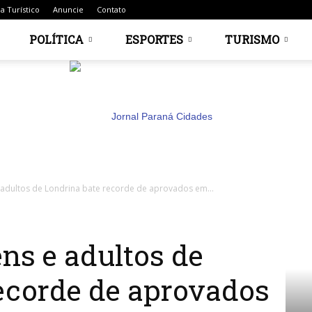
a Turístico
Anuncie
Contato
POLÍTICA
ESPORTES
TURISMO
 adultos de Londrina bate recorde de aprovados em...
Jornal
ens e adultos de
ecorde de aprovados