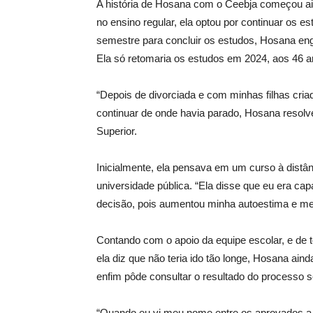
A história de Hosana com o Ceebja começou a
no ensino regular, ela optou por continuar os e
semestre para concluir os estudos, Hosana engr
Ela só retomaria os estudos em 2024, aos 46 a
“Depois de divorciada e com minhas filhas criad
continuar de onde havia parado, Hosana resolve
Superior.
Inicialmente, ela pensava em um curso à distân
universidade pública. “Ela disse que eu era cap
decisão, pois aumentou minha autoestima e me
Contando com o apoio da equipe escolar, e de to
ela diz que não teria ido tão longe, Hosana ai
enfim pôde consultar o resultado do processo se
“Quando eu vi meu nome entre os aprovados a 