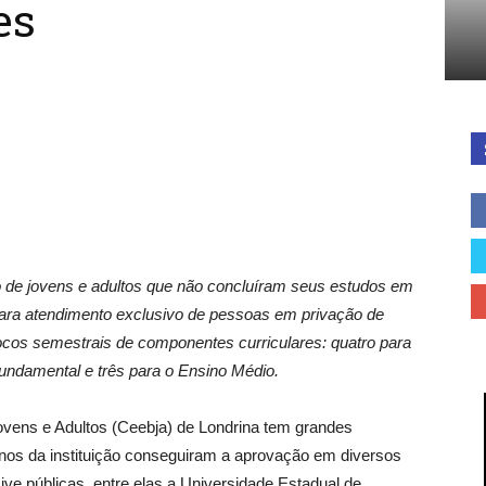
es
Cidades
do
 de jovens e adultos que não concluíram seus estudos em
 para atendimento exclusivo de pessoas em privação de
blocos semestrais de componentes curriculares: quatro para
undamental e três para o Ensino Médio.
Paraná
vens e Adultos (Ceebja) de Londrina tem grandes
os da instituição conseguiram a aprovação em diversos
ive públicas, entre elas a Universidade Estadual de