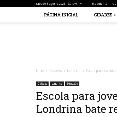
sábado 8 agosto 2026 12:04:49 PM
Expediente
Gui
PÁGINA INICIAL
CIDADES
Início
Cidades
Londrina
Escola para jovens e
Cidades
Londrina
Educação
Escola para jov
Londrina bate r