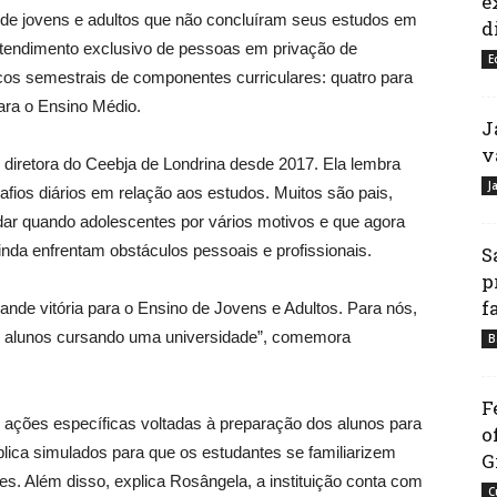
e
de jovens e adultos que não concluíram seus estudos em
d
 atendimento exclusivo de pessoas em privação de
E
locos semestrais de componentes curriculares: quatro para
ara o Ensino Médio.
J
v
diretora do Ceebja de Londrina desde 2017. Ela lembra
J
fios diários em relação aos estudos. Muitos são pais,
dar quando adolescentes por vários motivos e que agora
nda enfrentam obstáculos pessoais e profissionais.
S
p
f
nde vitória para o Ensino de Jovens e Adultos. Para nós,
sos alunos cursando uma universidade”, comemora
B
F
 ações específicas voltadas à preparação dos alunos para
o
aplica simulados para que os estudantes se familiarizem
G
s. Além disso, explica Rosângela, a instituição conta com
C