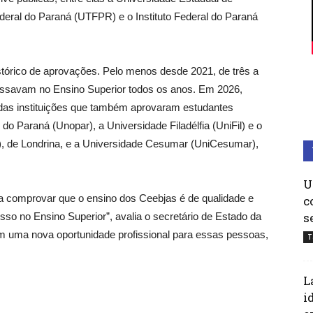
deral do Paraná (UTFPR) e o Instituto Federal do Paraná
stórico de aprovações. Pelo menos desde 2021, de três a
gressavam no Ensino Superior todos os anos. Em 2026,
das instituições que também aprovaram estudantes
o Paraná (Unopar), a Universidade Filadélfia (UniFil) e o
ul), de Londrina, e a Universidade Cesumar (UniCesumar),
U
 comprovar que o ensino dos Ceebjas é de qualidade e
c
s
so no Ensino Superior”, avalia o secretário de Estado da
 uma nova oportunidade profissional para essas pessoas,
T
L
i