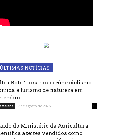
ÚLTIMAS NOTÍCIAS
ltra Rota Tamarana reúne ciclismo,
orrida e turismo de natureza em
etembro
7 de agosto de 2026
amarana
0
audo do Ministério da Agricultura
dentifica azeites vendidos como