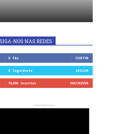
SIGA-NOS NAS REDES
0
Fãs
CURTIR
0
Seguidores
SEGUIR
19,300
Inscritos
INSCREVER
- Advertisement -