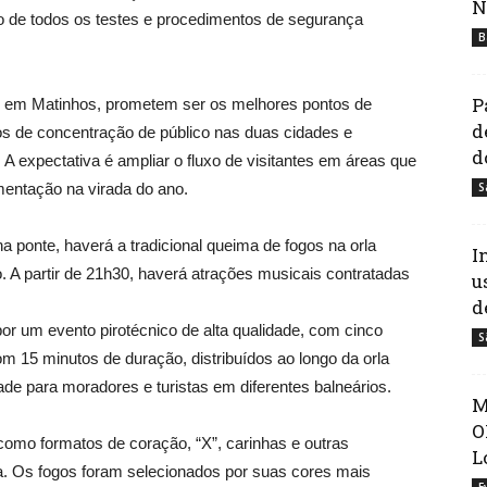
N
 de todos os testes e procedimentos de segurança
B
P
a, em Matinhos, prometem ser os melhores pontos de
d
os de concentração de público nas duas cidades e
d
 expectativa é ampliar o fluxo de visitantes em áreas que
entação na virada do ano.
S
a ponte, haverá a tradicional queima de fogos na orla
I
o. A partir de 21h30, haverá atrações musicais contratadas
u
d
r um evento pirotécnico de alta qualidade, com cinco
S
 15 minutos de duração, distribuídos ao longo da orla
idade para moradores e turistas em diferentes balneários.
M
O
como formatos de coração, “X”, carinhas e outras
L
. Os fogos foram selecionados por suas cores mais