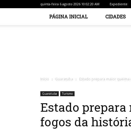
quinta-feira 6 agosto 2026 10:02:20 AM
Expediente
PÁGINA INICIAL
CIDADES
Início
Guaratuba
Estado prepara maior queima de
Guaratuba
Turismo
Estado prepara
fogos da históri