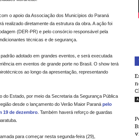
 com o apoio da Associação dos Municípios do Paraná
 realizado diretamente da estrutura da obra. A ação foi
odagem (DER-PR) e pelo consórcio responsável pela
ndicionantes técnicas e de segurança.
, padrão adotado em grandes eventos, e será executada
ência em eventos de grande porte no Brasil. O show terá
 pirotécnicos ao longo da apresentação, representando
E
n
C
rno do Estado, por meio da Secretaria da Segurança Pública
A
a região desde o lançamento do Verão Maior Paraná
pelo
em 19 de dezembro
. Também haverá reforço de guardas
P
uaratuba.
B
v
ramada para começar nesta segunda-feira (29),