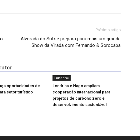
Próximo artigo
ão
Alvorada do Sul se prepara para mais um grande
Show da Virada com Fernando & Sorocaba
autor
Londrina
nça oportunidades de
Londrina e Nago ampliam
ra setor turístico
cooperação internacional para
projetos de carbono zero e
desenvolvimento sustentável