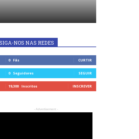
SIGA-NOS NAS REDES
0
Fãs
CURTIR
0
Seguidores
SEGUIR
19,300
Inscritos
INSCREVER
- Advertisement -