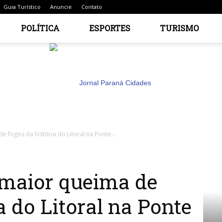
Guia Turístico
Anuncie
Contato
POLÍTICA
ESPORTES
TURISMO
 fogos da história do Litoral na Ponte...
Jornal
 maior queima de
a do Litoral na Ponte