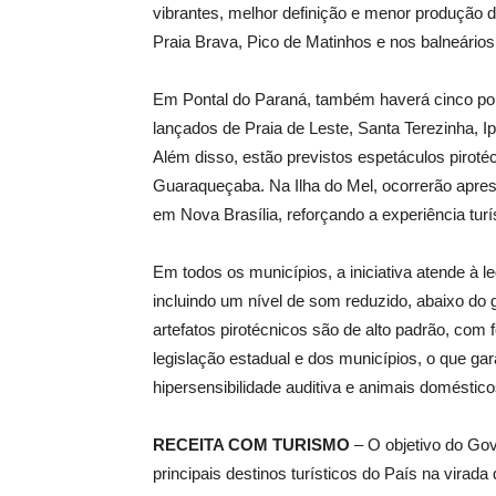
vibrantes, melhor definição e menor produção
Praia Brava, Pico de Matinhos e nos balneários 
Em Pontal do Paraná, também haverá cinco ponto
lançados de Praia de Leste, Santa Terezinha, I
Além disso, estão previstos espetáculos pirot
Guaraqueçaba. Na Ilha do Mel, ocorrerão apr
em Nova Brasília, reforçando a experiência turís
Em todos os municípios, a iniciativa atende à l
incluindo um nível de som reduzido, abaixo do 
artefatos pirotécnicos são de alto padrão, co
legislação estadual e dos municípios, o que ga
hipersensibilidade auditiva e animais doméstico
RECEITA COM TURISMO
– O objetivo do Gov
principais destinos turísticos do País na virad