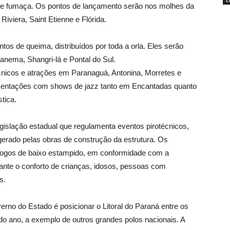
E
 de fumaça. Os pontos de lançamento serão nos molhes da
Riviera, Saint Etienne e Flórida.
s de queima, distribuídos por toda a orla. Eles serão
panema, Shangri-lá e Pontal do Sul.
écnicos e atrações em Paranaguá, Antonina, Morretes e
esentações com shows de jazz tanto em Encantadas quanto
tica.
egislação estadual que regulamenta eventos pirotécnicos,
gerado pelas obras de construção da estrutura. Os
m fogos de baixo estampido, em conformidade com a
rante o conforto de crianças, idosos, pessoas com
s.
erno do Estado é posicionar o Litoral do Paraná entre os
a do ano, a exemplo de outros grandes polos nacionais. A