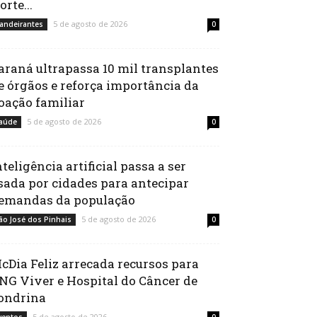
orte...
5 de agosto de 2026
andeirantes
0
araná ultrapassa 10 mil transplantes
e órgãos e reforça importância da
oação familiar
5 de agosto de 2026
aúde
0
nteligência artificial passa a ser
sada por cidades para antecipar
emandas da população
5 de agosto de 2026
ão José dos Pinhais
0
cDia Feliz arrecada recursos para
NG Viver e Hospital do Câncer de
ondrina
5 de agosto de 2026