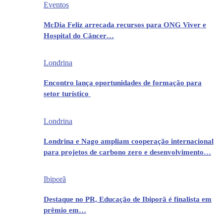
Eventos
McDia Feliz arrecada recursos para ONG Viver e
Hospital do Câncer…
Londrina
Encontro lança oportunidades de formação para
setor turístico
Londrina
Londrina e Nago ampliam cooperação internacional
para projetos de carbono zero e desenvolvimento…
Ibiporã
Destaque no PR, Educação de Ibiporã é finalista em
prêmio em…