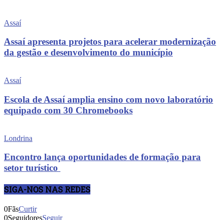
Assaí
Assaí apresenta projetos para acelerar modernização
da gestão e desenvolvimento do município
Assaí
Escola de Assaí amplia ensino com novo laboratório
equipado com 30 Chromebooks
Londrina
Encontro lança oportunidades de formação para
setor turístico
SIGA-NOS NAS REDES
0
Fãs
Curtir
0
Seguidores
Seguir