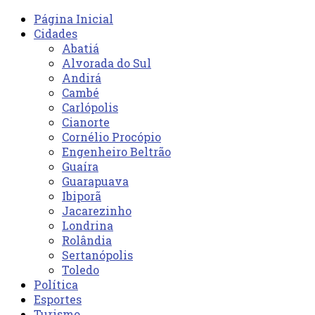
Página Inicial
Cidades
Abatiá
Alvorada do Sul
Andirá
Cambé
Carlópolis
Cianorte
Cornélio Procópio
Engenheiro Beltrão
Guaíra
Guarapuava
Ibiporã
Jacarezinho
Londrina
Rolândia
Sertanópolis
Toledo
Política
Esportes
Turismo