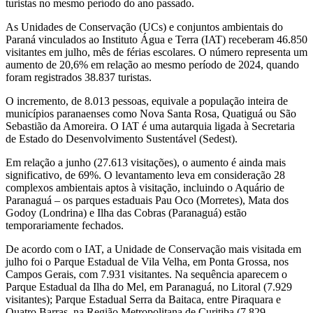
turistas no mesmo período do ano passado.
As Unidades de Conservação (UCs) e conjuntos ambientais do
Paraná vinculados ao Instituto Água e Terra (IAT) receberam 46.850
visitantes em julho, mês de férias escolares. O número representa um
aumento de 20,6% em relação ao mesmo período de 2024, quando
foram registrados 38.837 turistas.
O incremento, de 8.013 pessoas, equivale a população inteira de
municípios paranaenses como Nova Santa Rosa, Quatiguá ou São
Sebastião da Amoreira. O IAT é uma autarquia ligada à Secretaria
de Estado do Desenvolvimento Sustentável (Sedest).
Em relação a junho (27.613 visitações), o aumento é ainda mais
significativo, de 69%. O levantamento leva em consideração 28
complexos ambientais aptos à visitação, incluindo o Aquário de
Paranaguá – os parques estaduais Pau Oco (Morretes), Mata dos
Godoy (Londrina) e Ilha das Cobras (Paranaguá) estão
temporariamente fechados.
De acordo com o IAT, a Unidade de Conservação mais visitada em
julho foi o Parque Estadual de Vila Velha, em Ponta Grossa, nos
Campos Gerais, com 7.931 visitantes. Na sequência aparecem o
Parque Estadual da Ilha do Mel, em Paranaguá, no Litoral (7.929
visitantes); Parque Estadual Serra da Baitaca, entre Piraquara e
Quatro Barras, na Região Metropolitana de Curitiba (7.829