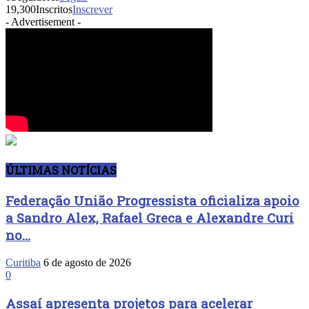
19,300
Inscritos
Inscrever
- Advertisement -
ÚLTIMAS NOTÍCIAS
Federação União Progressista oficializa apoio
a Sandro Alex, Rafael Greca e Alexandre Curi
no...
Curitiba
6 de agosto de 2026
0
Assaí apresenta projetos para acelerar