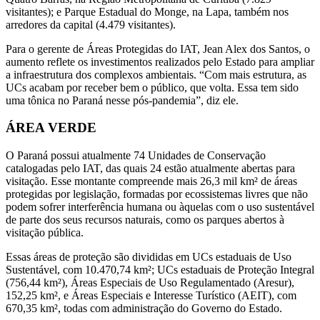
visitantes); e Parque Estadual do Monge, na Lapa, também nos
arredores da capital (4.479 visitantes).
Para o gerente de Áreas Protegidas do IAT, Jean Alex dos Santos, o
aumento reflete os investimentos realizados pelo Estado para ampliar
a infraestrutura dos complexos ambientais. “Com mais estrutura, as
UCs acabam por receber bem o público, que volta. Essa tem sido
uma tônica no Paraná nesse pós-pandemia”, diz ele.
ÁREA VERDE
O Paraná possui atualmente 74 Unidades de Conservação
catalogadas pelo IAT, das quais 24 estão atualmente abertas para
visitação. Esse montante compreende mais 26,3 mil km² de áreas
protegidas por legislação, formadas por ecossistemas livres que não
podem sofrer interferência humana ou àquelas com o uso sustentável
de parte dos seus recursos naturais, como os parques abertos à
visitação pública.
Essas áreas de proteção são divididas em UCs estaduais de Uso
Sustentável, com 10.470,74 km²; UCs estaduais de Proteção Integral
(756,44 km²), Áreas Especiais de Uso Regulamentado (Aresur),
152,25 km², e Áreas Especiais e Interesse Turístico (AEIT), com
670,35 km², todas com administração do Governo do Estado.