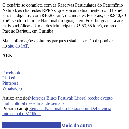
O cenário se completa com as Reservas Particulares do Patrimônio
Natural, as chamadas RPPNs, que somam atualmente 553,83 km²;
terras indígenas, com 846,87 km²; e Unidades Federais, de 8.840,39
km², sendo o Parque Nacional do Iguaçu, em Foz do Iguaçu, a área
mais simbólica; e Unidades Municipais (3.959,55 km²), como o
Parque Barigui, em Curitiba.
Mais informações sobre os parques estaduais estão disponíveis
no
site do IAT
.
AEN
Facebook
Linkedin
Pinterest
WhatsApp
Artigo anterior
Morretes Blues Festival: Litoral recebe evento
multicultural neste final de semana
Próximo artigo
Semana Nacional da Pessoa com Deficiência
Intelectual e Múltipla
ARTIGOS RELACIONADOS
Mais do autor