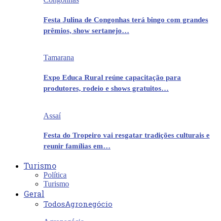
Festa Julina de Congonhas terá bingo com grandes
prêmios, show sertanejo…
Tamarana
Expo Educa Rural reúne capacitação para
produtores, rodeio e shows gratuitos…
Assaí
Festa do Tropeiro vai resgatar tradições culturais e
reunir famílias em…
Turismo
Política
Turismo
Geral
Todos
Agronegócio