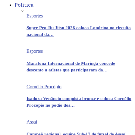
Política
Esportes
Super Pro Jiu Jitsu 2026 coloca Londrina no circuito
nacional da…
Esportes
Maratona Internacional de Maringá concede
desconto a atletas que participaram da…
Cornélio Procópio
Isadora Venâncio conquista bronze e coloca Cornélio
Procópio no pódio dos…
Assaí
Campeã regional, equipe Sub-17 de futsal de Assaí