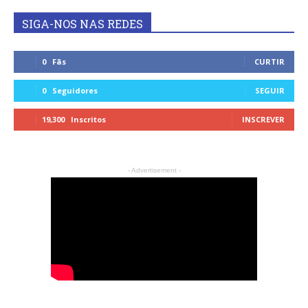
SIGA-NOS NAS REDES
0
Fãs
CURTIR
0
Seguidores
SEGUIR
19,300
Inscritos
INSCREVER
- Advertisement -