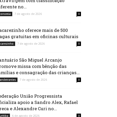
xtravirgem com classificação
iferente no...
7 de agosto de 2026
conomia
0
acarezinho oferece mais de 500
agas gratuitas em oficinas culturais
7 de agosto de 2026
acarezinho
0
antuário São Miguel Arcanjo
romove missa com bênção das
amílias e consagração das crianças...
7 de agosto de 2026
andeirantes
0
ederação União Progressista
ficializa apoio a Sandro Alex, Rafael
reca e Alexandre Curi no...
6 de agosto de 2026
uritiba
0