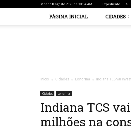
sábado 8 agosto 2026 11:38:04 AM
Expediente
Gui
PÁGINA INICIAL
CIDADES
Início
Cidades
Londrina
Indiana TCS vai inve
Cidades
Londrina
Indiana TCS vai
milhões na con