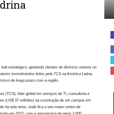
drina
Cidades
do
ub estratégico, apoiando clientes de diversos setores no
aiores investimentos feitos pela TCS na América Latina,
misso de longo prazo com a região
.
Paraná
es (TCS), líder global em serviços de TI, consultoria e
lhões (US$ 37 milhões) na construção de um campus em
de há sete anos, onde fica o seu maior centro de
luído em 2027, com a perspectiva de gerar 1.600