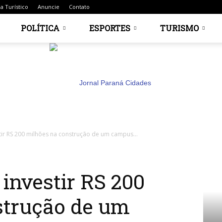
a Turístico
Anuncie
Contato
POLÍTICA
ESPORTES
TURISMO
stir RS 200 milhões na construção de um campus...
Jornal
 investir RS 200
strução de um