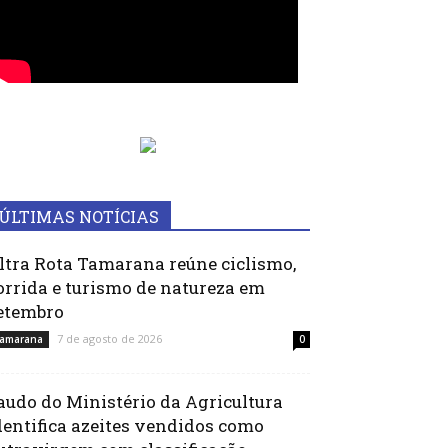
ÚLTIMAS NOTÍCIAS
ltra Rota Tamarana reúne ciclismo,
orrida e turismo de natureza em
etembro
7 de agosto de 2026
amarana
0
audo do Ministério da Agricultura
dentifica azeites vendidos como