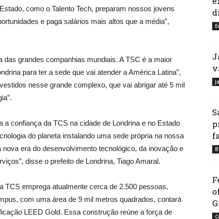
e
 Estado, como o Talento Tech, preparam nossos jovens
d
ortunidades e paga salários mais altos que a média”,
E
J
ta das grandes companhias mundiais. A TSC é a maior
v
rina para ter a sede que vai atender a América Latina”,
J
vestidos nesse grande complexo, que vai abrigar até 5 mil
ia”.
S
p
a a confiança da TCS na cidade de Londrina e no Estado
f
nologia do planeta instalando uma sede própria na nossa
 nova era do desenvolvimento tecnológico, da inovação e
B
iços”, disse o prefeito de Londrina, Tiago Amaral.
F
 a TCS emprega atualmente cerca de 2.500 pessoas,
o
mpus, com uma área de 9 mil metros quadrados, contará
G
ificação LEED Gold. Essa construção reúne a força de
C