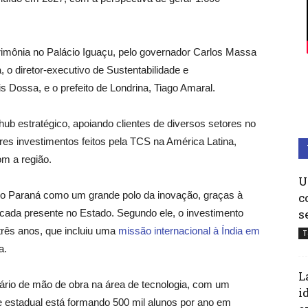
cerimônia no Palácio Iguaçu, pelo governador Carlos Massa
o diretor-executivo de Sustentabilidade e
Dossa, e o prefeito de Londrina, Tiago Amaral.
b estratégico, apoiando clientes de diversos setores no
res investimentos feitos pela TCS na América Latina,
m a região.
U
da o Paraná como um grande polo da inovação, graças à
c
s
ficada presente no Estado. Segundo ele, o investimento
três anos, que incluiu uma
missão internacional à Índia em
T
a.
L
rio de mão de obra na área de tecnologia, com um
i
 estadual está formando 500 mil alunos por ano em