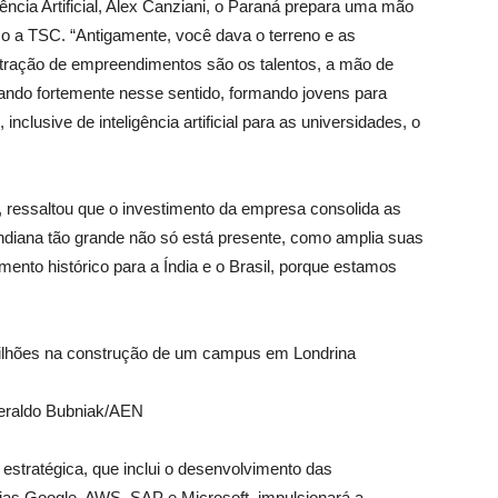
gência Artificial, Alex Canziani, o Paraná prepara uma mão
o a TSC. “Antigamente, você dava o terreno e as
 atração de empreendimentos são os talentos, a mão de
hando fortemente nesse sentido, formando jovens para
inclusive de inteligência artificial para as universidades, o
.
, ressaltou que o investimento da empresa consolida as
ndiana tão grande não só está presente, como amplia suas
nto histórico para a Índia e o Brasil, porque estamos
.
eraldo Bubniak/AEN
stratégica, que inclui o desenvolvimento das
ias Google, AWS, SAP e Microsoft, impulsionará a