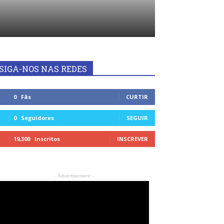
SIGA-NOS NAS REDES
0
Fãs
CURTIR
0
Seguidores
SEGUIR
19,300
Inscritos
INSCREVER
- Advertisement -