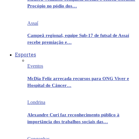
Procópio no pódio dos…
Assaí
Campeã regional, equipe Sub-17 de futsal de Assaí
recebe premiação e…
Esportes
Eventos
McDia Feliz arrecada recursos para ONG Viver e
Hospital do Câncer…
Londrina
Alexandre Curi faz reconhecimento público à
importância dos trabalhos sociais das…
Congonhas