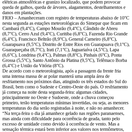
elétricas atmosféricas e granizo localizado, que podem provocar
queda de galhos, queda de árvores, alagamentos, destelhamentos e
danos em plantações.
FRIO – Amanheceram com registro de temperaturas abaixo de 10°C
nesta segunda as estações meteorológicas do Simepar que ficam em
Cambará (9,4°C), Campo Mourão (9,4°C), Cândido de Abreu
(8,7°C), Cerro Azul (9,4°C), Curitiba (6,8°C), Fazenda Rio Grande
(6,4°C), Francisco Beltrão (8,9°C), General Carneiro (6,8°C),
Guarapuava (9,5°C), Distrito de Entre Rios em Guarapuava (9,1°C),
Guaraqueçaba (8,7°C), Irati (7,1°C), Jaguariaíva (4,5°C), Lapa
(6,6°C), Londrina (9,4°C), Palmas (8,8°C), Pinhais (6°C), Ponta
Grossa (5,5°C), Santo Antônio da Platina (9,5°C), Telêmaco Borba
(6,4°C) e União da Vitória (8°C).
De acordo com o meteorologista, após a passagem da frente fria
uma intensa massa de ar polar manterá uma ampla área de
resfriamento nos próximos dias, atingindo os três estados do Sul do
Brasil, bem como o Sudeste e Centro-Oeste do país. O resfriamento
já começa na noite desta segunda-feira: algumas cidades,
principalmente no Oeste e Sudoeste, onde a chuva começou
primeiro, terão temperaturas mínimas invertidas, ou seja, as menores
temperaturas do dia serão registradas à noite, e não no amanhecer.
“Na terça-feira o dia já amanhece gelado nas regiões paranaenses,
mas ainda com dificuldade para ocorrência de geada, tanto pelo
excesso de umidade como devido à ocorrência de vento. Mas a
sensação térmica estará bem inferior aos valores nos termômetros,