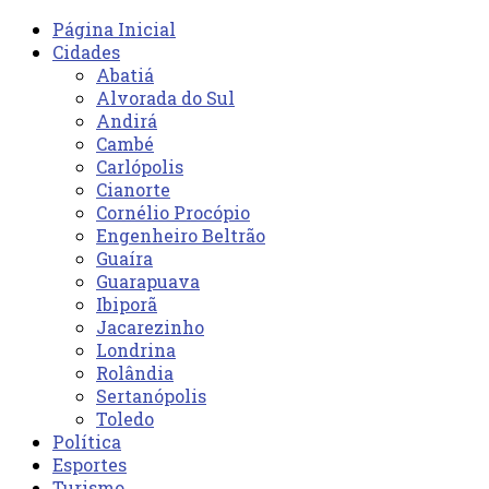
Página Inicial
Cidades
Abatiá
Alvorada do Sul
Andirá
Cambé
Carlópolis
Cianorte
Cornélio Procópio
Engenheiro Beltrão
Guaíra
Guarapuava
Ibiporã
Jacarezinho
Londrina
Rolândia
Sertanópolis
Toledo
Política
Esportes
Turismo