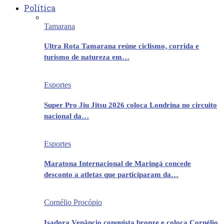
Política
Tamarana
Ultra Rota Tamarana reúne ciclismo, corrida e
turismo de natureza em…
Esportes
Super Pro Jiu Jitsu 2026 coloca Londrina no circuito
nacional da…
Esportes
Maratona Internacional de Maringá concede
desconto a atletas que participaram da…
Cornélio Procópio
Isadora Venâncio conquista bronze e coloca Cornélio