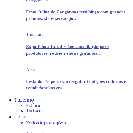
Festa Julina de Congonhas terá bingo com grandes
prêmios, show sertanejo…
Tamarana
Expo Educa Rural reúne capacitação para
produtores, rodeio e shows gratuitos…
Assaí
Festa do Tropeiro vai resgatar tradições culturais e
reunir famílias em…
Turismo
Política
Turismo
Geral
Todos
Agronegócio