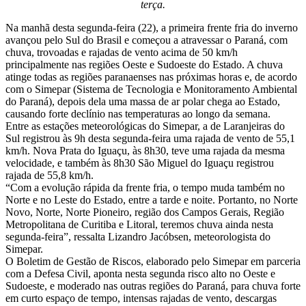
terça.
Na manhã desta segunda-feira (22), a primeira frente fria do inverno
avançou pelo Sul do Brasil e começou a atravessar o Paraná, com
chuva, trovoadas e rajadas de vento acima de 50 km/h
principalmente nas regiões Oeste e Sudoeste do Estado. A chuva
atinge todas as regiões paranaenses nas próximas horas e, de acordo
com o Simepar (Sistema de Tecnologia e Monitoramento Ambiental
do Paraná), depois dela uma massa de ar polar chega ao Estado,
causando forte declínio nas temperaturas ao longo da semana.
Entre as estações meteorológicas do Simepar, a de Laranjeiras do
Sul registrou às 9h desta segunda-feira uma rajada de vento de 55,1
km/h. Nova Prata do Iguaçu, às 8h30, teve uma rajada da mesma
velocidade, e também às 8h30 São Miguel do Iguaçu registrou
rajada de 55,8 km/h.
“Com a evolução rápida da frente fria, o tempo muda também no
Norte e no Leste do Estado, entre a tarde e noite. Portanto, no Norte
Novo, Norte, Norte Pioneiro, região dos Campos Gerais, Região
Metropolitana de Curitiba e Litoral, teremos chuva ainda nesta
segunda-feira”, ressalta Lizandro Jacóbsen, meteorologista do
Simepar.
O Boletim de Gestão de Riscos, elaborado pelo Simepar em parceria
com a Defesa Civil, aponta nesta segunda risco alto no Oeste e
Sudoeste, e moderado nas outras regiões do Paraná, para chuva forte
em curto espaço de tempo, intensas rajadas de vento, descargas