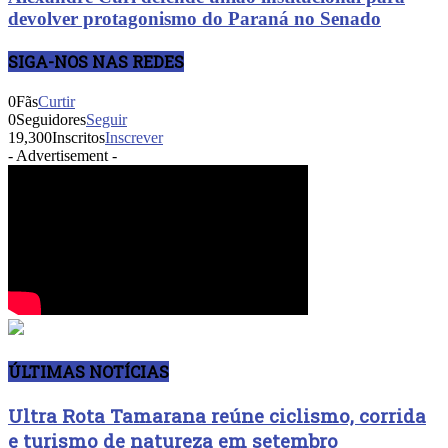
devolver protagonismo do Paraná no Senado
SIGA-NOS NAS REDES
0
Fãs
Curtir
0
Seguidores
Seguir
19,300
Inscritos
Inscrever
- Advertisement -
ÚLTIMAS NOTÍCIAS
Ultra Rota Tamarana reúne ciclismo, corrida
e turismo de natureza em setembro