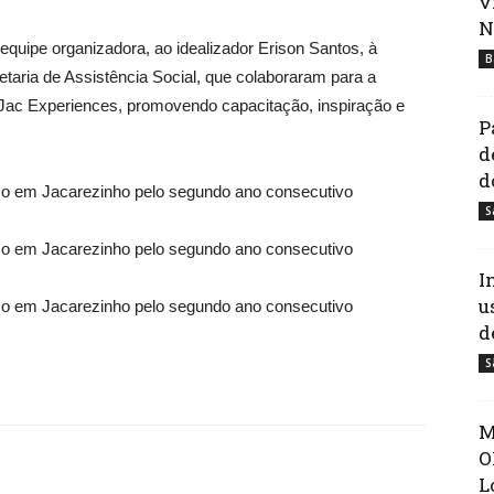
v
N
quipe organizadora, ao idealizador Erison Santos, à
B
etaria de Assistência Social, que colaboraram para a
Jac Experiences, promovendo capacitação, inspiração e
P
d
d
S
I
u
d
S
M
O
L