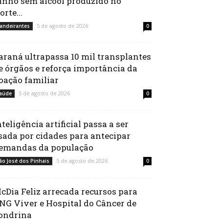
inho sem álcool produzido no
orte...
5 de agosto de 2026
andeirantes
0
araná ultrapassa 10 mil transplantes
e órgãos e reforça importância da
oação familiar
5 de agosto de 2026
aúde
0
nteligência artificial passa a ser
sada por cidades para antecipar
emandas da população
5 de agosto de 2026
ão José dos Pinhais
0
cDia Feliz arrecada recursos para
NG Viver e Hospital do Câncer de
ondrina