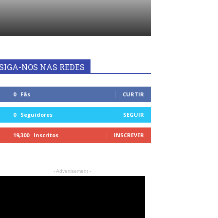
SIGA-NOS NAS REDES
0
Fãs
CURTIR
0
Seguidores
SEGUIR
19,300
Inscritos
INSCREVER
- Advertisement -