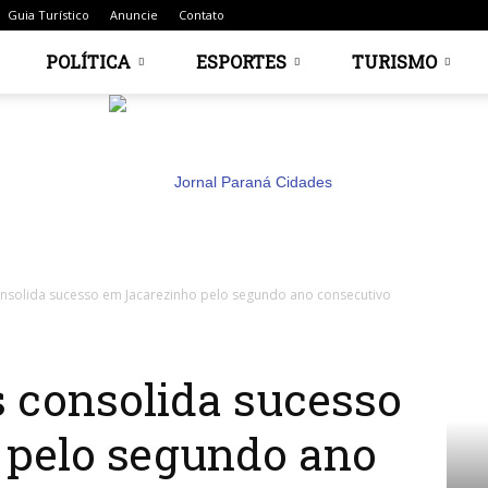
Guia Turístico
Anuncie
Contato
POLÍTICA
ESPORTES
TURISMO
onsolida sucesso em Jacarezinho pelo segundo ano consecutivo
Jornal
 consolida sucesso
 pelo segundo ano