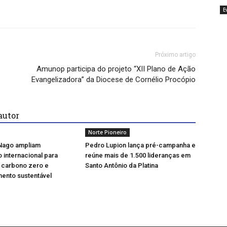
E
Próximo artigo
Amunop participa do projeto “XII Plano de Ação
Evangelizadora” da Diocese de Cornélio Procópio
autor
Norte Pioneiro
 Nago ampliam
Pedro Lupion lança pré-campanha e
internacional para
reúne mais de 1.500 lideranças em
 carbono zero e
Santo Antônio da Platina
mento sustentável