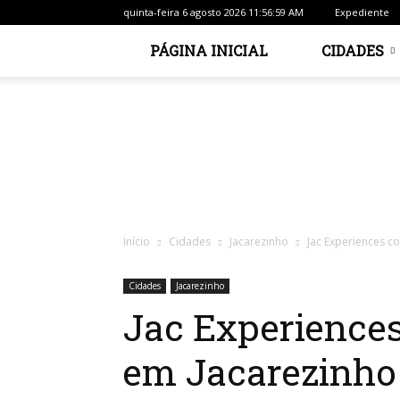
quinta-feira 6 agosto 2026 11:56:59 AM
Expediente
PÁGINA INICIAL
CIDADES
Início
Cidades
Jacarezinho
Jac Experiences c
Cidades
Jacarezinho
Jac Experiences
em Jacarezinho