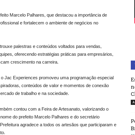
efeito Marcelo Palhares, que destacou a importância de
rofissional e fortalecem o ambiente de negócios no
rouxe palestras e conteúdos voltados para vendas,
ipes, oferecendo estratégias práticas para empresários,
scam crescimento na carreira.
er, o Jac Experiences promoveu uma programação especial
E
nspiradoras, conteúdos de valor e momentos de conexão
n
C
ercado de trabalho e na sociedade.
A
ambém contou com a Feira de Artesanato, valorizando o
m nome do prefeito Marcelo Palhares e do secretário
P
 Prefeitura agradece a todos os artesãos que participaram e
B
to.