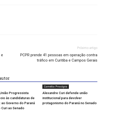
Próximo artigo
 e
PCPR prende 41 pessoas em operação contra
tráfico em Curitiba e Campos Gerais
autor
Cornélio Procópio
União Progressista
Alexandre Curi defende união
apoio às candidaturas de
institucional para devolver
x ao Governo do Paraná
protagonismo do Paraná no Senado
 Curi ao Senado