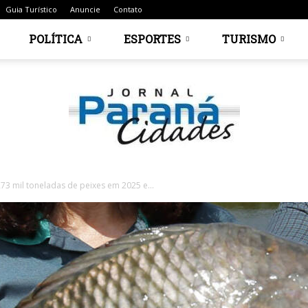
Guia Turístico
Anuncie
Contato
POLÍTICA
ESPORTES
TURISMO
73 mil toneladas de peixes em 2025 e...
Jornal