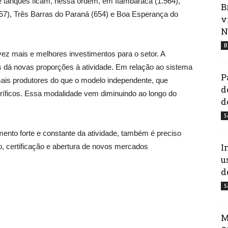
 tanques ficam, nessa ordem, em Itambaracá (1.564),
B
757), Três Barras do Paraná (654) e Boa Esperança do
v
N
B
vez mais e melhores investimentos para o setor. A
s dá novas proporções à atividade. Em relação ao sistema
P
mais produtores do que o modelo independente, que
d
ríficos. Essa modalidade vem diminuindo ao longo do
d
S
mento forte e constante da atividade, também é preciso
I
, certificação e abertura de novos mercados
u
d
S
M