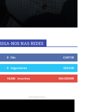
SIGA-NOS NAS REDES
0
Fãs
CURTIR
0
Seguidores
SEGUIR
19,300
Inscritos
INSCREVER
- Advertisement -