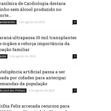
rasileira de Cardiologia destaca
inho sem álcool produzido no
orte...
5 de agosto de 2026
andeirantes
0
araná ultrapassa 10 mil transplantes
e órgãos e reforça importância da
oação familiar
5 de agosto de 2026
aúde
0
nteligência artificial passa a ser
sada por cidades para antecipar
emandas da população
5 de agosto de 2026
ão José dos Pinhais
0
cDia Feliz arrecada recursos para