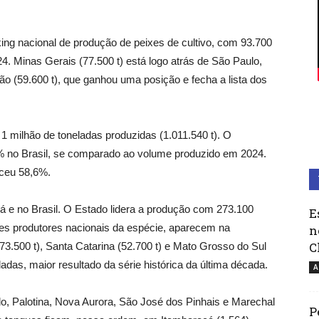
ng nacional de produção de peixes de cultivo, com 93.700
. Minas Gerais (77.500 t) está logo atrás de São Paulo,
ão (59.600 t), que ganhou uma posição e fecha a lista dos
 1 milhão de toneladas produzidas (1.011.540 t). O
1% no Brasil, se comparado ao volume produzido em 2024.
sceu 58,6%.
ná e no Brasil. O Estado lidera a produção com 273.100
E
res produtores nacionais da espécie, aparecem na
n
C
73.500 t), Santa Catarina (52.700 t) e Mato Grosso do Sul
ladas, maior resultado da série histórica da última década.
A
do, Palotina, Nova Aurora, São José dos Pinhais e Marechal
P