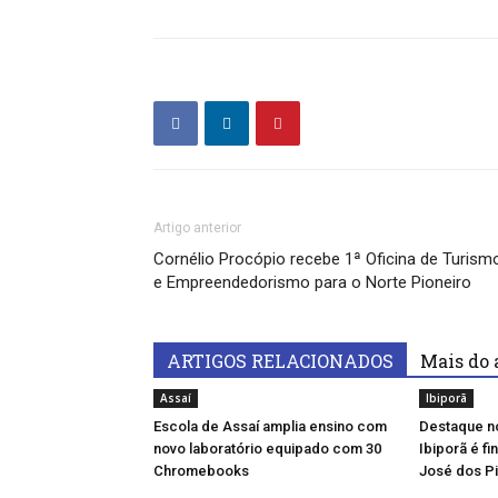
Artigo anterior
Cornélio Procópio recebe 1ª Oficina de Turism
e Empreendedorismo para o Norte Pioneiro
ARTIGOS RELACIONADOS
Mais do 
Assaí
Ibiporã
Escola de Assaí amplia ensino com
Destaque n
novo laboratório equipado com 30
Ibiporã é f
Chromebooks
José dos Pi