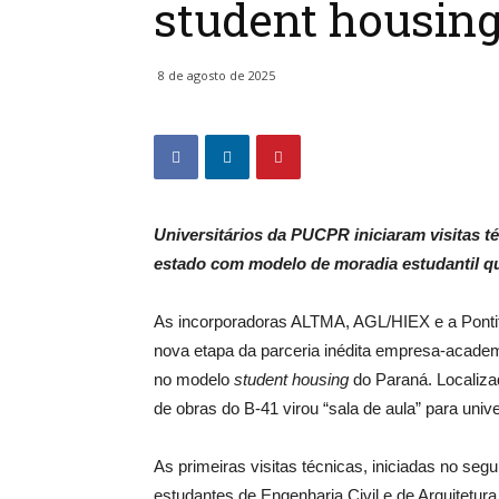
student housin
8 de agosto de 2025
Universitários da PUCPR iniciaram visitas 
estado com modelo de moradia estudantil que
As incorporadoras ALTMA, AGL/HIEX e a Pontif
nova etapa da parceria inédita empresa-acade
no modelo
student housing
do Paraná. Localizad
de obras do B-41 virou “sala de aula” para unive
As primeiras visitas técnicas, iniciadas no seg
estudantes de Engenharia Civil e de Arquitetu