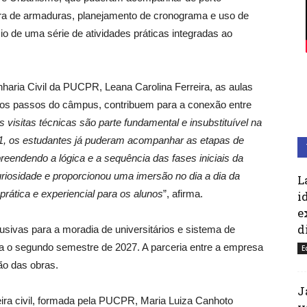
a de armaduras, planejamento de cronograma e uso de
 de uma série de atividades práticas integradas ao
aria Civil da PUCPR, Leana Carolina Ferreira, as aulas
ucos passos do câmpus, contribuem para a conexão entre
s visitas técnicas são parte fundamental e insubstituível na
41, os estudantes já puderam acompanhar as etapas de
reendendo a lógica e a sequência das fases iniciais da
uriosidade e proporcionou uma imersão no dia a dia da
L
prática e experiencial para os alunos
”, afirma.
i
e
d
sivas para a moradia de universitários e sistema de
ra o segundo semestre de 2027. A parceria entre a empresa
E
são das obras.
J
ira civil, formada pela PUCPR, Maria Luiza Canhoto