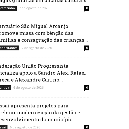
agas gratuitas em oficinas culturais
7 de agosto de 2026
acarezinho
0
antuário São Miguel Arcanjo
romove missa com bênção das
amílias e consagração das crianças...
7 de agosto de 2026
andeirantes
0
ederação União Progressista
ficializa apoio a Sandro Alex, Rafael
reca e Alexandre Curi no...
6 de agosto de 2026
uritiba
0
ssaí apresenta projetos para
celerar modernização da gestão e
esenvolvimento do município
6 de agosto de 2026
ssaí
0