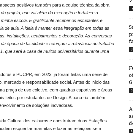
v
impactos positivos também para a equipe técnica da obra.
J
 projeto, que vai além da execução e fortalece a
minha escola. É gratificante receber os estudantes e
S
ala de aula. A ideia é manter essa integração em todas as
p
ias, instalações, acabamentos e decoração. As conversas
f
a época de faculdade e reforçam a relevância do trabalho
B
1, que será a casa de muitos universitários durante uma
F
o
adoras e PUCPR, em 2023, já foram feitas uma série de
G
, mercado e responsabilidade social. Antes do início das
uma praça de uso coletivo, com quadras esportivas e áreas
C
is feitos por estudantes de Design. A parceria também
senvolvimento de soluções inovadoras.
A
a
hida Cultural dos calouros e construíram duas Estações
d
podem esquentar marmitas e fazer as refeições sem
A