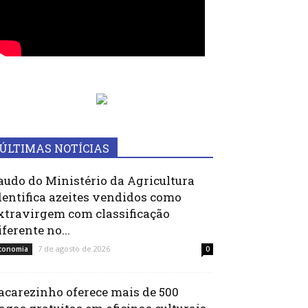
ÚLTIMAS NOTÍCIAS
audo do Ministério da Agricultura
dentifica azeites vendidos como
xtravirgem com classificação
iferente no...
7 de agosto de 2026
conomia
0
acarezinho oferece mais de 500