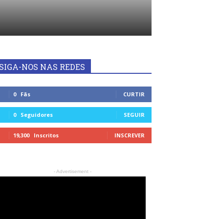
SIGA-NOS NAS REDES
0
Fãs
CURTIR
0
Seguidores
SEGUIR
19,300
Inscritos
INSCREVER
- Advertisement -