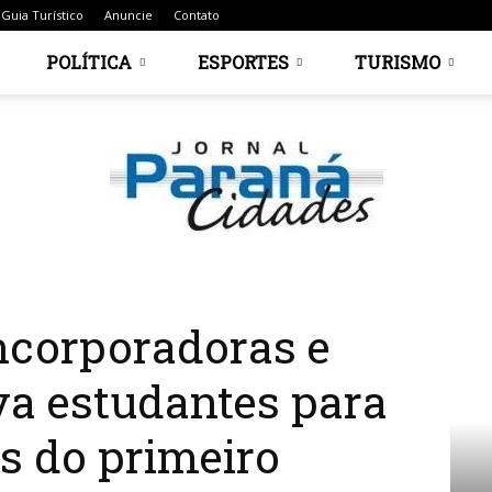
Guia Turístico
Anuncie
Contato
POLÍTICA
ESPORTES
TURISMO
 universidade leva estudantes para canteiro de obras do...
Jornal
incorporadoras e
va estudantes para
as do primeiro