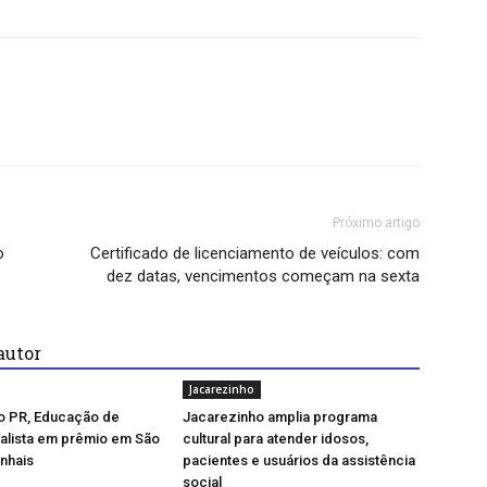
Próximo artigo
o
Certificado de licenciamento de veículos: com
dez datas, vencimentos começam na sexta
autor
Jacarezinho
o PR, Educação de
Jacarezinho amplia programa
inalista em prêmio em São
cultural para atender idosos,
nhais
pacientes e usuários da assistência
social