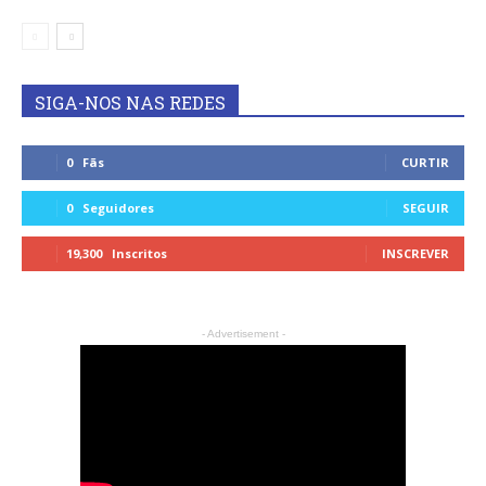
SIGA-NOS NAS REDES
0
Fãs
CURTIR
0
Seguidores
SEGUIR
19,300
Inscritos
INSCREVER
- Advertisement -