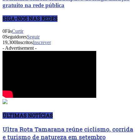
gratuito na rede pública
SIGA-NOS NAS REDES
0
Fãs
Curtir
0
Seguidores
Seguir
19,300
Inscritos
Inscrever
- Advertisement -
ÚLTIMAS NOTÍCIAS
Ultra Rota Tamarana reúne ciclismo, corrida
e turismo de natureza em setembro