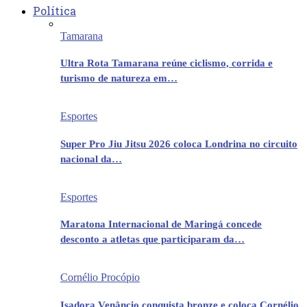
Política
Tamarana
Ultra Rota Tamarana reúne ciclismo, corrida e
turismo de natureza em…
Esportes
Super Pro Jiu Jitsu 2026 coloca Londrina no circuito
nacional da…
Esportes
Maratona Internacional de Maringá concede
desconto a atletas que participaram da…
Cornélio Procópio
Isadora Venâncio conquista bronze e coloca Cornélio