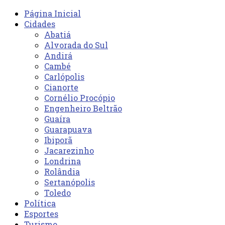
Página Inicial
Cidades
Abatiá
Alvorada do Sul
Andirá
Cambé
Carlópolis
Cianorte
Cornélio Procópio
Engenheiro Beltrão
Guaíra
Guarapuava
Ibiporã
Jacarezinho
Londrina
Rolândia
Sertanópolis
Toledo
Política
Esportes
Turismo