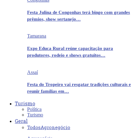
Festa Julina de Congonhas terá bingo com grandes
prêmios, show sertanejo…
Tamarana
Expo Educa Rural reúne capacitação para
produtores, rodeio e shows gratuitos…
Assaí
Festa do Tropeiro vai resgatar tradições culturais e
reunir famílias em…
Turismo
Política
Turismo
Geral
Todos
Agronegócio