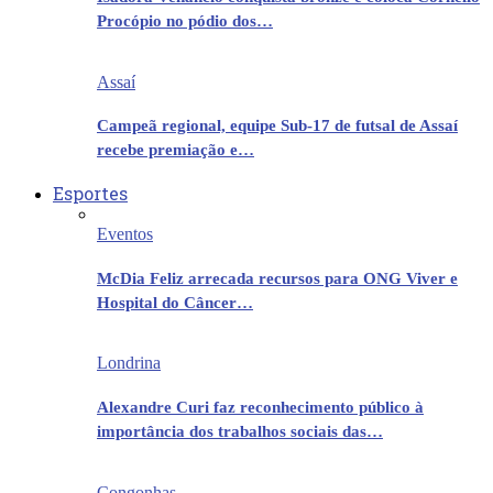
Procópio no pódio dos…
Assaí
Campeã regional, equipe Sub-17 de futsal de Assaí
recebe premiação e…
Esportes
Eventos
McDia Feliz arrecada recursos para ONG Viver e
Hospital do Câncer…
Londrina
Alexandre Curi faz reconhecimento público à
importância dos trabalhos sociais das…
Congonhas