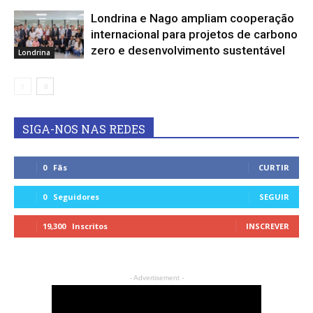
Londrina e Nago ampliam cooperação
internacional para projetos de carbono
zero e desenvolvimento sustentável
Londrina
SIGA-NOS NAS REDES
0
Fãs
CURTIR
0
Seguidores
SEGUIR
19,300
Inscritos
INSCREVER
- Advertisement -