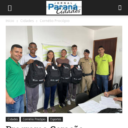
Início
Cidades
Cornélio Procópio
Cidades
Cornélio Procópio
Esportes