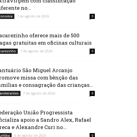
xtravirgem com classificação
iferente no...
7 de agosto de 2026
conomia
0
acarezinho oferece mais de 500
agas gratuitas em oficinas culturais
7 de agosto de 2026
acarezinho
0
antuário São Miguel Arcanjo
romove missa com bênção das
amílias e consagração das crianças...
7 de agosto de 2026
andeirantes
0
ederação União Progressista
ficializa apoio a Sandro Alex, Rafael
reca e Alexandre Curi no...
6 de agosto de 2026
uritiba
0