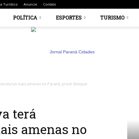
a Turístico
Anuncie
Contato
POLÍTICA
ESPORTES
TURISMO
peraturas mais amenas no Paraná, prevê Simepar
Jornal
a terá
ais amenas no