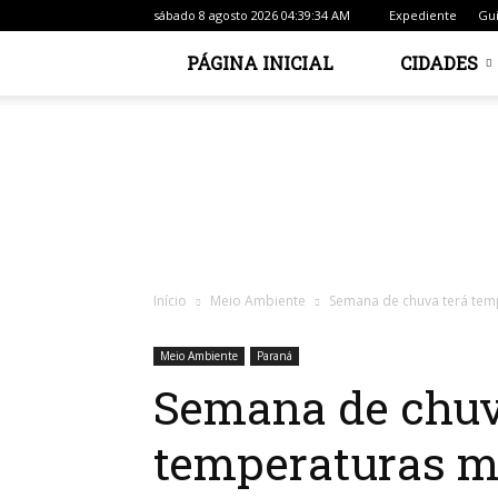
sábado 8 agosto 2026 04:39:34 AM
Expediente
Gui
PÁGINA INICIAL
CIDADES
Início
Meio Ambiente
Semana de chuva terá tem
Meio Ambiente
Paraná
Semana de chuv
temperaturas m