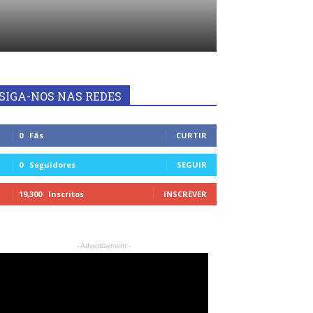
SIGA-NOS NAS REDES
0
Fãs
CURTIR
0
Seguidores
SEGUIR
19,300
Inscritos
INSCREVER
- Advertisement -