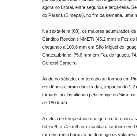
agora no Litoral, entre segunda e terça-feira.
do Paraná (Simepar), no fim da semana, uma no
Na sexta-feira (09), os maiores acumulados d
Cândido Rondon (INMET) (45,2 mm) e Foz do I
chegando a 100,6 mm em São Miguel do Iguaç
Chateaubriand, 75,6 mm em Foz do Iguaçu, 74
General Carneiro.
Ainda no sábado, um tornado se formou em Pira
residências foram danificadas, impactando 1,2
tornado foi classificado pela equipe do Simepa
de 180 km/h.
A célula de tempestade que gerou o tornado at
60 km/h e 70 km/h em Curitiba e também em G
mm em meia hora. Já no domingo os volumes