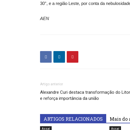
30°, e a região Leste, por conta da nebulosida
AEN
Artigo anterior
Alexandre Curi destaca transformação do Litor
e reforça importância da união
ARTIGOS RELACIONADOS
Mais do 
Assaí
Assaí