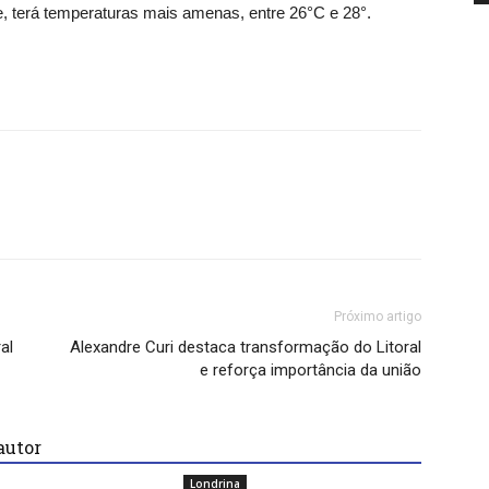
de, terá temperaturas mais amenas, entre 26°C e 28°.
Próximo artigo
al
Alexandre Curi destaca transformação do Litoral
e reforça importância da união
autor
Londrina