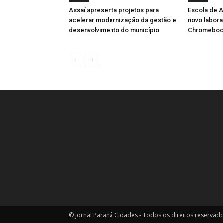
Assaí apresenta projetos para
Escola de A
acelerar modernização da gestão e
novo labora
desenvolvimento do município
Chromeboo
© Jornal Paraná Cidades - Todos os direitos reservad