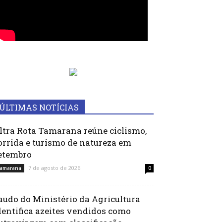
ÚLTIMAS NOTÍCIAS
ltra Rota Tamarana reúne ciclismo,
orrida e turismo de natureza em
etembro
7 de agosto de 2026
amarana
0
audo do Ministério da Agricultura
dentifica azeites vendidos como