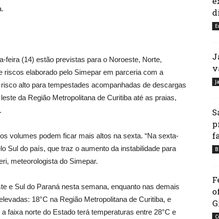
e
.
d
E
J
feira (14) estão previstas para o Noroeste, Norte,
v
e riscos elaborado pelo Simepar em parceria com a
J
a risco alto para tempestades acompanhadas de descargas
 leste da Região Metropolitana de Curitiba até as praias,
.
S
p
f
e os volumes podem ficar mais altos na sexta. “Na sexta-
lo Sul do país, que traz o aumento da instabilidade para
B
eri, meteorologista do Simepar.
F
ste e Sul do Paraná nesta semana, enquanto nas demais
o
levadas: 18°C na Região Metropolitana de Curitiba, e
G
 a faixa norte do Estado terá temperaturas entre 28°C e
C