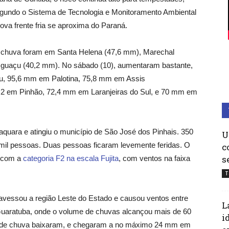
 Segundo o Sistema de Tecnologia e Monitoramento Ambiental
va frente fria se aproxima do Paraná.
e chuva foram em Santa Helena (47,6 mm), Marechal
guaçu (40,2 mm). No sábado (10), aumentaram bastante,
u, 95,6 mm em Palotina, 75,8 mm em Assis
,2 em Pinhão, 72,4 mm em Laranjeiras do Sul, e 70 mm em
quara e atingiu o município de São José dos Pinhais. 350
U
 mil pessoas. Duas pessoas ficaram levemente feridas. O
c
s
r com a
categoria F2 na escala Fujita
, com ventos na faixa
T
ravessou a região Leste do Estado e causou ventos entre
L
uaratuba, onde o volume de chuvas alcançou mais de 60
i
 de chuva baixaram, e chegaram a no máximo 24 mm em