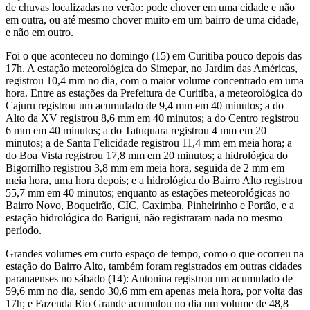
de chuvas localizadas no verão: pode chover em uma cidade e não
em outra, ou até mesmo chover muito em um bairro de uma cidade,
e não em outro.
Foi o que aconteceu no domingo (15) em Curitiba pouco depois das
17h. A estação meteorológica do Simepar, no Jardim das Américas,
registrou 10,4 mm no dia, com o maior volume concentrado em uma
hora. Entre as estações da Prefeitura de Curitiba, a meteorológica do
Cajuru registrou um acumulado de 9,4 mm em 40 minutos; a do
Alto da XV registrou 8,6 mm em 40 minutos; a do Centro registrou
6 mm em 40 minutos; a do Tatuquara registrou 4 mm em 20
minutos; a de Santa Felicidade registrou 11,4 mm em meia hora; a
do Boa Vista registrou 17,8 mm em 20 minutos; a hidrológica do
Bigorrilho registrou 3,8 mm em meia hora, seguida de 2 mm em
meia hora, uma hora depois; e a hidrológica do Bairro Alto registrou
55,7 mm em 40 minutos; enquanto as estações meteorológicas no
Bairro Novo, Boqueirão, CIC, Caximba, Pinheirinho e Portão, e a
estação hidrológica do Barigui, não registraram nada no mesmo
período.
Grandes volumes em curto espaço de tempo, como o que ocorreu na
estação do Bairro Alto, também foram registrados em outras cidades
paranaenses no sábado (14): Antonina registrou um acumulado de
59,6 mm no dia, sendo 30,6 mm em apenas meia hora, por volta das
17h; e Fazenda Rio Grande acumulou no dia um volume de 48,8