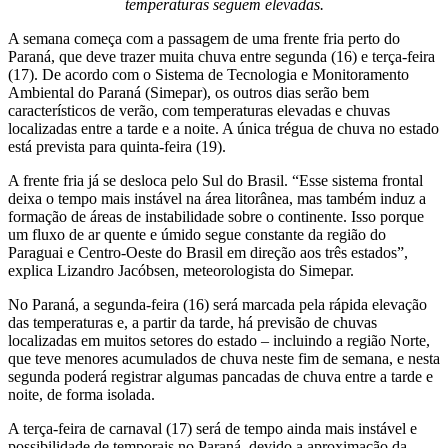
temperaturas seguem elevadas.
A semana começa com a passagem de uma frente fria perto do
Paraná, que deve trazer muita chuva entre segunda (16) e terça-feira
(17). De acordo com o Sistema de Tecnologia e Monitoramento
Ambiental do Paraná (Simepar), os outros dias serão bem
característicos de verão, com temperaturas elevadas e chuvas
localizadas entre a tarde e a noite. A única trégua de chuva no estado
está prevista para quinta-feira (19).
A frente fria já se desloca pelo Sul do Brasil. “Esse sistema frontal
deixa o tempo mais instável na área litorânea, mas também induz a
formação de áreas de instabilidade sobre o continente. Isso porque
um fluxo de ar quente e úmido segue constante da região do
Paraguai e Centro-Oeste do Brasil em direção aos três estados”,
explica Lizandro Jacóbsen, meteorologista do Simepar.
No Paraná, a segunda-feira (16) será marcada pela rápida elevação
das temperaturas e, a partir da tarde, há previsão de chuvas
localizadas em muitos setores do estado – incluindo a região Norte,
que teve menores acumulados de chuva neste fim de semana, e nesta
segunda poderá registrar algumas pancadas de chuva entre a tarde e
noite, de forma isolada.
A terça-feira de carnaval (17) será de tempo ainda mais instável e
possibilidade de temporais no Paraná, devido a aproximação da