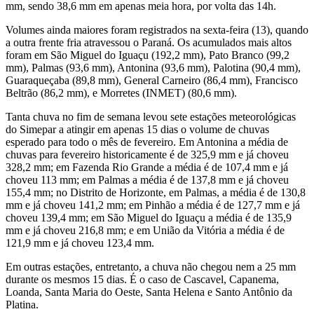
mm, sendo 38,6 mm em apenas meia hora, por volta das 14h.
Volumes ainda maiores foram registrados na sexta-feira (13), quando
a outra frente fria atravessou o Paraná. Os acumulados mais altos
foram em São Miguel do Iguaçu (192,2 mm), Pato Branco (99,2
mm), Palmas (93,6 mm), Antonina (93,6 mm), Palotina (90,4 mm),
Guaraqueçaba (89,8 mm), General Carneiro (86,4 mm), Francisco
Beltrão (86,2 mm), e Morretes (INMET) (80,6 mm).
Tanta chuva no fim de semana levou sete estações meteorológicas
do Simepar a atingir em apenas 15 dias o volume de chuvas
esperado para todo o mês de fevereiro. Em Antonina a média de
chuvas para fevereiro historicamente é de 325,9 mm e já choveu
328,2 mm; em Fazenda Rio Grande a média é de 107,4 mm e já
choveu 113 mm; em Palmas a média é de 137,8 mm e já choveu
155,4 mm; no Distrito de Horizonte, em Palmas, a média é de 130,8
mm e já choveu 141,2 mm; em Pinhão a média é de 127,7 mm e já
choveu 139,4 mm; em São Miguel do Iguaçu a média é de 135,9
mm e já choveu 216,8 mm; e em União da Vitória a média é de
121,9 mm e já choveu 123,4 mm.
Em outras estações, entretanto, a chuva não chegou nem a 25 mm
durante os mesmos 15 dias. É o caso de Cascavel, Capanema,
Loanda, Santa Maria do Oeste, Santa Helena e Santo Antônio da
Platina.