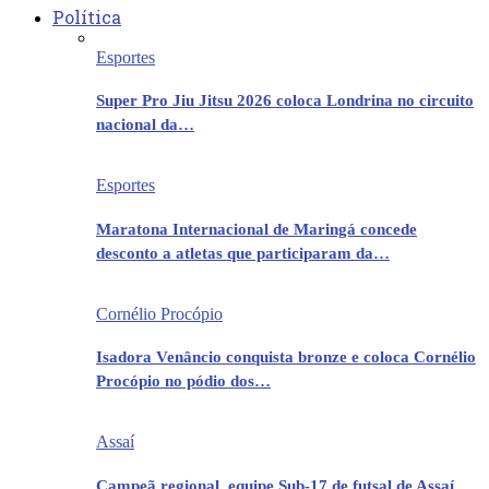
Política
Esportes
Super Pro Jiu Jitsu 2026 coloca Londrina no circuito
nacional da…
Esportes
Maratona Internacional de Maringá concede
desconto a atletas que participaram da…
Cornélio Procópio
Isadora Venâncio conquista bronze e coloca Cornélio
Procópio no pódio dos…
Assaí
Campeã regional, equipe Sub-17 de futsal de Assaí