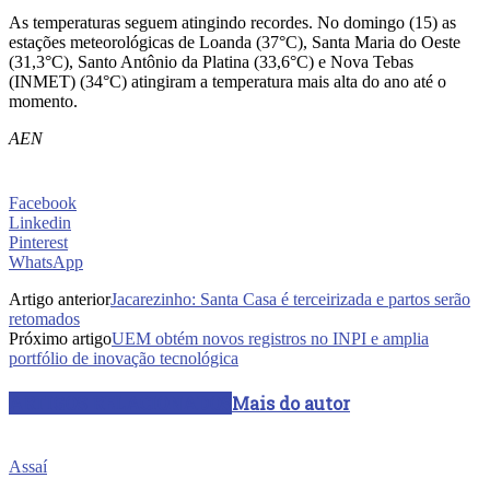
As temperaturas seguem atingindo recordes. No domingo (15) as
estações meteorológicas de Loanda (37°C), Santa Maria do Oeste
(31,3°C), Santo Antônio da Platina (33,6°C) e Nova Tebas
(INMET) (34°C) atingiram a temperatura mais alta do ano até o
momento.
AEN
Facebook
Linkedin
Pinterest
WhatsApp
Artigo anterior
Jacarezinho: Santa Casa é terceirizada e partos serão
retomados
Próximo artigo
UEM obtém novos registros no INPI e amplia
portfólio de inovação tecnológica
ARTIGOS RELACIONADOS
Mais do autor
Assaí