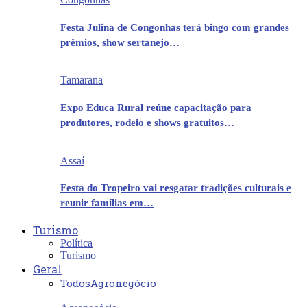
Festa Julina de Congonhas terá bingo com grandes
prêmios, show sertanejo…
Tamarana
Expo Educa Rural reúne capacitação para
produtores, rodeio e shows gratuitos…
Assaí
Festa do Tropeiro vai resgatar tradições culturais e
reunir famílias em…
Turismo
Política
Turismo
Geral
Todos
Agronegócio