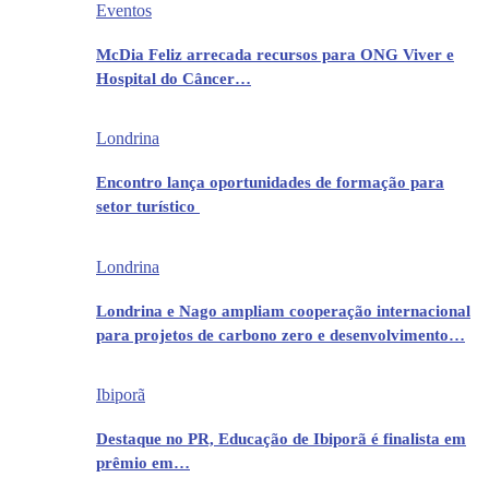
Eventos
McDia Feliz arrecada recursos para ONG Viver e
Hospital do Câncer…
Londrina
Encontro lança oportunidades de formação para
setor turístico
Londrina
Londrina e Nago ampliam cooperação internacional
para projetos de carbono zero e desenvolvimento…
Ibiporã
Destaque no PR, Educação de Ibiporã é finalista em
prêmio em…