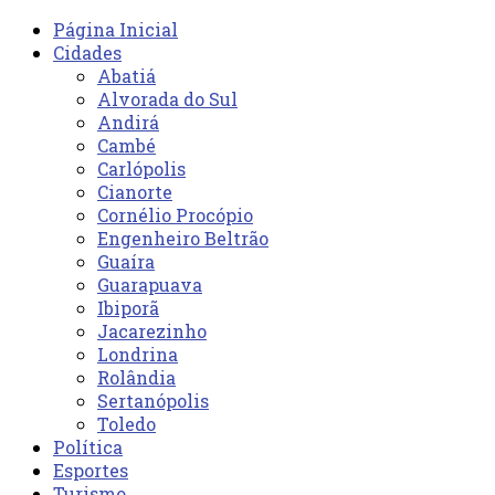
Página Inicial
Cidades
Abatiá
Alvorada do Sul
Andirá
Cambé
Carlópolis
Cianorte
Cornélio Procópio
Engenheiro Beltrão
Guaíra
Guarapuava
Ibiporã
Jacarezinho
Londrina
Rolândia
Sertanópolis
Toledo
Política
Esportes
Turismo