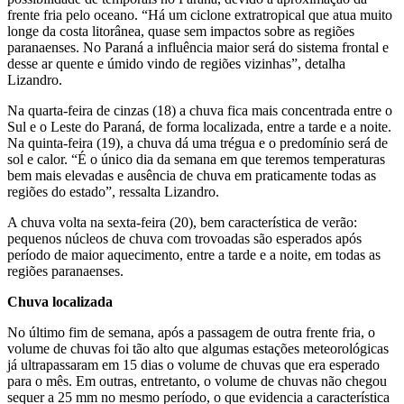
frente fria pelo oceano. “Há um ciclone extratropical que atua muito
longe da costa litorânea, quase sem impactos sobre as regiões
paranaenses. No Paraná a influência maior será do sistema frontal e
desse ar quente e úmido vindo de regiões vizinhas”, detalha
Lizandro.
Na quarta-feira de cinzas (18) a chuva fica mais concentrada entre o
Sul e o Leste do Paraná, de forma localizada, entre a tarde e a noite.
Na quinta-feira (19), a chuva dá uma trégua e o predomínio será de
sol e calor. “É o único dia da semana em que teremos temperaturas
bem mais elevadas e ausência de chuva em praticamente todas as
regiões do estado”, ressalta Lizandro.
A chuva volta na sexta-feira (20), bem característica de verão:
pequenos núcleos de chuva com trovoadas são esperados após
período de maior aquecimento, entre a tarde e a noite, em todas as
regiões paranaenses.
Chuva localizada
No último fim de semana, após a passagem de outra frente fria, o
volume de chuvas foi tão alto que algumas estações meteorológicas
já ultrapassaram em 15 dias o volume de chuvas que era esperado
para o mês. Em outras, entretanto, o volume de chuvas não chegou
sequer a 25 mm no mesmo período, o que evidencia a característica