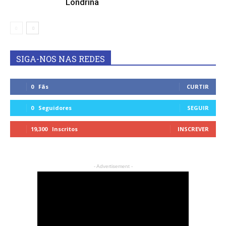
Londrina
SIGA-NOS NAS REDES
0
Fãs
CURTIR
0
Seguidores
SEGUIR
19,300
Inscritos
INSCREVER
- Advertisement -