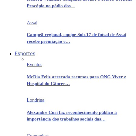
Procópio no pódio dos…
Assaí
Campeã regional, equipe Sub-17 de futsal de Assaí
recebe premiação e…
Esportes
Eventos
McDia Feliz arrecada recursos para ONG Viver e
Hospital do Câncer…
Londrina
Alexandre Curi faz reconhecimento público à
importância dos trabalhos sociais das…
Congonhas