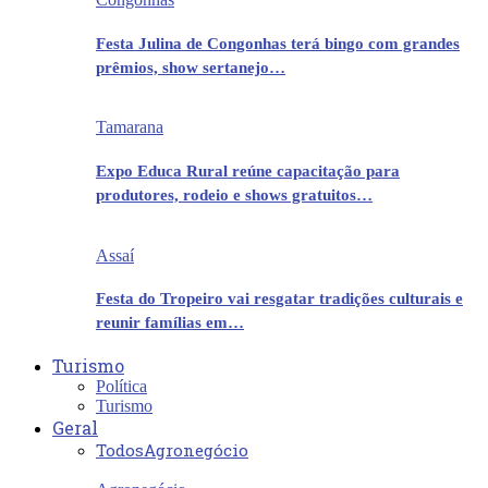
Festa Julina de Congonhas terá bingo com grandes
prêmios, show sertanejo…
Tamarana
Expo Educa Rural reúne capacitação para
produtores, rodeio e shows gratuitos…
Assaí
Festa do Tropeiro vai resgatar tradições culturais e
reunir famílias em…
Turismo
Política
Turismo
Geral
Todos
Agronegócio