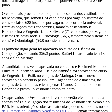
nota e a imagem da redação estão disponíveis desde o dia 27 de
julho.
O curso mais procurado como primeira escolha dos vestibulandos
foi Medicina, que somou 674 candidatos por vaga no sistema de
cotas sociais e 628 inscritos por vaga na concorrência universal.
Entre as opções mais concorridas, também destacaram-se
Biomedicina e Engenharia de Software (71 candidatos por vaga no
sistemas de cotas sociais), Psicologia (56,5, também pelo sistema de
cotas) e Odontologia (53,8 no sistema universal).
O primeiro lugar geral foi aprovado no curso de Ciência da
Computação, somando 356,3 pontos. Rafael Libardi Lulu tem 18
anos e é de Maringá.
A candidata mais velha aprovada no concurso é Rosimeri Maria de
Oliveira, que tem 55 anos. Ela é de Itambé e foi aprovada no curso
de Engenharia Têxtil, no câmpus de Maringá. O mais novo
aprovado no concurso passou em Engenharia de Alimentos, no
câmpus de Umuarama, e tem apenas 14 anos. Gabriel mora em
Londrina e prestou o vestibular como treineiro.
Os aprovados no Vestibular de Inverno deverão efetuar matrícula
apenas após a divulgação dos resultados do Vestibular de Verão e do
PAS. Mais orientações sobre as matrículas podem ser obtidas no
site
da Diretoria de Assuntos Acadêmicos (DAA)
. Demais informações