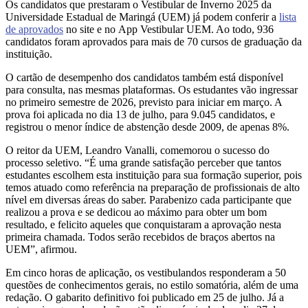
Os candidatos que prestaram o Vestibular de Inverno 2025 da
Universidade Estadual de Maringá (UEM) já podem conferir a
lista
de aprovados
no site e no App Vestibular UEM. Ao todo, 936
candidatos foram aprovados para mais de 70 cursos de graduação da
instituição.
O cartão de desempenho dos candidatos também está disponível
para consulta, nas mesmas plataformas. Os estudantes vão ingressar
no primeiro semestre de 2026, previsto para iniciar em março. A
prova foi aplicada no dia 13 de julho, para 9.045 candidatos, e
registrou o menor índice de abstenção desde 2009, de apenas 8%.
O reitor da UEM, Leandro Vanalli, comemorou o sucesso do
processo seletivo. “É uma grande satisfação perceber que tantos
estudantes escolhem esta instituição para sua formação superior, pois
temos atuado como referência na preparação de profissionais de alto
nível em diversas áreas do saber. Parabenizo cada participante que
realizou a prova e se dedicou ao máximo para obter um bom
resultado, e felicito aqueles que conquistaram a aprovação nesta
primeira chamada. Todos serão recebidos de braços abertos na
UEM”, afirmou.
Em cinco horas de aplicação, os vestibulandos responderam a 50
questões de conhecimentos gerais, no estilo somatória, além de uma
redação. O gabarito definitivo foi publicado em 25 de julho. Já a