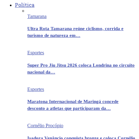
Política
Tamarana
Ultra Rota Tamarana reúne ciclismo, corrida e
turismo de natureza em…
Esportes
Super Pro Jiu Jitsu 2026 coloca Londrina no circuito
nacional da…
Esportes
Maratona Internacional de Maringá concede
desconto a atletas que participaram da…
Cornélio Procópio
Isadora Venâncio conquista bronze e coloca Cornélio