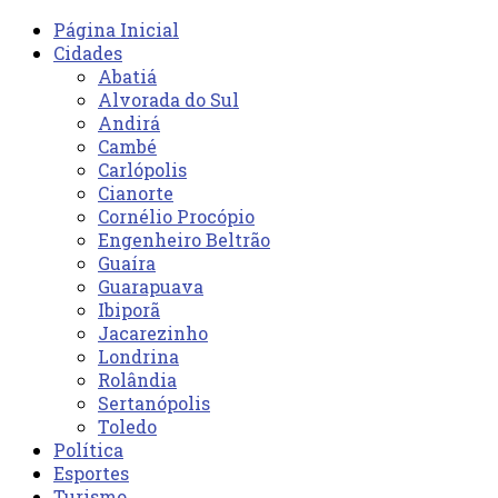
Página Inicial
Cidades
Abatiá
Alvorada do Sul
Andirá
Cambé
Carlópolis
Cianorte
Cornélio Procópio
Engenheiro Beltrão
Guaíra
Guarapuava
Ibiporã
Jacarezinho
Londrina
Rolândia
Sertanópolis
Toledo
Política
Esportes
Turismo