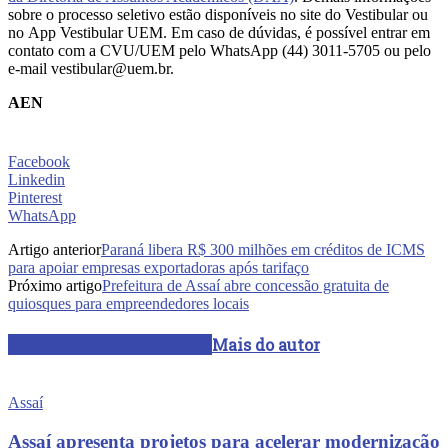
sobre o processo seletivo estão disponíveis no site do Vestibular ou
no App Vestibular UEM. Em caso de dúvidas, é possível entrar em
contato com a CVU/UEM pelo WhatsApp (44) 3011-5705 ou pelo
e-mail vestibular@uem.br.
AEN
Facebook
Linkedin
Pinterest
WhatsApp
Artigo anterior
Paraná libera R$ 300 milhões em créditos de ICMS
para apoiar empresas exportadoras após tarifaço
Próximo artigo
Prefeitura de Assaí abre concessão gratuita de
quiosques para empreendedores locais
ARTIGOS RELACIONADOS
Mais do autor
Assaí
Assaí apresenta projetos para acelerar modernização