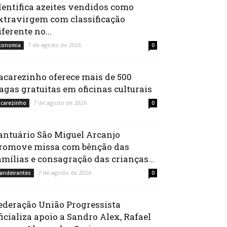
dentifica azeites vendidos como
xtravirgem com classificação
iferente no...
7 de agosto de 2026
conomia
0
acarezinho oferece mais de 500
agas gratuitas em oficinas culturais
7 de agosto de 2026
acarezinho
0
antuário São Miguel Arcanjo
romove missa com bênção das
amílias e consagração das crianças...
7 de agosto de 2026
andeirantes
0
ederação União Progressista
ficializa apoio a Sandro Alex, Rafael