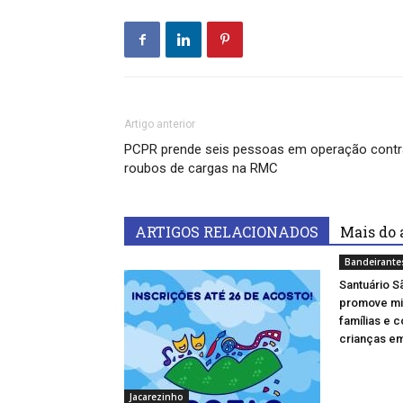
Artigo anterior
PCPR prende seis pessoas em operação contr
roubos de cargas na RMC
ARTIGOS RELACIONADOS
Mais do 
Bandeirante
Santuário S
promove mi
famílias e 
crianças e
Jacarezinho