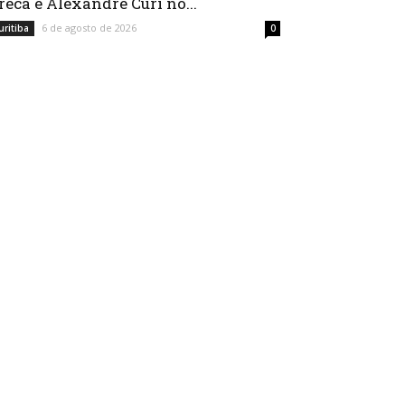
reca e Alexandre Curi no...
6 de agosto de 2026
uritiba
0