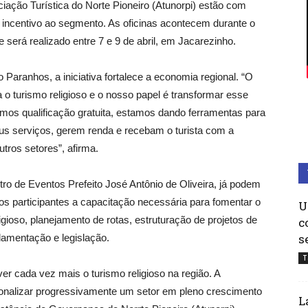
ociação Turística do Norte Pioneiro (Atunorpi) estão com
e incentivo ao segmento. As oficinas acontecem durante o
será realizado entre 7 e 9 de abril, em Jacarezinho.
 Paranhos, a iniciativa fortalece a economia regional. “O
o turismo religioso e o nosso papel é transformar esse
rmos qualificação gratuita, estamos dando ferramentas para
us serviços, gerem renda e recebam o turista com a
tros setores”, afirma.
ro de Eventos Prefeito José Antônio de Oliveira, já podem
os participantes a capacitação necessária para fomentar o
U
gioso, planejamento de rotas, estruturação de projetos de
c
s
lamentação e legislação.
T
r cada vez mais o turismo religioso na região. A
ssionalizar progressivamente um setor em pleno crescimento
L