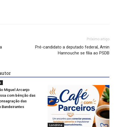
Próximo artigo
a
Pré-candidato a deputado federal, Amin
Hannouche se filia ao PSDB
autor
s
ão Miguel Arcanjo
ssa com bênção das
consagração das
m Bandeirantes
Londrina