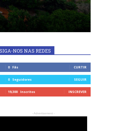
SIGA-NOS NAS REDES
0
Fãs
CURTIR
0
Seguidores
SEGUIR
19,300
Inscritos
INSCREVER
- Advertisement -