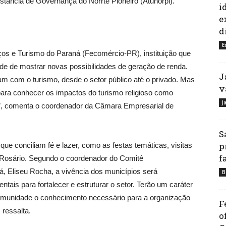
nstância de Governança do Norrte Pioneiro (Atunorpi).
i
e
d
E
os e Turismo do Paraná (Fecomércio-PR), instituição que
e de mostrar novas possibilidades de geração de renda.
J
am com o turismo, desde o setor público até o privado. Mas
v
para conhecer os impactos do turismo religioso como
J
s”, comenta o coordenador da Câmara Empresarial de
S
p
que conciliam fé e lazer, como as festas temáticas, visitas
f
do Rosário. Segundo o coordenador do Comitê
ná, Eliseu Rocha, a vivência dos municípios será
B
ntais para fortalecer e estruturar o setor. Terão um caráter
à comunidade o conhecimento necessário para a organização
F
 ressalta.
o