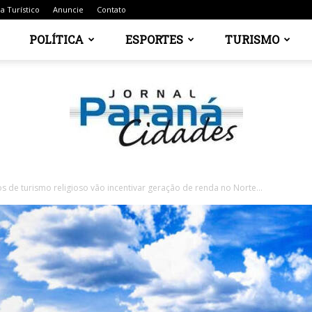
a Turístico
Anuncie
Contato
POLÍTICA
ESPORTES
TURISMO
s de turismo religioso vão incentivar geração de renda no Norte...
Jornal