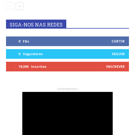
SIGA-NOS NAS REDES
0
Fãs
CURTIR
0
Seguidores
SEGUIR
19,300
Inscritos
INSCREVER
- Advertisement -