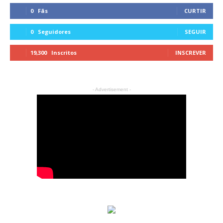
0
Fãs
CURTIR
0
Seguidores
SEGUIR
19,300
Inscritos
INSCREVER
- Advertisement -