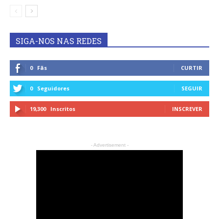
SIGA-NOS NAS REDES
0
Fãs
CURTIR
0
Seguidores
SEGUIR
19,300
Inscritos
INSCREVER
- Advertisement -