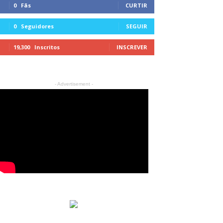
0
Fãs
CURTIR
0
Seguidores
SEGUIR
19,300
Inscritos
INSCREVER
- Advertisement -