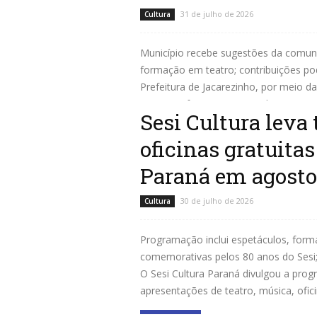
31 de julho de 2026
Cultura
Município recebe sugestões da comunid
formação em teatro; contribuições pod
Prefeitura de Jacarezinho, por meio da
na quinta-feira (31) a consulta...
Sesi Cultura leva 
Leia mais
oficinas gratuitas
Paraná em agosto
30 de julho de 2026
Cultura
Programação inclui espetáculos, formaç
comemorativas pelos 80 anos do Sesi;
O Sesi Cultura Paraná divulgou a prog
apresentações de teatro, música, oficin