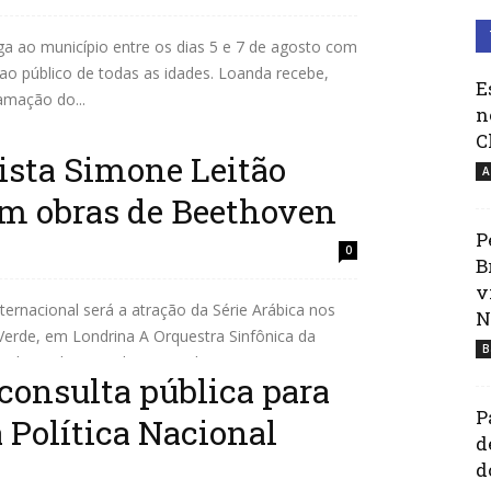
ga ao município entre os dias 5 e 7 de agosto com
 ao público de todas as idades. Loanda recebe,
E
amação do...
n
C
ista Simone Leitão
A
om obras de Beethoven
P
0
B
v
nternacional será a atração da Série Arábica nos
N
Verde, em Londrina A Orquestra Sinfônica da
B
l) recebe, nos dias 7 e 8 de...
consulta pública para
P
a Política Nacional
d
d