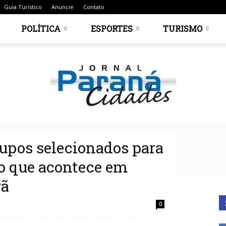
Guia Turístico
Anuncie
Contato
POLÍTICA
ESPORTES
TURISMO
rupos selecionados para
Jornal
tro que acontece em
rã
0