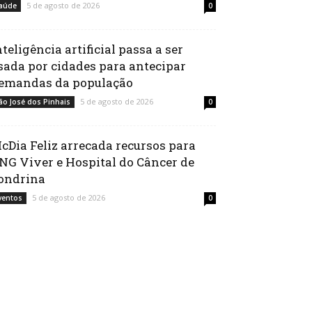
5 de agosto de 2026
aúde
0
nteligência artificial passa a ser
sada por cidades para antecipar
emandas da população
5 de agosto de 2026
ão José dos Pinhais
0
cDia Feliz arrecada recursos para
NG Viver e Hospital do Câncer de
ondrina
5 de agosto de 2026
ventos
0