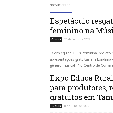
movimentar...
Leia mais
Espetáculo resga
feminino na Músi
21 de julho de 2026
Cultura
Com equipe 100% feminina, projeto "
apresentações gratuitas em Londrina 
gênero musical. No Centro de Conviv
Sobrinho”, da região Oeste o espetáculo
Expo Educa Rural
Leia mais
para produtores, 
gratuitos em Ta
8 de julho de 2026
Cultura