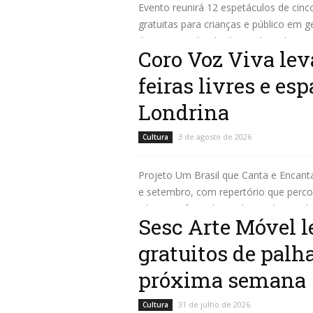
Evento reunirá 12 espetáculos de cinco
gratuitas para crianças e público em ge
Ibiporã (Festibi) divulgou a lista dos 
Coro Voz Viva lev
Leia mais
feiras livres e es
Londrina
3 de agosto de 2026
Cultura
Projeto Um Brasil que Canta e Encanta
e setembro, com repertório que percor
Libras. As feiras livres de Londrina vo
Sesc Arte Móvel l
Leia mais
gratuitos de palh
próxima semana
31 de julho de 2026
Cultura