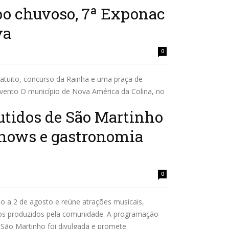
 chuvoso, 7ª Exponac
va
0
atuito, concurso da Rainha e uma praça de
vento O município de Nova América da Colina, no
cesso a 7ª edição da Exponac. O evento,...
utidos de São Martinho
 shows e gastronomia
0
ho a 2 de agosto e reúne atrações musicais,
idos produzidos pela comunidade. A programação
 São Martinho foi divulgada e promete