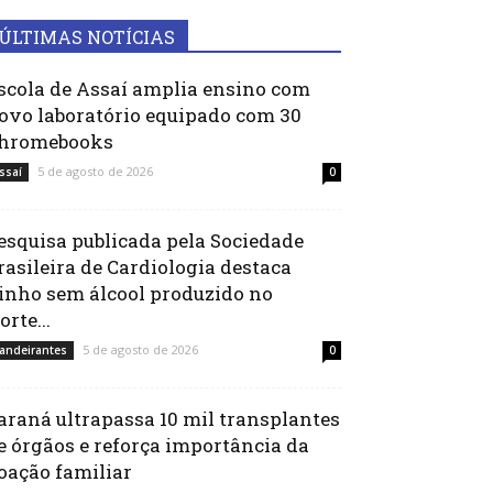
ÚLTIMAS NOTÍCIAS
scola de Assaí amplia ensino com
ovo laboratório equipado com 30
hromebooks
5 de agosto de 2026
ssaí
0
esquisa publicada pela Sociedade
rasileira de Cardiologia destaca
inho sem álcool produzido no
orte...
5 de agosto de 2026
andeirantes
0
araná ultrapassa 10 mil transplantes
e órgãos e reforça importância da
oação familiar