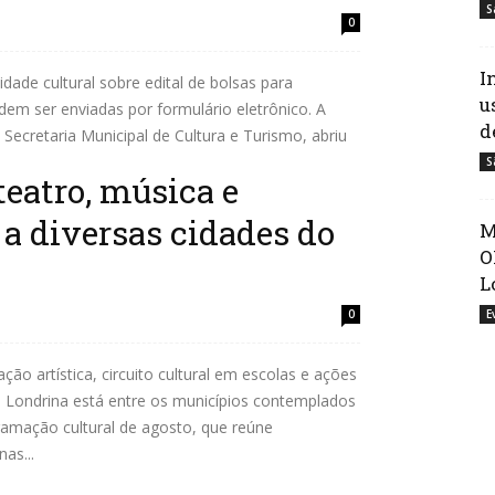
S
0
I
ade cultural sobre edital de bolsas para
u
em ser enviadas por formulário eletrônico. A
d
 Secretaria Municipal de Cultura e Turismo, abriu
S
teatro, música e
 a diversas cidades do
M
O
L
0
E
ão artística, circuito cultural em escolas e ações
 Londrina está entre os municípios contemplados
ramação cultural de agosto, que reúne
as...