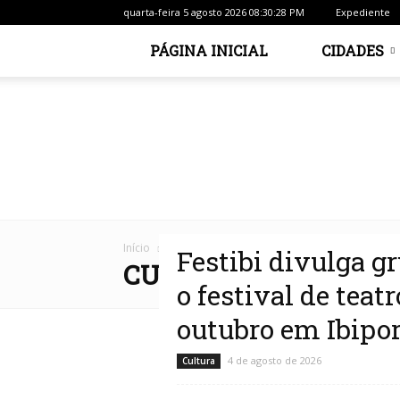
quarta-feira 5 agosto 2026 08:30:28 PM
Expediente
PÁGINA INICIAL
CIDADES
Início
Cultura
Festibi divulga g
CULTURA
o festival de tea
outubro em Ibipo
4 de agosto de 2026
Cultura