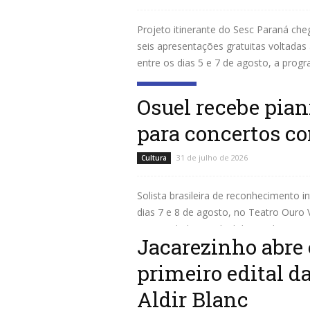
Projeto itinerante do Sesc Paraná che
seis apresentações gratuitas voltadas
entre os dias 5 e 7 de agosto, a progr
Leia mais
Osuel recebe pian
para concertos c
31 de julho de 2026
Cultura
Solista brasileira de reconhecimento i
dias 7 e 8 de agosto, no Teatro Ouro 
Universidade Estadual de Londrina (Osue
Jacarezinho abre 
Leia mais
primeiro edital d
Aldir Blanc