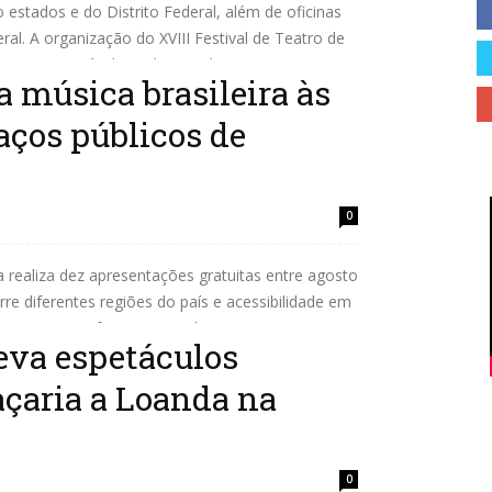
Cidades
 estados e do Distrito Federal, além de oficinas
ral. A organização do XVIII Festival de Teatro de
grupos e espetáculos selecionados para...
a música brasileira às
paços públicos de
do
0
 realiza dez apresentações gratuitas entre agosto
re diferentes regiões do país e acessibilidade em
ltam a se transformar em palco para a...
eva espetáculos
Paraná
açaria a Loanda na
0