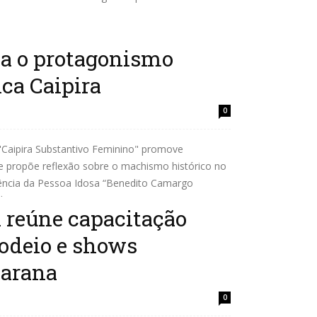
ta o protagonismo
ca Caipira
0
Caipira Substantivo Feminino" promove
e propõe reflexão sobre o machismo histórico no
ência da Pessoa Idosa “Benedito Camargo
 Caipira...
 reúne capacitação
rodeio e shows
marana
0