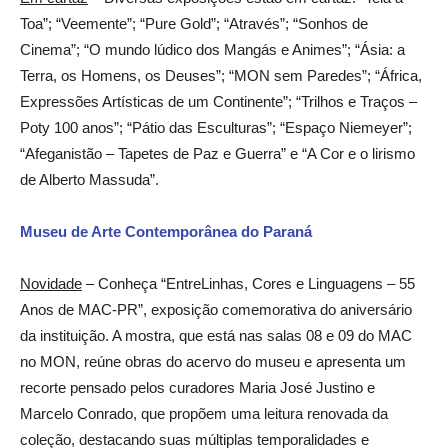
Toa”; “Veemente”; “Pure Gold”; “Através”; “Sonhos de
Cinema”; “O mundo lúdico dos Mangás e Animes”; “Ásia: a
Terra, os Homens, os Deuses”; “MON sem Paredes”; “África,
Expressões Artísticas de um Continente”; “Trilhos e Traços –
Poty 100 anos”; “Pátio das Esculturas”; “Espaço Niemeyer”;
“Afeganistão – Tapetes de Paz e Guerra” e “A Cor e o lirismo
de Alberto Massuda”.
Museu de Arte Contemporânea do Paraná
Novidade
– Conheça “EntreLinhas, Cores e Linguagens – 55
Anos de MAC-PR”, exposição comemorativa do aniversário
da instituição. A mostra, que está nas salas 08 e 09 do MAC
no MON, reúne obras do acervo do museu e apresenta um
recorte pensado pelos curadores Maria José Justino e
Marcelo Conrado, que propõem uma leitura renovada da
coleção, destacando suas múltiplas temporalidades e