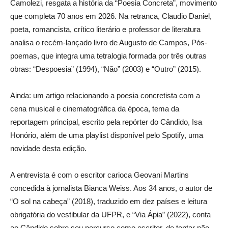
Camolezi, resgata a história da “Poesia Concreta”, movimento
que completa 70 anos em 2026. Na retranca, Claudio Daniel,
poeta, romancista, crítico literário e professor de literatura
analisa o recém-lançado livro de Augusto de Campos, Pós-
poemas, que integra uma tetralogia formada por três outras
obras: “Despoesia” (1994), “Não” (2003) e “Outro” (2015).
Ainda: um artigo relacionando a poesia concretista com a
cena musical e cinematográfica da época, tema da
reportagem principal, escrito pela repórter do Cândido, Isa
Honório, além de uma playlist disponível pelo Spotify, uma
novidade desta edição.
A entrevista é com o escritor carioca Geovani Martins
concedida à jornalista Bianca Weiss. Aos 34 anos, o autor de
“O sol na cabeça” (2018), traduzido em dez países e leitura
obrigatória do vestibular da UFPR, e “Via Ápia” (2022), conta
ao Cândido sobre seu percurso como escritor, de tentar não