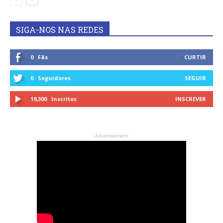
SIGA-NOS NAS REDES
0
Fãs
CURTIR
0
Seguidores
SEGUIR
19,300
Inscritos
INSCREVER
- Advertisement -