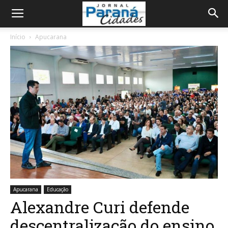
Início
Apucarana
Apucarana
Educação
Alexandre Curi defende
descentralização do ensino