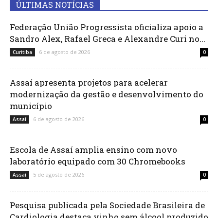
ÚLTIMAS NOTÍCIAS
Federação União Progressista oficializa apoio a
Sandro Alex, Rafael Greca e Alexandre Curi no...
6 de agosto de 2026
Curitiba
0
Assaí apresenta projetos para acelerar
modernização da gestão e desenvolvimento do
município
6 de agosto de 2026
Assaí
0
Escola de Assaí amplia ensino com novo
laboratório equipado com 30 Chromebooks
5 de agosto de 2026
Assaí
0
Pesquisa publicada pela Sociedade Brasileira de
Cardiologia destaca vinho sem álcool produzido