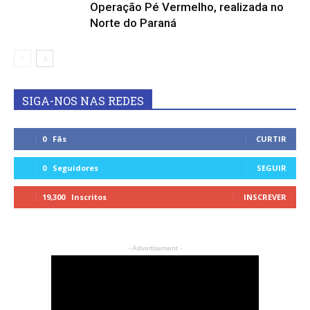
Operação Pé Vermelho, realizada no
Norte do Paraná
SIGA-NOS NAS REDES
0
Fãs
CURTIR
0
Seguidores
SEGUIR
19,300
Inscritos
INSCREVER
- Advertisement -