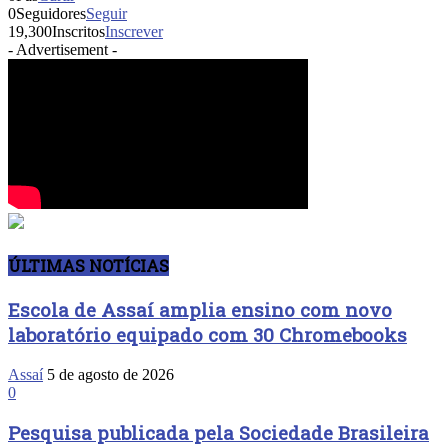
0
Seguidores
Seguir
19,300
Inscritos
Inscrever
- Advertisement -
ÚLTIMAS NOTÍCIAS
Escola de Assaí amplia ensino com novo
laboratório equipado com 30 Chromebooks
Assaí
5 de agosto de 2026
0
Pesquisa publicada pela Sociedade Brasileira