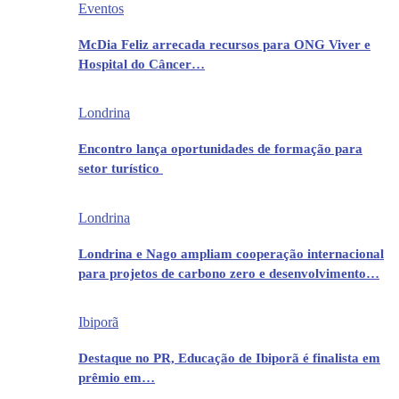
Eventos
McDia Feliz arrecada recursos para ONG Viver e
Hospital do Câncer…
Londrina
Encontro lança oportunidades de formação para
setor turístico
Londrina
Londrina e Nago ampliam cooperação internacional
para projetos de carbono zero e desenvolvimento…
Ibiporã
Destaque no PR, Educação de Ibiporã é finalista em
prêmio em…