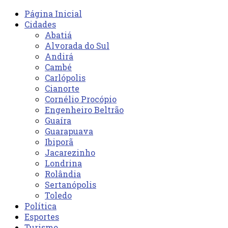
Página Inicial
Cidades
Abatiá
Alvorada do Sul
Andirá
Cambé
Carlópolis
Cianorte
Cornélio Procópio
Engenheiro Beltrão
Guaíra
Guarapuava
Ibiporã
Jacarezinho
Londrina
Rolândia
Sertanópolis
Toledo
Política
Esportes
Turismo