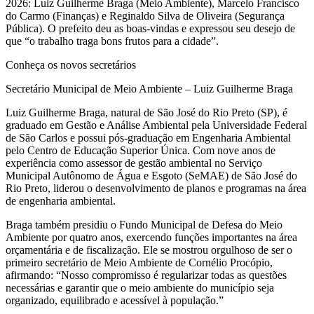
2026: Luiz Guilherme Braga (Meio Ambiente), Marcelo Francisco
do Carmo (Finanças) e Reginaldo Silva de Oliveira (Segurança
Pública). O prefeito deu as boas-vindas e expressou seu desejo de
que “o trabalho traga bons frutos para a cidade”.
Conheça os novos secretários
Secretário Municipal de Meio Ambiente – Luiz Guilherme Braga
Luiz Guilherme Braga, natural de São José do Rio Preto (SP), é
graduado em Gestão e Análise Ambiental pela Universidade Federal
de São Carlos e possui pós-graduação em Engenharia Ambiental
pelo Centro de Educação Superior Única. Com nove anos de
experiência como assessor de gestão ambiental no Serviço
Municipal Autônomo de Água e Esgoto (SeMAE) de São José do
Rio Preto, liderou o desenvolvimento de planos e programas na área
de engenharia ambiental.
Braga também presidiu o Fundo Municipal de Defesa do Meio
Ambiente por quatro anos, exercendo funções importantes na área
orçamentária e de fiscalização. Ele se mostrou orgulhoso de ser o
primeiro secretário de Meio Ambiente de Cornélio Procópio,
afirmando: “Nosso compromisso é regularizar todas as questões
necessárias e garantir que o meio ambiente do município seja
organizado, equilibrado e acessível à população.”