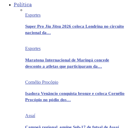
Política
Esportes
Super Pro Jiu Jitsu 2026 coloca Londrina no circuito
nacional da…
Esportes
Maratona Internacional de Maringá concede
desconto a atletas que participaram da…
Cornélio Procópio
Isadora Venâncio conquista bronze e coloca Cornélio
Procópio no pódio dos…
Assaí
Campeã regional, equipe Sub-17 de futsal de Assaí