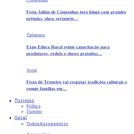
Festa Julina de Congonhas terá bingo com grandes
prêmios, show sertanejo…
Tamarana
Expo Educa Rural reúne capacitação para
produtores, rodeio e shows gratuitos…
Assaí
Festa do Tropeiro vai resgatar tradições culturais e
reunir famílias em…
Turismo
Política
Turismo
Geral
Todos
Agronegócio