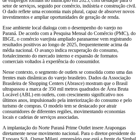
de empregos formais no município em 2025, com destaque para o
setor de serviços, seguido por comércio, indústria e construção civil.
O dado reflete uma economia mais plural, capaz de absorver novos
investimentos e ampliar oportunidades de geração de renda.
Esse ambiente local dialoga com o desempenho do varejo no
Paraná. De acordo com a Pesquisa Mensal do Comércio (PMC), do
IBGE, o comércio varejista ampliado paranaense vem registrando
resultados positivos ao longo de 2025, frequentemente acima da
média nacional. O avanço indica recuperação do consumo,
fortalecimento do mercado interno e expansão de formatos
comerciais voltados à experiência do consumidor.
Nesse contexto, o segmento de outlets se consolida como uma das
frentes mais dinâmicas do varejo brasileiro. Dados da Associação
Brasileira de Shopping Centers (Abrasce) mostram que o Brasil
ultrapassou a marca de 350 mil metros quadrados de Área Bruta
Locável (ABL) em outlets, com crescimento significativo nos
últimos anos, impulsionado pela interiorização do consumo e pelo
turismo de compras. O modelo tem se destacado por atrair
consumidores de diferentes regiões, movimentando economias
locais e cadeias de serviços associadas.
A implantação do Norte Paraná Prime Outlet insere Arapongas
diretamente nesse movimento nacional. Para o diretor-presidente do
Expoara S/A, Osmar Milani, empresário que está a frente da Simbal,