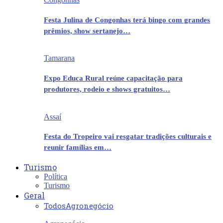
Festa Julina de Congonhas terá bingo com grandes
prêmios, show sertanejo…
Tamarana
Expo Educa Rural reúne capacitação para
produtores, rodeio e shows gratuitos…
Assaí
Festa do Tropeiro vai resgatar tradições culturais e
reunir famílias em…
Turismo
Política
Turismo
Geral
Todos
Agronegócio