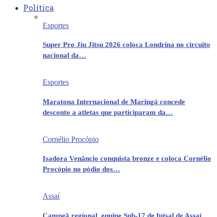
Política
Esportes
Super Pro Jiu Jitsu 2026 coloca Londrina no circuito
nacional da…
Esportes
Maratona Internacional de Maringá concede
desconto a atletas que participaram da…
Cornélio Procópio
Isadora Venâncio conquista bronze e coloca Cornélio
Procópio no pódio dos…
Assaí
Campeã regional, equipe Sub-17 de futsal de Assaí