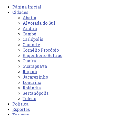
Página Inicial
Cidades
Abatiá
Alvorada do Sul
Andirá
Cambé
Carlópolis
Cianorte
Cornélio Procópio
Engenheiro Beltrão
Guaíra
Guarapuava
Ibiporã
Jacarezinho
Londrina
Rolândia
Sertanópolis
Toledo
Política
Esportes
Turismo