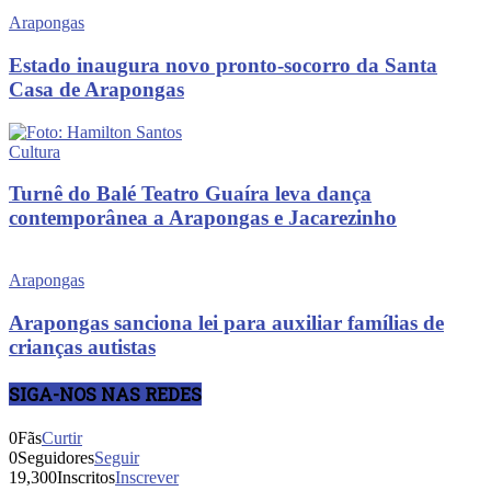
Arapongas
Estado inaugura novo pronto-socorro da Santa
Casa de Arapongas
Cultura
Turnê do Balé Teatro Guaíra leva dança
contemporânea a Arapongas e Jacarezinho
Arapongas
Arapongas sanciona lei para auxiliar famílias de
crianças autistas
SIGA-NOS NAS REDES
0
Fãs
Curtir
0
Seguidores
Seguir
19,300
Inscritos
Inscrever