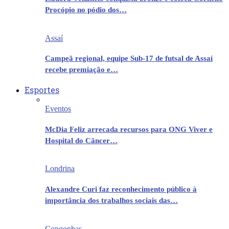
Procópio no pódio dos…
Assaí
Campeã regional, equipe Sub-17 de futsal de Assaí
recebe premiação e…
Esportes
Eventos
McDia Feliz arrecada recursos para ONG Viver e
Hospital do Câncer…
Londrina
Alexandre Curi faz reconhecimento público à
importância dos trabalhos sociais das…
Congonhas