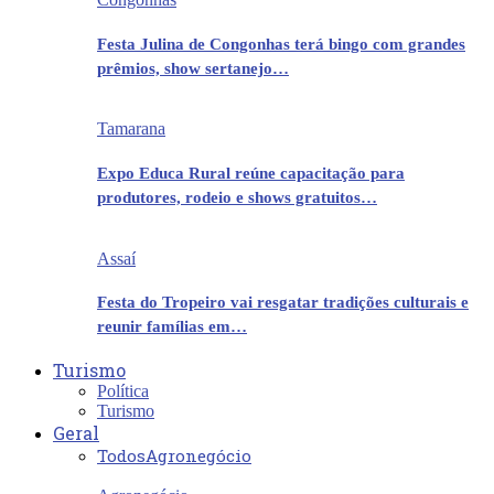
Festa Julina de Congonhas terá bingo com grandes
prêmios, show sertanejo…
Tamarana
Expo Educa Rural reúne capacitação para
produtores, rodeio e shows gratuitos…
Assaí
Festa do Tropeiro vai resgatar tradições culturais e
reunir famílias em…
Turismo
Política
Turismo
Geral
Todos
Agronegócio