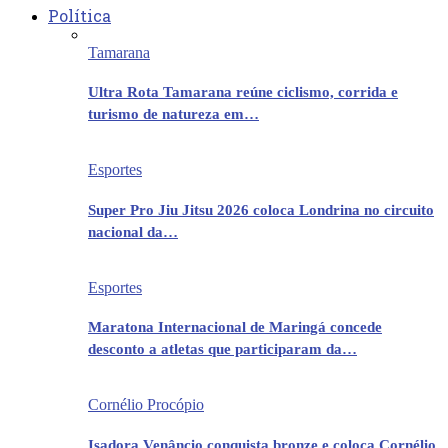
Política
Tamarana
Ultra Rota Tamarana reúne ciclismo, corrida e
turismo de natureza em…
Esportes
Super Pro Jiu Jitsu 2026 coloca Londrina no circuito
nacional da…
Esportes
Maratona Internacional de Maringá concede
desconto a atletas que participaram da…
Cornélio Procópio
Isadora Venâncio conquista bronze e coloca Cornélio