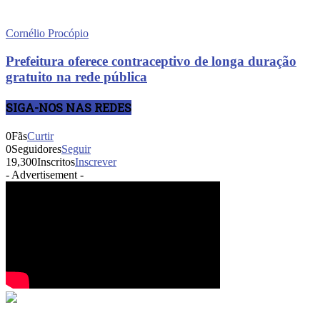
Cornélio Procópio
Prefeitura oferece contraceptivo de longa duração
gratuito na rede pública
SIGA-NOS NAS REDES
0
Fãs
Curtir
0
Seguidores
Seguir
19,300
Inscritos
Inscrever
- Advertisement -