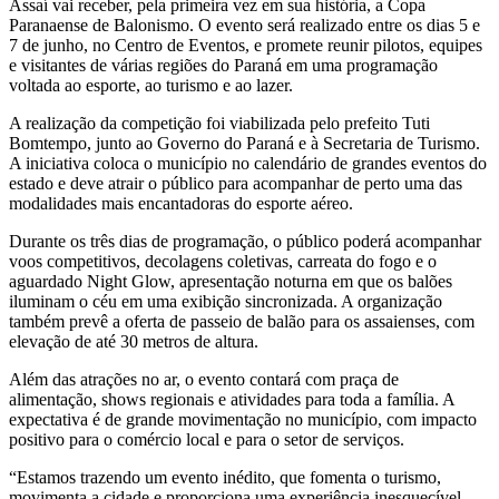
Assaí vai receber, pela primeira vez em sua história, a Copa
Paranaense de Balonismo. O evento será realizado entre os dias 5 e
7 de junho, no Centro de Eventos, e promete reunir pilotos, equipes
e visitantes de várias regiões do Paraná em uma programação
voltada ao esporte, ao turismo e ao lazer.
A realização da competição foi viabilizada pelo prefeito Tuti
Bomtempo, junto ao Governo do Paraná e à Secretaria de Turismo.
A iniciativa coloca o município no calendário de grandes eventos do
estado e deve atrair o público para acompanhar de perto uma das
modalidades mais encantadoras do esporte aéreo.
Durante os três dias de programação, o público poderá acompanhar
voos competitivos, decolagens coletivas, carreata do fogo e o
aguardado Night Glow, apresentação noturna em que os balões
iluminam o céu em uma exibição sincronizada. A organização
também prevê a oferta de passeio de balão para os assaienses, com
elevação de até 30 metros de altura.
Além das atrações no ar, o evento contará com praça de
alimentação, shows regionais e atividades para toda a família. A
expectativa é de grande movimentação no município, com impacto
positivo para o comércio local e para o setor de serviços.
“Estamos trazendo um evento inédito, que fomenta o turismo,
movimenta a cidade e proporciona uma experiência inesquecível