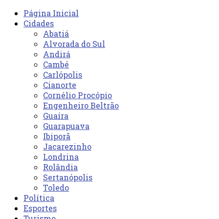
Página Inicial
Cidades
Abatiá
Alvorada do Sul
Andirá
Cambé
Carlópolis
Cianorte
Cornélio Procópio
Engenheiro Beltrão
Guaíra
Guarapuava
Ibiporã
Jacarezinho
Londrina
Rolândia
Sertanópolis
Toledo
Política
Esportes
Turismo