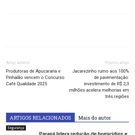
Artigo anterior
Próximo artigo
Produtoras de Apucarana e
Jacarezinho rumo aos 100%
Pinhalão vencem o Concurso
de pavimentação:
Café Qualidade 2025
investimento de R$ 2,3
milhões acelera melhorias em
três regiões
ARTIGOS RELACIONADOS
Mais do autor
Segurança
Paraná lidera redução de homicídios e