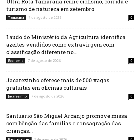
Ultra Rota Tamarana reúne ciclismo, corrida e
turismo de natureza em setembro
7 de agosto de 2026
Tamarana
0
Laudo do Ministério da Agricultura identifica
azeites vendidos como extravirgem com
classificação diferente no...
7 de agosto de 2026
Economia
0
Jacarezinho oferece mais de 500 vagas
gratuitas em oficinas culturais
7 de agosto de 2026
Jacarezinho
0
Santuário São Miguel Arcanjo promove missa
com bênção das famílias e consagração das
crianças...
7 de agosto de 2026
Bandeirantes
0