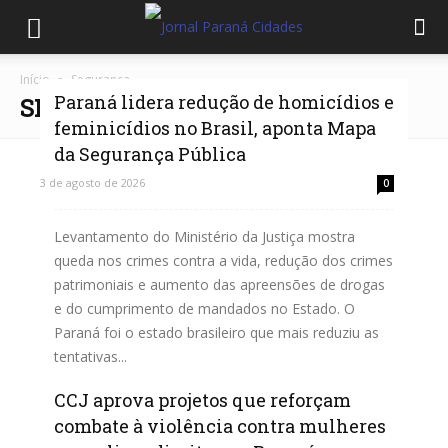
Início
Segurança
Paraná lidera redução de homicídios e
SEGURANÇA
feminicídios no Brasil, aponta Mapa
da Segurança Pública
3 de agosto de 2026
0
Levantamento do Ministério da Justiça mostra
queda nos crimes contra a vida, redução dos crimes
patrimoniais e aumento das apreensões de drogas
e do cumprimento de mandados no Estado. O
Paraná foi o estado brasileiro que mais reduziu as
tentativas...
CCJ aprova projetos que reforçam
Leia mais
combate à violência contra mulheres