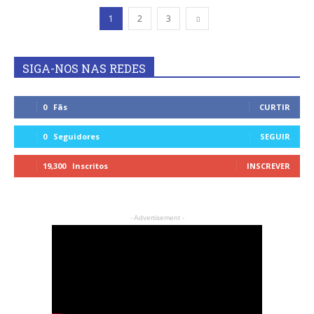
1
2
3
SIGA-NOS NAS REDES
0
Fãs
CURTIR
0
Seguidores
SEGUIR
19,300
Inscritos
INSCREVER
- Advertisement -