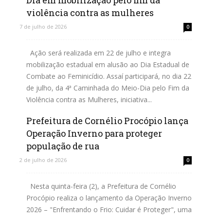
Dia em mobilização pelo fim da
violência contra as mulheres
7 de julho de 2026
0
Ação será realizada em 22 de julho e integra
mobilização estadual em alusão ao Dia Estadual de
Combate ao Feminicídio. Assaí participará, no dia 22
de julho, da 4ª Caminhada do Meio-Dia pelo Fim da
Violência contra as Mulheres, iniciativa...
Prefeitura de Cornélio Procópio lança
Leia mais
Operação Inverno para proteger
população de rua
2 de julho de 2026
0
Nesta quinta-feira (2), a Prefeitura de Cornélio
Procópio realiza o lançamento da Operação Inverno
2026 – "Enfrentando o Frio: Cuidar é Proteger", uma