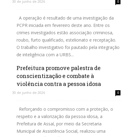
30 de junho de 2026
0
A operação é resultado de uma investigação da
PCPR iniciada em fevereiro deste ano. Entre os
crimes investigados estão associação criminosa,
roubo, furto qualificado, estelionato e receptação.
O trabalho investigativo foi pautado pela integração
de inteligência com a URBS...
Prefeitura promove palestra de
Leia mais
conscientização e combate à
violência contra a pessoa idosa
30 de junho de 2026
0
Reforçando o compromisso com a proteção, o
respeito e a valorização da pessoa idosa, a
Prefeitura de Assaí, por meio da Secretaria
Municipal de Assistência Social, realizou uma