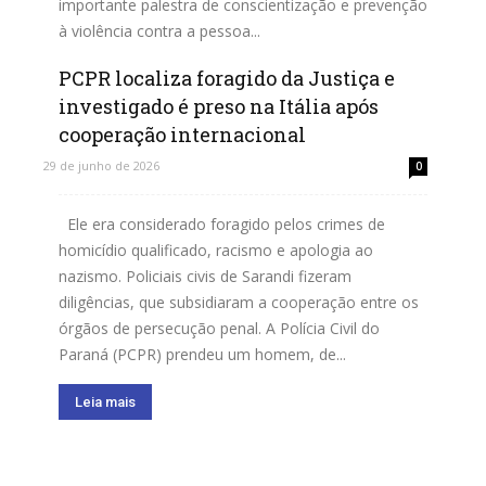
importante palestra de conscientização e prevenção
à violência contra a pessoa...
PCPR localiza foragido da Justiça e
Leia mais
investigado é preso na Itália após
cooperação internacional
29 de junho de 2026
0
Ele era considerado foragido pelos crimes de
homicídio qualificado, racismo e apologia ao
nazismo. Policiais civis de Sarandi fizeram
diligências, que subsidiaram a cooperação entre os
órgãos de persecução penal. A Polícia Civil do
Paraná (PCPR) prendeu um homem, de...
Leia mais