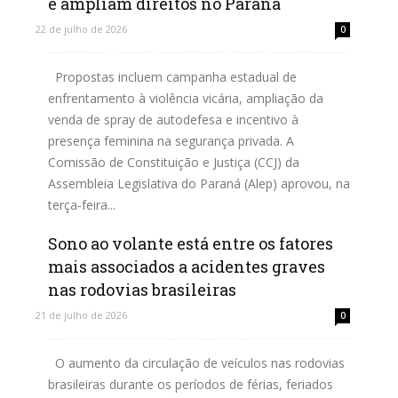
e ampliam direitos no Paraná
22 de julho de 2026
0
Propostas incluem campanha estadual de
enfrentamento à violência vicária, ampliação da
venda de spray de autodefesa e incentivo à
presença feminina na segurança privada. A
Comissão de Constituição e Justiça (CCJ) da
Assembleia Legislativa do Paraná (Alep) aprovou, na
terça-feira...
Sono ao volante está entre os fatores
Leia mais
mais associados a acidentes graves
nas rodovias brasileiras
21 de julho de 2026
0
O aumento da circulação de veículos nas rodovias
brasileiras durante os períodos de férias, feriados