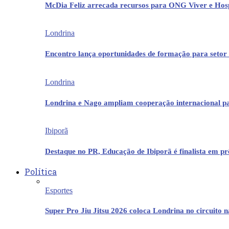
McDia Feliz arrecada recursos para ONG Viver e Hos
Londrina
Encontro lança oportunidades de formação para setor 
Londrina
Londrina e Nago ampliam cooperação internacional p
Ibiporã
Destaque no PR, Educação de Ibiporã é finalista em 
Política
Esportes
Super Pro Jiu Jitsu 2026 coloca Londrina no circuito 