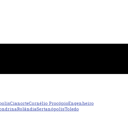
polis
Cianorte
Cornélio Procópio
Engenheiro
ondrina
Rolândia
Sertanópolis
Toledo