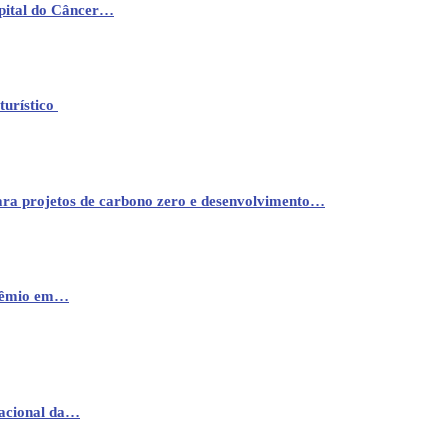
pital do Câncer…
turístico
ara projetos de carbono zero e desenvolvimento…
prêmio em…
nacional da…