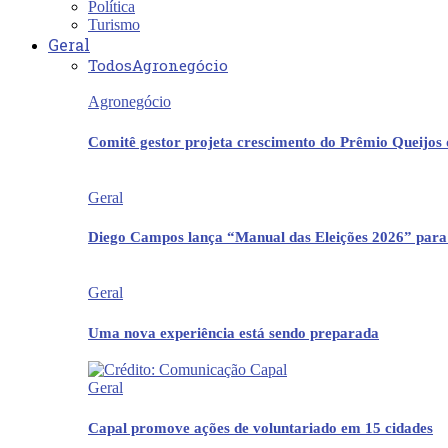
Política
Turismo
Geral
Todos
Agronegócio
Agronegócio
Comitê gestor projeta crescimento do Prêmio Queijos
Geral
Diego Campos lança “Manual das Eleições 2026” para
Geral
Uma nova experiência está sendo preparada
Geral
Capal promove ações de voluntariado em 15 cidades