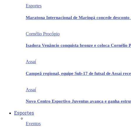
Esportes
Maratona Internacional de Maringá concede desconto 
Cornélio Procópio
Isadora Venâncio conquista bronze e coloca Cornélio 
Assaí
Campeã regional, equipe Sub-17 de futsal de Assaí re
Assaí
Novo Centro Esportivo Juventus avança e ganha estrut
Esportes
Eventos