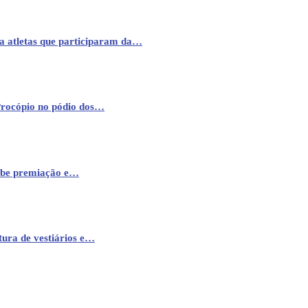
a atletas que participaram da…
Procópio no pódio dos…
cebe premiação e…
ura de vestiários e…