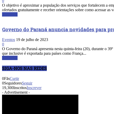
0
O objetivo é aproximar a população dos serviços que fortalecem a empr
ofertados gratuitamente e receber orientações sobre como acessar as v
Leia mais
Governo do Paraná anuncia novidades para pr
Eventos
19 de julho de 2023
0
O Governo do Paraná apresenta nesta quinta-feira (20), durante o 39
que inclusive é exportada para países como França...
Leia mais
SIGA-NOS NAS REDES
0
Fãs
Curtir
0
Seguidores
Seguir
19,300
Inscritos
Inscrever
- Advertisement -