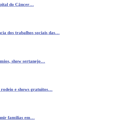
pital do Câncer…
cia dos trabalhos sociais das…
êmios, show sertanejo…
 rodeio e shows gratuitos…
eunir famílias em…