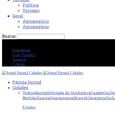
Política
Turismo
Geral
Agronegócio
Agronegócio
Buscar
sexta-feira 7 agosto 2026 01:40:50 AM
Expediente
Guia Turístico
Anuncie
Contato
Página Inicial
Cidades
Todos
Abatiá
Alvorada do Sul
Andirá
Cambé
Carló
Beltrão
Guaíra
Guarapuava
Ibiporã
Jacarezinho
L
Eventos