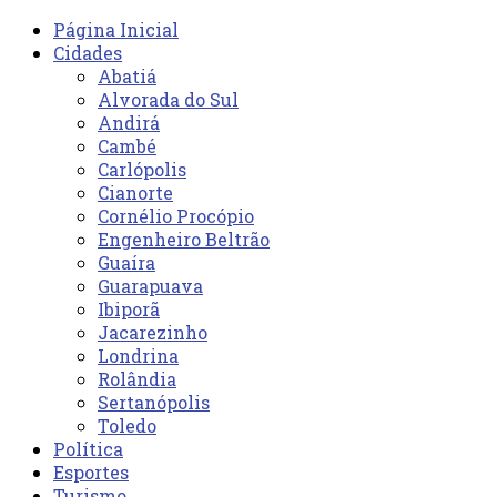
Página Inicial
Cidades
Abatiá
Alvorada do Sul
Andirá
Cambé
Carlópolis
Cianorte
Cornélio Procópio
Engenheiro Beltrão
Guaíra
Guarapuava
Ibiporã
Jacarezinho
Londrina
Rolândia
Sertanópolis
Toledo
Política
Esportes
Turismo