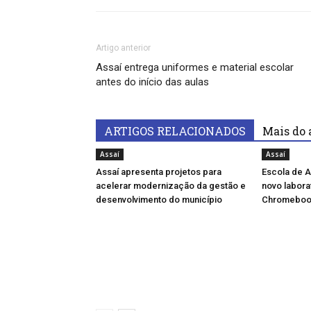
Artigo anterior
Assaí entrega uniformes e material escolar
antes do início das aulas
ARTIGOS RELACIONADOS
Mais do 
Assaí
Assaí
Assaí apresenta projetos para
Escola de A
acelerar modernização da gestão e
novo labora
desenvolvimento do município
Chromeboo