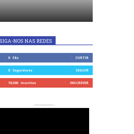
SIGA-NOS NAS REDES
0
Fãs
CURTIR
0
Seguidores
SEGUIR
19,300
Inscritos
INSCREVER
- Advertisement -