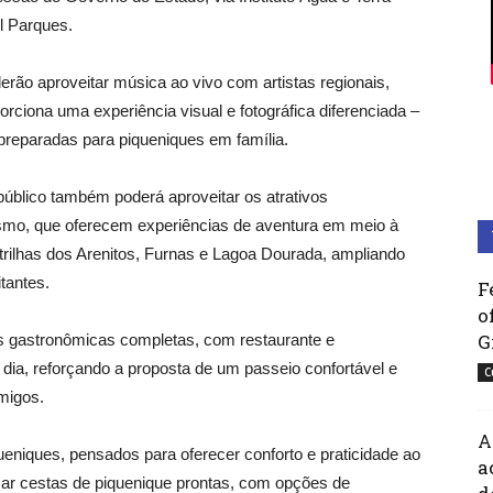
l Parques.
erão aproveitar música ao vivo com artistas regionais,
porciona uma experiência visual e fotográfica diferenciada –
reparadas para piqueniques em família.
úblico também poderá aproveitar os atrativos
ismo, que oferecem experiências de aventura em meio à
trilhas dos Arenitos, Furnas e Lagoa Dourada, ampliando
itantes.
F
o
G
 gastronômicas completas, com restaurante e
dia, reforçando a proposta de um passeio confortável e
C
amigos.
A
niques, pensados para oferecer conforto e praticidade ao
a
lizar cestas de piquenique prontas, com opções de