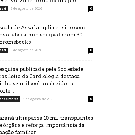
esenvolvimento do município
6 de agosto de 2026
ssaí
0
scola de Assaí amplia ensino com
ovo laboratório equipado com 30
hromebooks
5 de agosto de 2026
ssaí
0
esquisa publicada pela Sociedade
rasileira de Cardiologia destaca
inho sem álcool produzido no
orte...
5 de agosto de 2026
andeirantes
0
araná ultrapassa 10 mil transplantes
e órgãos e reforça importância da
oação familiar