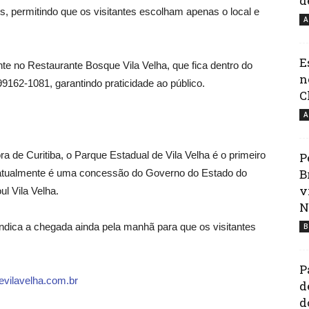
d
es, permitindo que os visitantes escolham apenas o local e
A
E
te no Restaurante Bosque Vila Velha, que fica dentro do
n
99162-1081, garantindo praticidade ao público.
C
A
 de Curitiba, o Parque Estadual de Vila Velha é o primeiro
P
B
 atualmente é uma concessão do Governo do Estado do
v
ul Vila Velha.
N
indica a chegada ainda pela manhã para que os visitantes
B
P
evilavelha.com.br
d
d