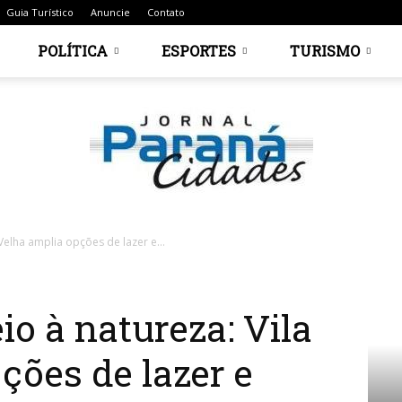
Guia Turístico
Anuncie
Contato
POLÍTICA
ESPORTES
TURISMO
Velha amplia opções de lazer e...
Jornal
o à natureza: Vila
ções de lazer e