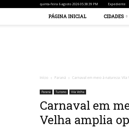
quinta-feira 6 agosto 2026 05:38:39 PM
Expediente
PÁGINA INICIAL
CIDADES
Início
Paraná
Carnaval em meio à natureza: Vila 
Paraná
Turismo
Vila Velha
Carnaval em mei
Velha amplia op