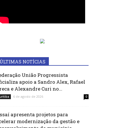
ÚLTIMAS NOTÍCIAS
ederação União Progressista
ficializa apoio a Sandro Alex, Rafael
reca e Alexandre Curi no...
6 de agosto de 2026
uritiba
0
ssaí apresenta projetos para
celerar modernização da gestão e