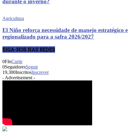
durante o inverno?
Agricultura
El Niño reforça necessidade de manejo estratégico e
regionalizado para a safra 2026/2027
SIGA-NOS NAS REDES
0
Fãs
Curtir
0
Seguidores
Seguir
19,300
Inscritos
Inscrever
- Advertisement -