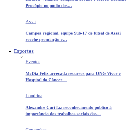
Procópio no pódio dos…
Assaí
Campeã regional, equipe Sub-17 de futsal de Assaí
recebe premiação e…
Esportes
Eventos
McDia Feliz arrecada recursos para ONG Viver e
Hospital do Câncer…
Londrina
Alexandre Curi faz reconhecimento público à
importância dos trabalhos sociais das…
Congonhas