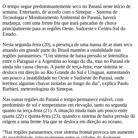
O tempo segue predominantemente seco no Paraná neste início de
semana. Entretanto, de acordo com o Simepar – Sistema de
Tecnologia e Monitoramento Ambiental do Paraná, haverá
mudança, com uma frente fria que trará pancadas de chuva
principalmente para as regiões Oeste, Sudoeste e Centro-Sul do
Estado.
Nesta segunda-feira (20), a presença de uma massa de ar mais seco
atuando em grande parte do Brasil mantém a estabilidade nas
regiões paranaenses. “Um sistema de baixa pressão se intensifica
entre o Paraguai e a Argentina ao longo do dia, mas no Paraná ele
ainda não causa chuvas. A partir de terça-feira, esse sistema se
desloca em direção ao Rio Grande do Sul e Uruguai, aumentando
um pouco a instabilidade no Oeste e Sudoeste do Paraná, onde
teremos algumas chuvas isoladas ao longo do dia”, explica Paulo
Barbieri, meteorologista do Simepar.
Nas outras regiões do Paraná o tempo permanece estável, com
predomínio de sol e temperaturas em elevação, tanto na segunda
quanto na terça-feira (21). A situação muda mais um pouco entre
quarta (22) e quinta-feira (23), quando o sistema de baixa pressão dá
origem a uma frente fria que se desloca em direção ao oceano.
“Nas regiões paranaenses, esse sistema frontal provoca um aumento
da instabilidade, principalmente entre as cidades do Sudoeste,