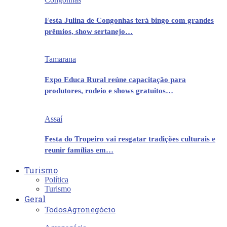
Festa Julina de Congonhas terá bingo com grandes
prêmios, show sertanejo…
Tamarana
Expo Educa Rural reúne capacitação para
produtores, rodeio e shows gratuitos…
Assaí
Festa do Tropeiro vai resgatar tradições culturais e
reunir famílias em…
Turismo
Política
Turismo
Geral
Todos
Agronegócio