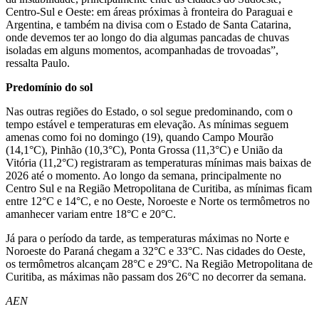
Centro-Sul e Oeste: em áreas próximas à fronteira do Paraguai e
Argentina, e também na divisa com o Estado de Santa Catarina,
onde devemos ter ao longo do dia algumas pancadas de chuvas
isoladas em alguns momentos, acompanhadas de trovoadas”,
ressalta Paulo.
Predomínio do sol
Nas outras regiões do Estado, o sol segue predominando, com o
tempo estável e temperaturas em elevação. As mínimas seguem
amenas como foi no domingo (19), quando Campo Mourão
(14,1°C), Pinhão (10,3°C), Ponta Grossa (11,3°C) e União da
Vitória (11,2°C) registraram as temperaturas mínimas mais baixas de
2026 até o momento. Ao longo da semana, principalmente no
Centro Sul e na Região Metropolitana de Curitiba, as mínimas ficam
entre 12°C e 14°C, e no Oeste, Noroeste e Norte os termômetros no
amanhecer variam entre 18°C e 20°C.
Já para o período da tarde, as temperaturas máximas no Norte e
Noroeste do Paraná chegam a 32°C e 33°C. Nas cidades do Oeste,
os termômetros alcançam 28°C e 29°C. Na Região Metropolitana de
Curitiba, as máximas não passam dos 26°C no decorrer da semana.
AEN