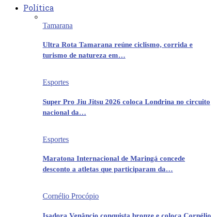
Política
Tamarana
Ultra Rota Tamarana reúne ciclismo, corrida e
turismo de natureza em…
Esportes
Super Pro Jiu Jitsu 2026 coloca Londrina no circuito
nacional da…
Esportes
Maratona Internacional de Maringá concede
desconto a atletas que participaram da…
Cornélio Procópio
Isadora Venâncio conquista bronze e coloca Cornélio