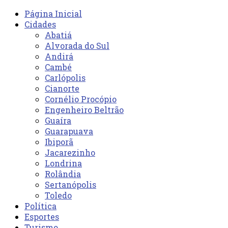
Página Inicial
Cidades
Abatiá
Alvorada do Sul
Andirá
Cambé
Carlópolis
Cianorte
Cornélio Procópio
Engenheiro Beltrão
Guaíra
Guarapuava
Ibiporã
Jacarezinho
Londrina
Rolândia
Sertanópolis
Toledo
Política
Esportes
Turismo