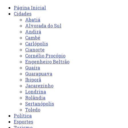
Página Inicial
Cidades
Abatiá
Alvorada do Sul
Andirá
Cambé
Carlópolis
Cianorte
Cornélio Procópio
Engenheiro Beltrão
Guaíra
Guarapuava
Ibiporã
Jacarezinho
Londrina
Rolândia
Sertanópolis
Toledo
Política
Esportes
Turismo