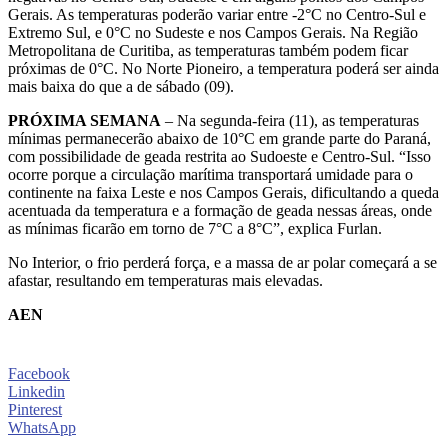
Gerais. As temperaturas poderão variar entre -2°C no Centro-Sul e
Extremo Sul, e 0°C no Sudeste e nos Campos Gerais. Na Região
Metropolitana de Curitiba, as temperaturas também podem ficar
próximas de 0°C. No Norte Pioneiro, a temperatura poderá ser ainda
mais baixa do que a de sábado (09).
PRÓXIMA SEMANA
– Na segunda-feira (11), as temperaturas
mínimas permanecerão abaixo de 10°C em grande parte do Paraná,
com possibilidade de geada restrita ao Sudoeste e Centro-Sul. “Isso
ocorre porque a circulação marítima transportará umidade para o
continente na faixa Leste e nos Campos Gerais, dificultando a queda
acentuada da temperatura e a formação de geada nessas áreas, onde
as mínimas ficarão em torno de 7°C a 8°C”, explica Furlan.
No Interior, o frio perderá força, e a massa de ar polar começará a se
afastar, resultando em temperaturas mais elevadas.
AEN
Facebook
Linkedin
Pinterest
WhatsApp