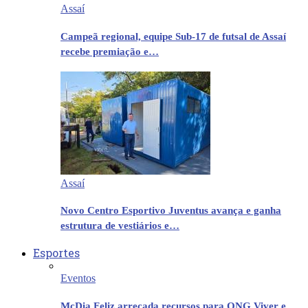
Assaí
Campeã regional, equipe Sub-17 de futsal de Assaí
recebe premiação e…
Assaí
Novo Centro Esportivo Juventus avança e ganha
estrutura de vestiários e…
Esportes
Eventos
McDia Feliz arrecada recursos para ONG Viver e