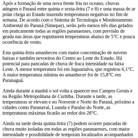
Após a formação de uma nova frente fria no oceano, chuvas
atingem o Paraná entre quinta e sexta-feira (7 e 8) e uma massa de ar
polar chega ao Estado trazendo temperaturas negativas no fim de
semana. De acordo com o Sistema de Tecnologia e Monitoramento
Ambiental do Paraná (Simepar), serão pelo menos três dias gelados
em praticamente todas as regiões paranaenses, com previsão de
geada nas áreas que registrarem temperaturas abaixo de 5°C e pouca
ocorrência de vento.
Esta quinta-feira amanheceu com maior concentração de nuvens
baixas e também nevoeiros do Centro ao Leste do Estado. Há
potencial para pancadas de chuva de fraca intensidade na faixa
Leste. A menor temperatura foi em Jaguariaíva, que registrou 6,1°C.
A maior temperatura mínima no amanhecer foi de 15,8°C em
Paranaguá.
Ainda durante a manhã o sol volta a aparecer nos Campos Gerais e
na Região Metropolitana de Curitiba. Durante a tarde, as
temperaturas se elevam e no Noroeste e Norte do Paraná, próximo a
cidades como Paranavaí, Loanda e Paraíso do Norte, as
temperaturas máximas ficarão ao redor dos 28°C.
Ainda na tarde desta quinta-feira (7) podem ocorrer pancadas de
chuva muito isoladas em todas as regiões paranaenses, com maior
intensidade e possibilidade de temporais localizados acompanhados