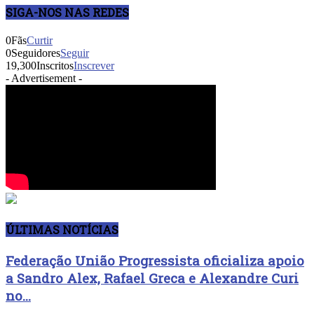
SIGA-NOS NAS REDES
0
Fãs
Curtir
0
Seguidores
Seguir
19,300
Inscritos
Inscrever
- Advertisement -
ÚLTIMAS NOTÍCIAS
Federação União Progressista oficializa apoio
a Sandro Alex, Rafael Greca e Alexandre Curi
no...