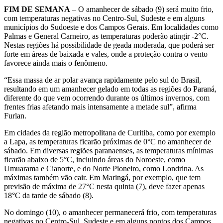
FIM DE SEMANA
– O amanhecer de sábado (9) será muito frio,
com temperaturas negativas no Centro-Sul, Sudeste e em alguns
municípios do Sudoeste e dos Campos Gerais. Em localidades como
Palmas e General Carneiro, as temperaturas poderão atingir -2°C.
Nestas regiões há possibilidade de geada moderada, que poderá ser
forte em áreas de baixada e vales, onde a proteção contra o vento
favorece ainda mais o fenômeno.
“Essa massa de ar polar avança rapidamente pelo sul do Brasil,
resultando em um amanhecer gelado em todas as regiões do Paraná,
diferente do que vem ocorrendo durante os últimos invernos, com
frentes frias afetando mais intensamente a metade sul”, afirma
Furlan.
Em cidades da região metropolitana de Curitiba, como por exemplo
a Lapa, as temperaturas ficarão próximas de 0°C no amanhecer de
sábado. Em diversas regiões paranaenses, as temperaturas mínimas
ficarão abaixo de 5°C, incluindo áreas do Noroeste, como
Umuarama e Cianorte, e do Norte Pioneiro, como Londrina. As
máximas também vão cair. Em Maringá, por exemplo, que tem
previsão de máxima de 27°C nesta quinta (7), deve fazer apenas
18°C da tarde de sábado (8).
No domingo (10), o amanhecer permanecerá frio, com temperaturas
negativas no Centro-Sul, Sudeste e em alguns pontos dos Campos