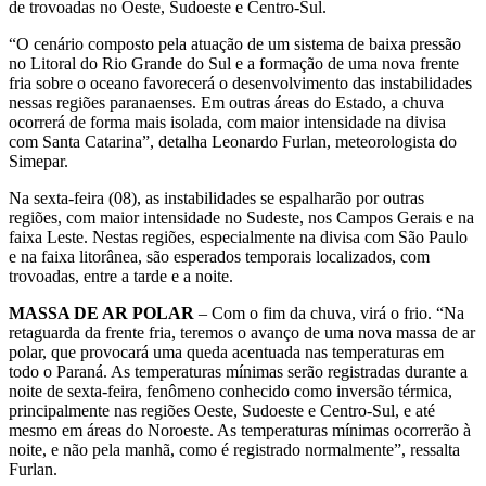
de trovoadas no Oeste, Sudoeste e Centro-Sul.
“O cenário composto pela atuação de um sistema de baixa pressão
no Litoral do Rio Grande do Sul e a formação de uma nova frente
fria sobre o oceano favorecerá o desenvolvimento das instabilidades
nessas regiões paranaenses. Em outras áreas do Estado, a chuva
ocorrerá de forma mais isolada, com maior intensidade na divisa
com Santa Catarina”, detalha Leonardo Furlan, meteorologista do
Simepar.
Na sexta-feira (08), as instabilidades se espalharão por outras
regiões, com maior intensidade no Sudeste, nos Campos Gerais e na
faixa Leste. Nestas regiões, especialmente na divisa com São Paulo
e na faixa litorânea, são esperados temporais localizados, com
trovoadas, entre a tarde e a noite.
MASSA DE AR POLAR
– Com o fim da chuva, virá o frio. “Na
retaguarda da frente fria, teremos o avanço de uma nova massa de ar
polar, que provocará uma queda acentuada nas temperaturas em
todo o Paraná. As temperaturas mínimas serão registradas durante a
noite de sexta-feira, fenômeno conhecido como inversão térmica,
principalmente nas regiões Oeste, Sudoeste e Centro-Sul, e até
mesmo em áreas do Noroeste. As temperaturas mínimas ocorrerão à
noite, e não pela manhã, como é registrado normalmente”, ressalta
Furlan.