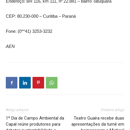
Endereço: BR 116, km 111, nº 22.881 – bairro Tatuquara
CEP: 80.230-000 – Curitiba – Paraná
Fone: (0**41) 3253-3232
AEN
Artigo anterior
Próximo artigo
1º Dia de Campo Ambiental da
Teatro Guaíra recebe duas
Capal reúne produtores para
apresentações da turnê em