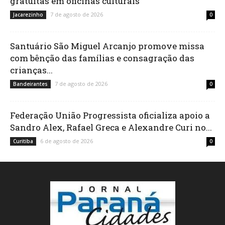
gratuitas em oficinas culturais
7 de agosto de 2026
Jacarezinho
0
Santuário São Miguel Arcanjo promove missa
com bênção das famílias e consagração das
crianças...
7 de agosto de 2026
Bandeirantes
0
Federação União Progressista oficializa apoio a
Sandro Alex, Rafael Greca e Alexandre Curi no...
6 de agosto de 2026
Curitiba
0