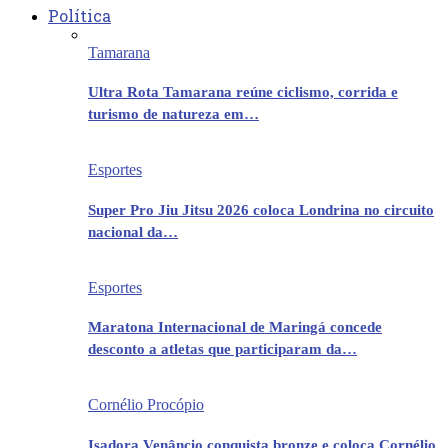
Política
Tamarana
Ultra Rota Tamarana reúne ciclismo, corrida e
turismo de natureza em…
Esportes
Super Pro Jiu Jitsu 2026 coloca Londrina no circuito
nacional da…
Esportes
Maratona Internacional de Maringá concede
desconto a atletas que participaram da…
Cornélio Procópio
Isadora Venâncio conquista bronze e coloca Cornélio