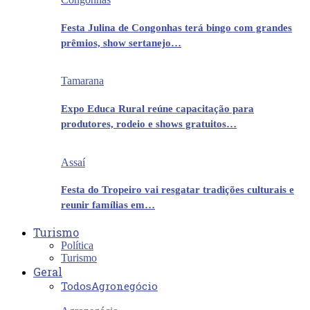
Festa Julina de Congonhas terá bingo com grandes
prêmios, show sertanejo…
Tamarana
Expo Educa Rural reúne capacitação para
produtores, rodeio e shows gratuitos…
Assaí
Festa do Tropeiro vai resgatar tradições culturais e
reunir famílias em…
Turismo
Política
Turismo
Geral
Todos
Agronegócio