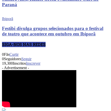
Paraná
Ibiporã
Festibi divulga grupos selecionados para o festival
de teatro que acontece em outubro em Ibiporã
SIGA-NOS NAS REDES
0
Fãs
Curtir
0
Seguidores
Seguir
19,300
Inscritos
Inscrever
- Advertisement -