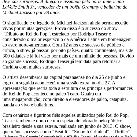
diversas surpresas. A direção é assinada pelo norte-americano
LaVelle Smith Jr., vencedor de um troféu Grammy e bailarino de
Michael Jackson por 28 anos.
O significado e o legado de Michael Jackson ainda permanecerão
vivos por muitas gerações. Prova disso é o sucesso do show
“Tributo ao Rei do Pop”, estrelado por Rodrigo Teaser e
considerado o maior espetáculo da América Latina em homenagem
ao astro norte-americano. Com 12 anos de sucesso de público e
crítica, o show já passou por oito países, quatro continentes, mais de
300 cidades e já foi visto por mais de um milhão de pessoas. Devido
ao grande sucesso, Rodrigo Teaser já tem data para retornar a
Curitiba com muitas surpresas.
O artista desembarca na capital paranaense no dia 25 de junho e
logo em seguida acontecerá uma sessão extra, no dia 27. A
apresentação que recria toda a estrutura das principais performances
do Rei do Pop acontece no palco Teatro Guaíra em
uma megaprodução, com direito a elevadores de palco, catapulta,
banda ao vivo e bailarinos.
Com cenários e figurinos fiéis àqueles utilizados pelo Rei do Pop,
Teaser também é dono de um espetáculo adorado pelo público
brasileiro desde a sua estreia, realizada em junho de 2013. O show,
que reúne sucessos como “Beat It”, “Smooth Criminal”, “Thriller”,