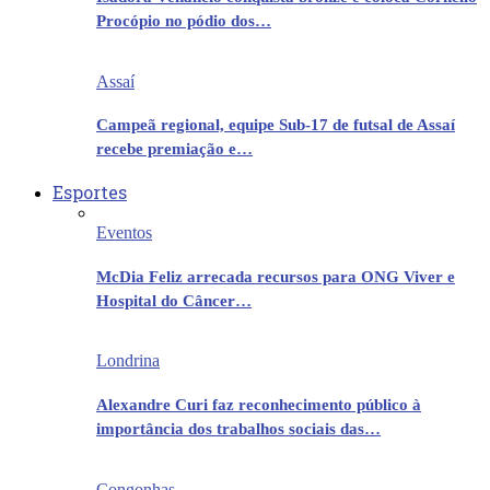
Procópio no pódio dos…
Assaí
Campeã regional, equipe Sub-17 de futsal de Assaí
recebe premiação e…
Esportes
Eventos
McDia Feliz arrecada recursos para ONG Viver e
Hospital do Câncer…
Londrina
Alexandre Curi faz reconhecimento público à
importância dos trabalhos sociais das…
Congonhas