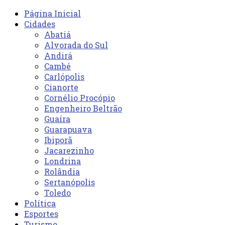
Página Inicial
Cidades
Abatiá
Alvorada do Sul
Andirá
Cambé
Carlópolis
Cianorte
Cornélio Procópio
Engenheiro Beltrão
Guaíra
Guarapuava
Ibiporã
Jacarezinho
Londrina
Rolândia
Sertanópolis
Toledo
Política
Esportes
Turismo