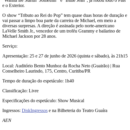
“Wanna Be Startin’ Somethin'” e “Billie Jean”, já rodou todo o País
e o Exterior.
O show “Tributo ao Rei do Pop” tem quase duas horas de duração e
vai passar a limpo boa parte da carreira de Michael, em meio a
diversas surpresas. A direção é assinada pelo norte-americano
LaVelle Smith Jr., vencedor de um troféu Grammy e bailarino de
Michael Jackson por 28 anos.
Serviço:
Apresentação: 25 e 27 de junho de 2026 (quinta e sábado), às 21h15
Local: Auditório Bento Munhoz da Rocha Neto (Guairão) | Rua
Conselheiro Laurindo, 175, Centro, Curitiba/PR
Tempo de duração do espetáculo: 1h40
Classificação: Livre
Especificações do espetáculo: Show Musical
Ingressos:
DiskIngressos
e na Bilheteria do Teatro Guaíra
AEN