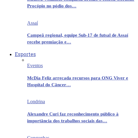
Procópio no pódio dos…
Assaí
Campeã regional, equipe Sub-17 de futsal de Assaí
recebe premiação e…
Esportes
Eventos
McDia Feliz arrecada recursos para ONG Viver e
Hospital do Câncer…
Londrina
Alexandre Curi faz reconhecimento público à
importância dos trabalhos sociais das…
Congonhas