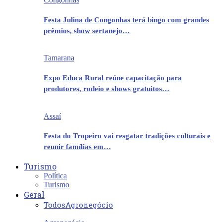
Festa Julina de Congonhas terá bingo com grandes
prêmios, show sertanejo…
Tamarana
Expo Educa Rural reúne capacitação para
produtores, rodeio e shows gratuitos…
Assaí
Festa do Tropeiro vai resgatar tradições culturais e
reunir famílias em…
Turismo
Política
Turismo
Geral
Todos
Agronegócio