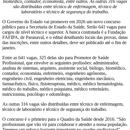
biomédico, contador, economista, entre outros. As outras 316 vagas
são distribuídas entre técnico de enfermagem, técnico de
laboratório e técnico de segurança do trabalho.
O Governo do Estado vai promover em 2026 um novo concurso
público para a Secretaria de Estado da Saúde. Serão 641 vagas para
cargos de nível técnico e superior. A banca contratada é a Fundação
FAFIPA, de Paranavaí, e o edital detalhando locais das provas, datas
das inscrições, entre outros detalhes, deve ser publicado até o fim de
janeiro.
Entre as 641 vagas, 325 delas são para Promotor de Saúde
Profissional, que envolve as seguintes profissões: administrador,
analista de sistemas, arquiteto, assistente social, biólogo, biomédico,
contador, economista, enfermeiro, engenheiro agrônomo,
engenheiro civil, engenheiro eletricista, engenheiro mecânico,
farmacêutico, físico, fisioterapeuta, médico, médico hematologista,
médico do trabalho, médico psiquiatra, médico veterinário,
nutricionista, psicólogo e odontólogo.
As outras 316 vagas são distribuídas entre técnico de enfermagem,
técnico de laboratório e técnico de segurança do trabalho.
O concurso é o primeiro para o Quadro da Saúde desde 2016. “São
profissionais que vão vir para colaborar e atender a nossa população.
Teremos um reforço bastante importante no quadro profissional”,