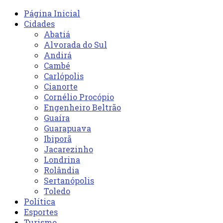
Página Inicial
Cidades
Abatiá
Alvorada do Sul
Andirá
Cambé
Carlópolis
Cianorte
Cornélio Procópio
Engenheiro Beltrão
Guaíra
Guarapuava
Ibiporã
Jacarezinho
Londrina
Rolândia
Sertanópolis
Toledo
Política
Esportes
Turismo