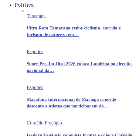
Política
Tamarana
Ultra Rota Tamarana reúne ciclismo, corrida e
turismo de natureza em…
Esportes
Super Pro Jiu Jitsu 2026 coloca Londrina no circuito
nacional da…
Esportes
Maratona Internacional de Maringá concede
desconto a atletas que participaram da…
Cornélio Procópio
Isadora Venâncio conquista bronze e coloca Cornélio