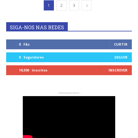
1
2
3
SIGA-NOS NAS REDES
0
Fãs
CURTIR
0
Seguidores
SEGUIR
19,300
Inscritos
INSCREVER
- Advertisement -