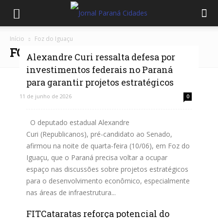
Início
Foz do Iguaçu
FOZ DO IGUAÇU
Alexandre Curi ressalta defesa por
investimentos federais no Paraná
para garantir projetos estratégicos
11 de junho de 2026
0
O deputado estadual Alexandre
Curi (Republicanos), pré-candidato ao Senado,
afirmou na noite de quarta-feira (10/06), em Foz do
Iguaçu, que o Paraná precisa voltar a ocupar
espaço nas discussões sobre projetos estratégicos
para o desenvolvimento econômico, especialmente
nas áreas de infraestrutura...
FITCataratas reforça potencial do
Leia mais