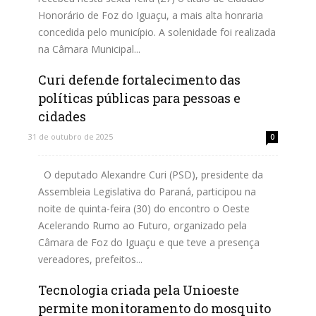
Honorário de Foz do Iguaçu, a mais alta honraria
concedida pelo município. A solenidade foi realizada
na Câmara Municipal...
Curi defende fortalecimento das
Leia mais
políticas públicas para pessoas e
cidades
31 de outubro de 2025
0
O deputado Alexandre Curi (PSD), presidente da
Assembleia Legislativa do Paraná, participou na
noite de quinta-feira (30) do encontro o Oeste
Acelerando Rumo ao Futuro, organizado pela
Câmara de Foz do Iguaçu e que teve a presença
vereadores, prefeitos...
Tecnologia criada pela Unioeste
Leia mais
permite monitoramento do mosquito