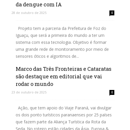
da dengue com IA
28 de outubro de 2025
0
Projeto tem a parceria da Prefeitura de Foz do
Iguaçu, que será a primeira do mundo a ter um
sistema com essa tecnologia. Objetivo é formar
uma grande rede de monitoramento por meio de
sensores óticos e algoritmos de...
Marco das Três Fronteiras e Cataratas
Leia mais
são destaque em editorial que vai
rodar o mundo
23 de outubro de 2025
0
Ação, que tem apoio do Viaje Paraná, vai divulgar
os dois ponto turísticos paranaenses por 25 países
que fazem parte da Aliança Turística da Rota da
Seda. No roteiro estão cidades da Ásia, Europa &