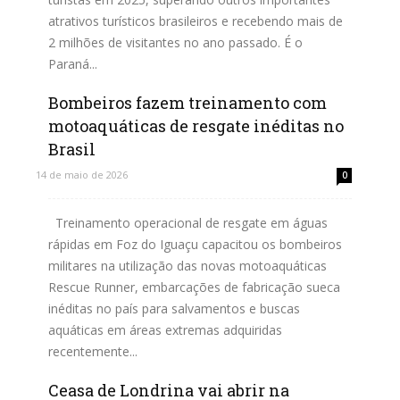
atrativos turísticos brasileiros e recebendo mais de
2 milhões de visitantes no ano passado. É o
Paraná...
Bombeiros fazem treinamento com
Leia mais
motoaquáticas de resgate inéditas no
Brasil
14 de maio de 2026
0
Treinamento operacional de resgate em águas
rápidas em Foz do Iguaçu capacitou os bombeiros
militares na utilização das novas motoaquáticas
Rescue Runner, embarcações de fabricação sueca
inéditas no país para salvamentos e buscas
aquáticas em áreas extremas adquiridas
recentemente...
Ceasa de Londrina vai abrir na
Leia mais