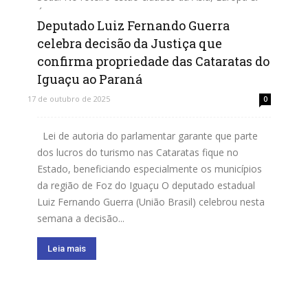
Ásia Central, Oeste Asiático...
Deputado Luiz Fernando Guerra
celebra decisão da Justiça que
Leia mais
confirma propriedade das Cataratas do
Iguaçu ao Paraná
17 de outubro de 2025
0
Lei de autoria do parlamentar garante que parte
dos lucros do turismo nas Cataratas fique no
Estado, beneficiando especialmente os municípios
da região de Foz do Iguaçu O deputado estadual
Luiz Fernando Guerra (União Brasil) celebrou nesta
semana a decisão...
Leia mais