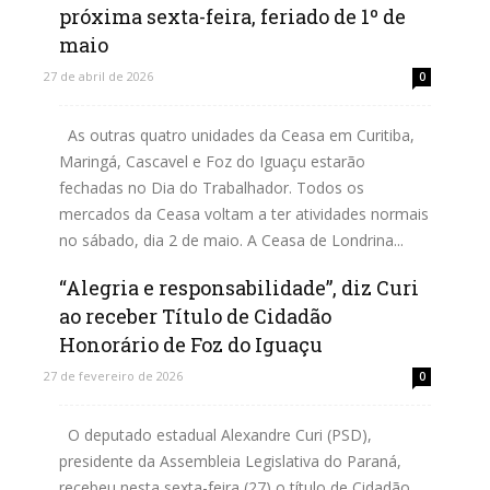
próxima sexta-feira, feriado de 1º de
maio
27 de abril de 2026
0
As outras quatro unidades da Ceasa em Curitiba,
Maringá, Cascavel e Foz do Iguaçu estarão
fechadas no Dia do Trabalhador. Todos os
mercados da Ceasa voltam a ter atividades normais
no sábado, dia 2 de maio. A Ceasa de Londrina...
“Alegria e responsabilidade”, diz Curi
Leia mais
ao receber Título de Cidadão
Honorário de Foz do Iguaçu
27 de fevereiro de 2026
0
O deputado estadual Alexandre Curi (PSD),
presidente da Assembleia Legislativa do Paraná,
recebeu nesta sexta-feira (27) o título de Cidadão