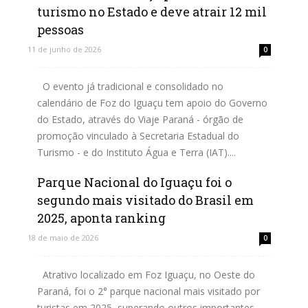
turismo no Estado e deve atrair 12 mil
pessoas
11 de junho de 2026
0
O evento já tradicional e consolidado no
calendário de Foz do Iguaçu tem apoio do Governo
do Estado, através do Viaje Paraná - órgão de
promoção vinculado à Secretaria Estadual do
Turismo - e do Instituto Água e Terra (IAT)....
Parque Nacional do Iguaçu foi o
Leia mais
segundo mais visitado do Brasil em
2025, aponta ranking
18 de maio de 2026
0
Atrativo localizado em Foz Iguaçu, no Oeste do
Paraná, foi o 2° parque nacional mais visitado por
turistas em 2025, superando outros importantes