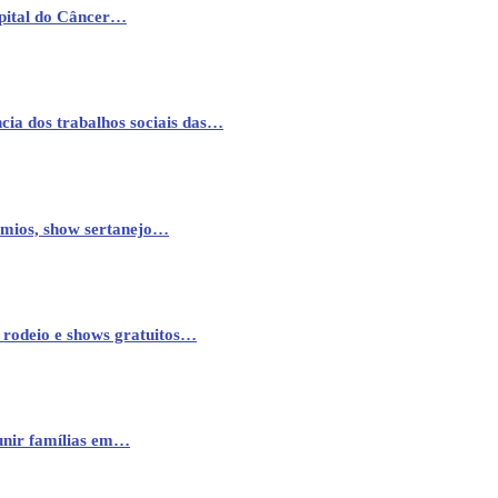
pital do Câncer…
cia dos trabalhos sociais das…
êmios, show sertanejo…
 rodeio e shows gratuitos…
eunir famílias em…