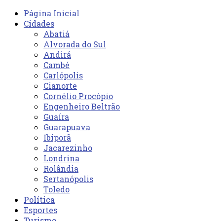
Página Inicial
Cidades
Abatiá
Alvorada do Sul
Andirá
Cambé
Carlópolis
Cianorte
Cornélio Procópio
Engenheiro Beltrão
Guaíra
Guarapuava
Ibiporã
Jacarezinho
Londrina
Rolândia
Sertanópolis
Toledo
Política
Esportes
Turismo