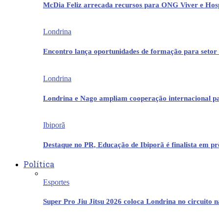
McDia Feliz arrecada recursos para ONG Viver e Hos
Londrina
Encontro lança oportunidades de formação para setor 
Londrina
Londrina e Nago ampliam cooperação internacional p
Ibiporã
Destaque no PR, Educação de Ibiporã é finalista em 
Política
Esportes
Super Pro Jiu Jitsu 2026 coloca Londrina no circuito 