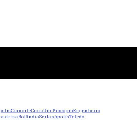
polis
Cianorte
Cornélio Procópio
Engenheiro
ondrina
Rolândia
Sertanópolis
Toledo