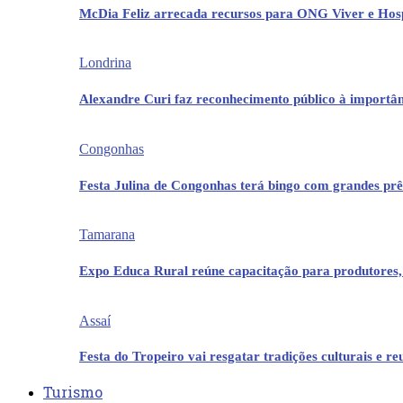
McDia Feliz arrecada recursos para ONG Viver e Hos
Londrina
Alexandre Curi faz reconhecimento público à importân
Congonhas
Festa Julina de Congonhas terá bingo com grandes pr
Tamarana
Expo Educa Rural reúne capacitação para produtores,
Assaí
Festa do Tropeiro vai resgatar tradições culturais e r
Turismo