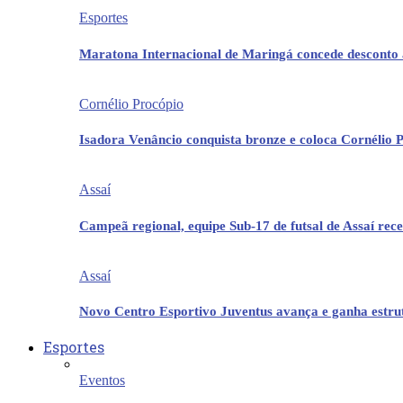
Esportes
Maratona Internacional de Maringá concede desconto 
Cornélio Procópio
Isadora Venâncio conquista bronze e coloca Cornélio 
Assaí
Campeã regional, equipe Sub-17 de futsal de Assaí re
Assaí
Novo Centro Esportivo Juventus avança e ganha estrut
Esportes
Eventos