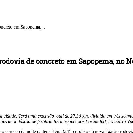
oncreto em Sapopema,...
 rodovia de concreto em Sapopema, no N
da cidade. Terá uma extensão total de 27,30 km, dividida em três seg
ções da indústria de fertilizantes nitrogenados Paranafert, no bairro Vi
o começo da noite da terça-feira (24) o projeto da nova ligação rodovi