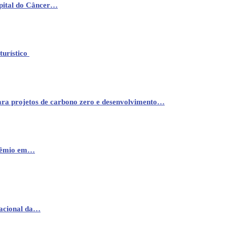
pital do Câncer…
turístico
ara projetos de carbono zero e desenvolvimento…
prêmio em…
nacional da…