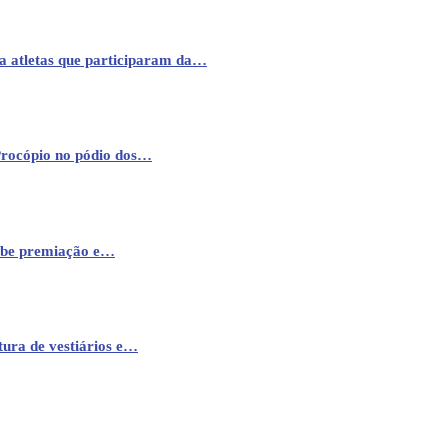
a atletas que participaram da…
Procópio no pódio dos…
cebe premiação e…
ura de vestiários e…