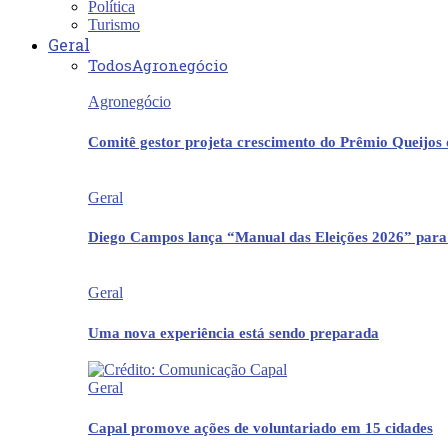
Política
Turismo
Geral
Todos
Agronegócio
Agronegócio
Comitê gestor projeta crescimento do Prêmio Queijos
Geral
Diego Campos lança “Manual das Eleições 2026” para
Geral
Uma nova experiência está sendo preparada
Geral
Capal promove ações de voluntariado em 15 cidades