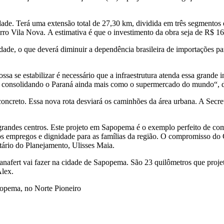
cidade. Terá uma extensão total de 27,30 km, dividida em três segmento
bairro Vila Nova. A estimativa é que o investimento da obra seja de R$ 1
cidade, o que deverá diminuir a dependência brasileira de importações p
sa se estabilizar é necessário que a infraestrutura atenda essa grande 
e consolidando o Paraná ainda mais como o supermercado do mundo“, di
ncreto. Essa nova rota desviará os caminhões da área urbana. A Secret
ndes centros. Este projeto em Sapopema é o exemplo perfeito de como a
s empregos e dignidade para as famílias da região. O compromisso do 
tário do Planejamento, Ulisses Maia.
nafert vai fazer na cidade de Sapopema. São 23 quilômetros que projeta
Alex.