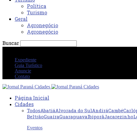
Política
Turismo
Geral
Agronegócio
Agronegócio
Buscar
quinta-feira 6 agosto 2026 08:00:51 AM
Expediente
Guia Turístico
Anuncie
Contato
Página Inicial
Cidades
Todos
Abatiá
Alvorada do Sul
Andirá
Cambé
Carló
Beltrão
Guaíra
Guarapuava
Ibiporã
Jacarezinho
L
Eventos