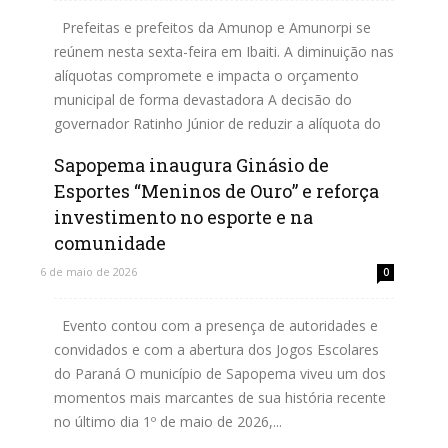
Prefeitas e prefeitos da Amunop e Amunorpi se
reúnem nesta sexta-feira em Ibaiti. A diminuição nas
alíquotas compromete e impacta o orçamento
municipal de forma devastadora A decisão do
governador Ratinho Júnior de reduzir a alíquota do
IPVA e ICMS...
Sapopema inaugura Ginásio de
Esportes “Meninos de Ouro” e reforça
Leia mais
investimento no esporte e na
comunidade
6 de maio de 2026
0
Evento contou com a presença de autoridades e
convidados e com a abertura dos Jogos Escolares
do Paraná O município de Sapopema viveu um dos
momentos mais marcantes de sua história recente
no último dia 1º de maio de 2026,...