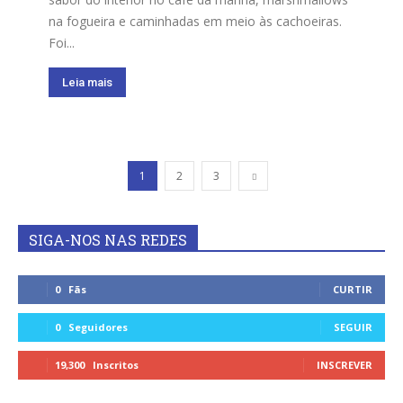
na fogueira e caminhadas em meio às cachoeiras.
Foi...
Leia mais
1
2
3
SIGA-NOS NAS REDES
0
Fãs
CURTIR
0
Seguidores
SEGUIR
19,300
Inscritos
INSCREVER