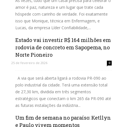
Às vezes, tudo que um casal precisa para celebrar o
amor é paz, natureza e um lugar que trate cada
hóspede com carinho de verdade. Foi exatamente
isso que Monique, técnica em Enfermagem, e
Lucas, da empresa Líder Confiabilidade,...
Estado vai investir R$ 164 milhões em
Leia mais
rodovia de concreto em Sapopema, no
Norte Pioneiro
25 de fevereiro de 2026
0
A via que será aberta ligará a rodovia PR-090 ao
polo industrial da cidade. Terá uma extensão total
de 27,30 km, dividida em três segmentos
estratégicos que conectam o km 265 da PR-090 até
as futuras instalações da indústria...
Um fim de semana no paraíso: Ketllyn
Leia mais
e Paulo vivem momentos