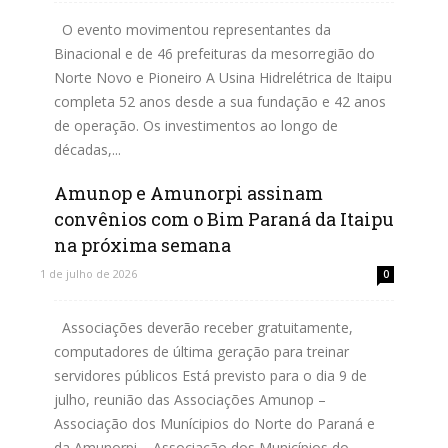
O evento movimentou representantes da
Binacional e de 46 prefeituras da mesorregião do
Norte Novo e Pioneiro A Usina Hidrelétrica de Itaipu
completa 52 anos desde a sua fundação e 42 anos
de operação. Os investimentos ao longo de
décadas,...
Amunop e Amunorpi assinam
Leia mais
convênios com o Bim Paraná da Itaipu
na próxima semana
1 de julho de 2026
0
Associações deverão receber gratuitamente,
computadores de última geração para treinar
servidores públicos Está previsto para o dia 9 de
julho, reunião das Associações Amunop –
Associação dos Munícipios do Norte do Paraná e
da Amunorpi – Associação dos Municípios do...