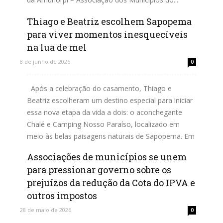
Thiago e Beatriz escolhem Sapopema
Leia mais
para viver momentos inesquecíveis
na lua de mel
8 de junho de 2026
0
Após a celebração do casamento, Thiago e
Beatriz escolheram um destino especial para iniciar
essa nova etapa da vida a dois: o aconchegante
Chalé e Camping Nosso Paraíso, localizado em
meio às belas paisagens naturais de Sapopema. Em
busca de...
Associações de municípios se unem
para pressionar governo sobre os
Leia mais
prejuízos da redução da Cota do IPVA e
outros impostos
28 de maio de 2026
0