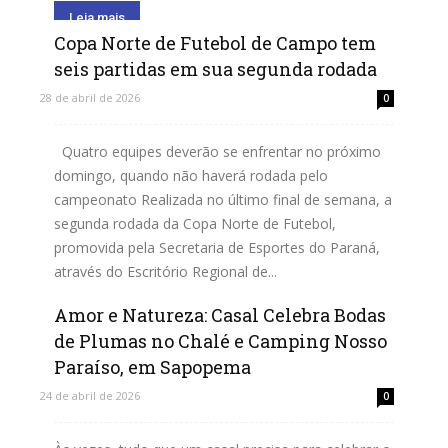
Leia mais
Copa Norte de Futebol de Campo tem
seis partidas em sua segunda rodada
28 de abril de 2026
0
Quatro equipes deverão se enfrentar no próximo
domingo, quando não haverá rodada pelo
campeonato Realizada no último final de semana, a
segunda rodada da Copa Norte de Futebol,
promovida pela Secretaria de Esportes do Paraná,
através do Escritório Regional de...
Amor e Natureza: Casal Celebra Bodas
Leia mais
de Plumas no Chalé e Camping Nosso
Paraíso, em Sapopema
24 de abril de 2026
0