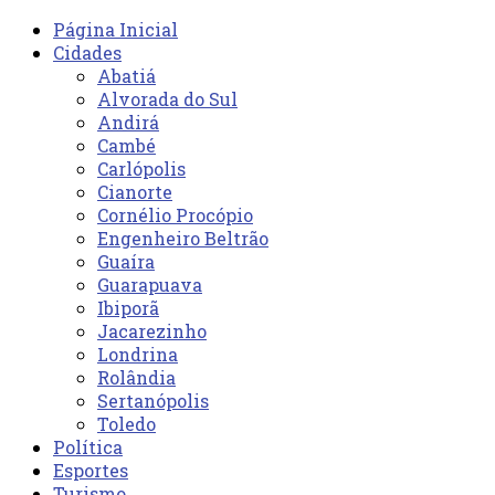
Página Inicial
Cidades
Abatiá
Alvorada do Sul
Andirá
Cambé
Carlópolis
Cianorte
Cornélio Procópio
Engenheiro Beltrão
Guaíra
Guarapuava
Ibiporã
Jacarezinho
Londrina
Rolândia
Sertanópolis
Toledo
Política
Esportes
Turismo