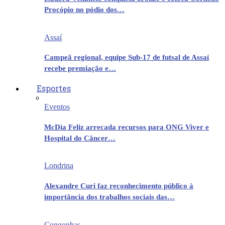
Procópio no pódio dos…
Assaí
Campeã regional, equipe Sub-17 de futsal de Assaí
recebe premiação e…
Esportes
Eventos
McDia Feliz arrecada recursos para ONG Viver e
Hospital do Câncer…
Londrina
Alexandre Curi faz reconhecimento público à
importância dos trabalhos sociais das…
Congonhas