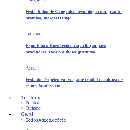
Festa Julina de Congonhas terá bingo com grandes
prêmios, show sertanejo…
Tamarana
Expo Educa Rural reúne capacitação para
produtores, rodeio e shows gratuitos…
Assaí
Festa do Tropeiro vai resgatar tradições culturais e
reunir famílias em…
Turismo
Política
Turismo
Geral
Todos
Agronegócio