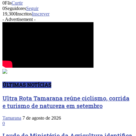
0
Fãs
Curtir
0
Seguidores
Seguir
19,300
Inscritos
Inscrever
- Advertisement -
ÚLTIMAS NOTÍCIAS
Ultra Rota Tamarana reúne ciclismo, corrida
e turismo de natureza em setembro
Tamarana
7 de agosto de 2026
0
Laudo do Ministério da Agricultura identifica