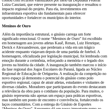
contou com recursos viabilizados por meio da Deputada Federal
Luiza Canziani, que esteve presente na inauguração e ressaltou o
impacto regional do projeto. Para ela, investimentos em
infraestrutura esportiva são fundamentais para oferecer
oportunidades e fortalecer os municípios do interior.
Meninos de Ouro
Além da importância estrutural, o ginásio carrega um forte
significado emocional. O nome “Meninos de Ouro” foi escolhido
em homenagem aos jovens atletas Kauê, Renan, Luiz Henrique,
Derick e Alexsandreson, que perderam a vida em um trágico
acidente enquanto viajavam depois de uma partida de futebol. A
homenagem, oficializada por legislação municipal, foi lembrada com
emoção durante a cerimônia, reforçando a memória e o legado dos
jovens na história da cidade. A inauguração também marcou o início
da fase regional dos Jogos Escolares do Paraná, ligada ao Núcleo
Regional de Educação de Ortigueira. A realização da competição no
novo espaço já demonstra o potencial do ginásio como polo
esportivo regional, capaz de atrair atletas, estudantes e visitantes de
diversas cidades. Moradores que participaram do evento destacaram
a relevância da obra para o cotidiano da população. Para muitos, o
ginásio representa não apenas um espaço para práticas esportivas,
mas também um ponto de encontro e convivência, fortalecendo os
laços comunitários. Com a entrega do Ginásio de Esportes
“Meninos de Ouro”, Sapopema dá um passo importante rumo ao