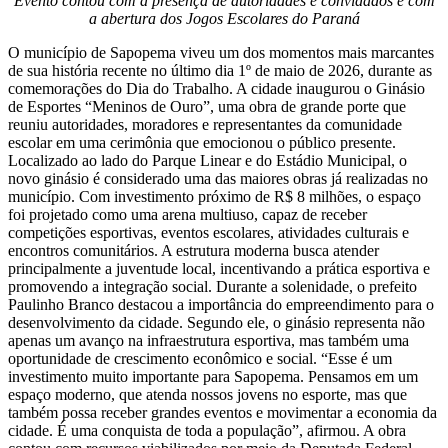
Evento contou com a presença de autoridades e convidados e com
a abertura dos Jogos Escolares do Paraná
O município de Sapopema viveu um dos momentos mais marcantes
de sua história recente no último dia 1º de maio de 2026, durante as
comemorações do Dia do Trabalho. A cidade inaugurou o Ginásio
de Esportes “Meninos de Ouro”, uma obra de grande porte que
reuniu autoridades, moradores e representantes da comunidade
escolar em uma cerimônia que emocionou o público presente.
Localizado ao lado do Parque Linear e do Estádio Municipal, o
novo ginásio é considerado uma das maiores obras já realizadas no
município. Com investimento próximo de R$ 8 milhões, o espaço
foi projetado como uma arena multiuso, capaz de receber
competições esportivas, eventos escolares, atividades culturais e
encontros comunitários. A estrutura moderna busca atender
principalmente a juventude local, incentivando a prática esportiva e
promovendo a integração social. Durante a solenidade, o prefeito
Paulinho Branco destacou a importância do empreendimento para o
desenvolvimento da cidade. Segundo ele, o ginásio representa não
apenas um avanço na infraestrutura esportiva, mas também uma
oportunidade de crescimento econômico e social. “Esse é um
investimento muito importante para Sapopema. Pensamos em um
espaço moderno, que atenda nossos jovens no esporte, mas que
também possa receber grandes eventos e movimentar a economia da
cidade. É uma conquista de toda a população”, afirmou. A obra