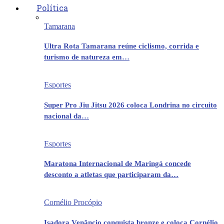
Política
Tamarana
Ultra Rota Tamarana reúne ciclismo, corrida e
turismo de natureza em…
Esportes
Super Pro Jiu Jitsu 2026 coloca Londrina no circuito
nacional da…
Esportes
Maratona Internacional de Maringá concede
desconto a atletas que participaram da…
Cornélio Procópio
Isadora Venâncio conquista bronze e coloca Cornélio